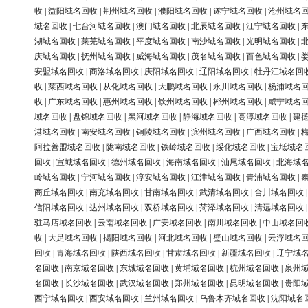
收
|
益阳域名回收
|
荆州域名回收
|
濮阳域名回收
|
遂宁域名回收
|
沧州域名
域名回收
|
七台河域名回收
|
澳门域名回收
|
北辰域名回收
|
江宁域名回收
|
湖域名回收
|
莱芜域名回收
|
平度域名回收
|
南沙域名回收
|
光明域名回收
|
庆域名回收
|
抚州域名回收
|
威海域名回收
|
茂名域名回收
|
百色域名回收
|
安盟域名回收
|
商洛域名回收
|
庆阳域名回收
|
辽阳域名回收
|
牡丹江域名回
收
|
莱西域名回收
|
从化域名回收
|
大鹏域名回收
|
永川域名回收
|
杨浦域名
收
|
广东域名回收
|
惠州域名回收
|
钦州域名回收
|
郴州域名回收
|
咸宁域名
域名回收
|
盘锦域名回收
|
黑河域名回收
|
静海域名回收
|
高淳域名回收
|
建
港域名回收
|
南安域名回收
|
铜陵域名回收
|
滨州域名回收
|
广西域名回收
|
阿拉善盟域名回收
|
陇南域名回收
|
铁岭域名回收
|
绥化域名回收
|
宝坻域名
回收
|
宣城域名回收
|
德州域名回收
|
海南域名回收
|
汕尾域名回收
|
北海域
岭域名回收
|
宁河域名回收
|
淳安域名回收
|
江津域名回收
|
青浦域名回收
|
商丘域名回收
|
南充域名回收
|
甘南域名回收
|
武清域名回收
|
合川域名回收
信阳域名回收
|
达州域名回收
|
双桥域名回收
|
菏泽域名回收
|
清远域名回收
驻马店域名回收
|
云南域名回收
|
广安域名回收
|
南川域名回收
|
中山域名回
收
|
大足域名回收
|
揭阳域名回收
|
河北域名回收
|
璧山域名回收
|
云浮域名
回收
|
青海域名回收
|
陕西域名回收
|
甘肃域名回收
|
新疆域名回收
|
辽宁域
名回收
|
南京域名回收
|
东城域名回收
|
黄埔域名回收
|
杭州域名回收
|
泉州
名回收
|
长沙域名回收
|
武汉域名回收
|
郑州域名回收
|
昆明域名回收
|
贵阳
西宁域名回收
|
西安域名回收
|
兰州域名回收
|
乌鲁木齐域名回收
|
沈阳域名