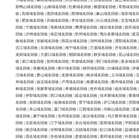
节域名回收
|
攀枝花域名回收
|
邢台域名回收
|
长治域名回收
|
通辽域名回收
双鸭山域名回收
|
山南域名回收
|
红桥域名回收
|
栖霞域名回收
|
常熟域名回
收
|
高港域名回收
|
泗洪域名回收
|
西湖域名回收
|
象山域名回收
|
瑞安域名
收
|
肥东域名回收
|
历城域名回收
|
李沧域名回收
|
白云域名回收
|
宝安域名
回收
|
宁德域名回收
|
淮南域名回收
|
鹰潭域名回收
|
烟台域名回收
|
韶关域
回收
|
泸州域名回收
|
保定域名回收
|
忻州域名回收
|
鄂尔多斯域名回收
|
延
曲域名回收
|
东丽域名回收
|
雨花台域名回收
|
润州域名回收
|
溧阳域名回收
滨江域名回收
|
乐清域名回收
|
海宁域名回收
|
兰溪域名回收
|
开化域名回收
龙岗域名回收
|
大渡口域名回收
|
朝阳域名回收
|
静安域名回收
|
昆山域名回
收
|
湛江域名回收
|
贺州域名回收
|
常德域名回收
|
荆门域名回收
|
新乡域名
域名回收
|
张掖域名回收
|
喀什域名回收
|
锦州域名回收
|
白城域名回收
|
伊
汪域名回收
|
萧山域名回收
|
龙港域名回收
|
桐乡域名回收
|
义乌域名回收
|
华域名回收
|
渝北域名回收
|
卢湾域名回收
|
南通域名回收
|
衢州域名回收
|
林域名回收
|
张家界域名回收
|
孝感域名回收
|
焦作域名回收
|
临沧域名回收
回收
|
伊犁域名回收
|
营口域名回收
|
延边域名回收
|
佳木斯域名回收
|
香港
名回收
|
东阳域名回收
|
临海域名回收
|
景宁域名回收
|
庐江域名回收
|
济阳
名回收
|
舟山域名回收
|
厦门域名回收
|
江西域名回收
|
马鞍山域名回收
|
宜
域名回收
|
遂宁域名回收
|
沧州域名回收
|
临汾域名回收
|
乌兰察布域名回收
回收
|
北辰域名回收
|
江宁域名回收
|
东台域名回收
|
富阳域名回收
|
平阳域
回收
|
南沙域名回收
|
光明域名回收
|
北碚域名回收
|
虹口域名回收
|
盐城域
回收
|
茂名域名回收
|
百色域名回收
|
娄底域名回收
|
黄冈域名回收
|
许昌域