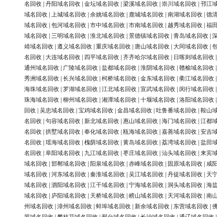
名回收
|
丹阳域名回收
|
金坛域名回收
|
梁溪域名回收
|
崇川域名回收
|
邗江
域名回收
|
上城域名回收
|
余姚域名回收
|
鹿城域名回收
|
南湖域名回收
|
德
域名回收
|
包河域名回收
|
市中域名回收
|
市南域名回收
|
越秀域名回收
|
福
域名回收
|
三明域名回收
|
淮北域名回收
|
景德镇域名回收
|
青岛域名回收
|
靖域名回收
|
遵义域名回收
|
重庆域名回收
|
唐山域名回收
|
大同域名回收
|
名回收
|
大连域名回收
|
四平域名回收
|
齐齐哈尔域名回收
|
日喀则域名回收
通州域名回收
|
广陵域名回收
|
盐都域名回收
|
淮阴域名回收
|
赣榆域名回收
秀洲域名回收
|
长兴域名回收
|
柯桥域名回收
|
金东域名回收
|
衢江域名回收
海珠域名回收
|
罗湖域名回收
|
江北域名回收
|
宣武域名回收
|
闵行域名回收
珠海域名回收
|
柳州域名回收
|
湘潭域名回收
|
十堰域名回收
|
洛阳域名回收
回收
|
吴忠域名回收
|
宝鸡域名回收
|
金昌域名回收
|
吐鲁番域名回收
|
鞍山
名回收
|
句容域名回收
|
新北域名回收
|
惠山域名回收
|
海门域名回收
|
江都
名回收
|
拱墅域名回收
|
奉化域名回收
|
瓯海域名回收
|
嘉善域名回收
|
安吉
名回收
|
瑶海域名回收
|
槐荫域名回收
|
黄岛域名回收
|
荔湾域名回收
|
盐田
名回收
|
阜阳域名回收
|
九江域名回收
|
枣庄域名回收
|
汕头域名回收
|
来宾
域名回收
|
邯郸域名回收
|
阳泉域名回收
|
赤峰域名回收
|
固原域名回收
|
咸
域名回收
|
河东域名回收
|
秦淮域名回收
|
吴江域名回收
|
丹徒域名回收
|
天
域名回收
|
泗阳域名回收
|
江干域名回收
|
宁海域名回收
|
洞头域名回收
|
海
域名回收
|
庐阳域名回收
|
天桥域名回收
|
崂山域名回收
|
天河域名回收
|
南
州域名回收
|
漳州域名回收
|
蚌埠域名回收
|
新余域名回收
|
东营域名回收
|