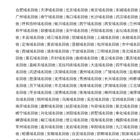
合肥域名回收
|
天津域名回收
|
北京域名回收
|
南京域名回收
|
东城域名回收
广州域名回收
|
南宁域名回收
|
海口域名回收
|
长沙域名回收
|
武汉域名回收
收
|
呼和浩特域名回收
|
银川域名回收
|
西宁域名回收
|
西安域名回收
|
兰州
和平域名回收
|
鼓楼域名回收
|
吴中域名回收
|
丹阳域名回收
|
金坛域名回收
收
|
丰县域名回收
|
靖江域名回收
|
宿城域名回收
|
上城域名回收
|
余姚域名
收
|
定海域名回收
|
黄岩域名回收
|
莲都域名回收
|
包河域名回收
|
市中域名
收
|
西城域名回收
|
浦东域名回收
|
宁波域名回收
|
三明域名回收
|
淮北域名
回收
|
黄石域名回收
|
开封域名回收
|
曲靖域名回收
|
遵义域名回收
|
重庆域
名回收
|
嘉峪关域名回收
|
克拉玛依域名回收
|
大连域名回收
|
四平域名回收
名回收
|
武进域名回收
|
滨湖域名回收
|
通州域名回收
|
广陵域名回收
|
盐都
名回收
|
慈溪域名回收
|
龙湾域名回收
|
秀洲域名回收
|
长兴域名回收
|
柯桥
名回收
|
历下域名回收
|
市北域名回收
|
海珠域名回收
|
罗湖域名回收
|
江北
名回收
|
萍乡域名回收
|
淄博域名回收
|
珠海域名回收
|
柳州域名回收
|
湘潭
岛域名回收
|
朔州域名回收
|
乌海域名回收
|
吴忠域名回收
|
宝鸡域名回收
|
南开域名回收
|
建邺域名回收
|
姑苏域名回收
|
句容域名回收
|
新北域名回收
睢宁域名回收
|
兴化域名回收
|
沭阳域名回收
|
拱墅域名回收
|
奉化域名回收
嵊泗域名回收
|
椒江域名回收
|
缙云域名回收
|
瑶海域名回收
|
槐荫域名回收
常州域名回收
|
嘉兴域名回收
|
龙岩域名回收
|
阜阳域名回收
|
九江域名回收
收
|
昭通域名回收
|
安顺域名回收
|
自贡域名回收
|
邯郸域名回收
|
阳泉域名