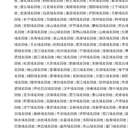
收
|
通化域名回收
|
鹤岗域名回收
|
林芝域名回收
|
河东域名回收
|
秦淮域名
收
|
灌云域名回收
|
云龙域名回收
|
海陵域名回收
|
泗阳域名回收
|
江干域名
收
|
龙游域名回收
|
仙居域名回收
|
遂昌域名回收
|
庐阳域名回收
|
天桥域名
回收
|
长宁域名回收
|
无锡域名回收
|
湖州域名回收
|
漳州域名回收
|
蚌埠域
回收
|
安阳域名回收
|
保山域名回收
|
毕节域名回收
|
攀枝花域名回收
|
邢台
名回收
|
本溪域名回收
|
白山域名回收
|
双鸭山域名回收
|
山南域名回收
|
红
域名回收
|
东海域名回收
|
泉山域名回收
|
高港域名回收
|
泗洪域名回收
|
西
域名回收
|
天台域名回收
|
松阳域名回收
|
肥东域名回收
|
历城域名回收
|
李
阴域名回收
|
浙江域名回收
|
绍兴域名回收
|
宁德域名回收
|
淮南域名回收
|
壁域名回收
|
丽江域名回收
|
铜仁域名回收
|
泸州域名回收
|
保定域名回收
|
回收
|
松原域名回收
|
大庆域名回收
|
那曲域名回收
|
东丽域名回收
|
雨花台
名回收
|
铜山域名回收
|
姜堰域名回收
|
滨江域名回收
|
乐清域名回收
|
海宁
名回收
|
城阳域名回收
|
黄埔域名回收
|
龙岗域名回收
|
大渡口域名回收
|
朝
域名回收
|
赣州域名回收
|
潍坊域名回收
|
湛江域名回收
|
贺州域名回收
|
常
梁域名回收
|
呼伦贝尔域名回收
|
汉中域名回收
|
张掖域名回收
|
喀什域名回
回收
|
宜兴域名回收
|
滨海域名回收
|
贾汪域名回收
|
萧山域名回收
|
龙港域
回收
|
即墨域名回收
|
花都域名回收
|
龙华域名回收
|
渝北域名回收
|
卢湾域
回收
|
济宁域名回收
|
肇庆域名回收
|
玉林域名回收
|
张家界域名回收
|
孝感
尔域名回收
|
榆林域名回收
|
平凉域名回收
|
伊犁域名回收
|
营口域名回收
|
响水域名回收
|
余杭域名回收
|
永嘉域名回收
|
东阳域名回收
|
临海域名回收
巴南域名回收
|
闸北域名回收
|
扬州域名回收
|
舟山域名回收
|
厦门域名回收