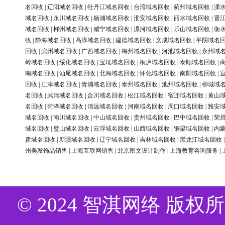
名回收
|
辽阳域名回收
|
牡丹江域名回收
|
台湾域名回收
|
蓟州域名回收
|
溧
域名回收
|
永川域名回收
|
杨浦域名回收
|
淮安域名回收
|
丽水域名回收
|
晋
域名回收
|
郴州域名回收
|
咸宁域名回收
|
漯河域名回收
|
乐山域名回收
|
衡
收
|
静海域名回收
|
高淳域名回收
|
建德域名回收
|
文成域名回收
|
平阴域名
回收
|
滨州域名回收
|
广西域名回收
|
梅州域名回收
|
河池域名回收
|
永州域
岭域名回收
|
绥化域名回收
|
宝坻域名回收
|
桐庐域名回收
|
泰顺域名回收
|
南域名回收
|
汕尾域名回收
|
北海域名回收
|
怀化域名回收
|
南阳域名回收
|
回收
|
江津域名回收
|
青浦域名回收
|
泰州域名回收
|
池州域名回收
|
柳城域
名回收
|
武清域名回收
|
合川域名回收
|
松江域名回收
|
宿迁域名回收
|
黄山
名回收
|
菏泽域名回收
|
清远域名回收
|
河南域名回收
|
周口域名回收
|
雅安
域名回收
|
南川域名回收
|
中山域名回收
|
贵州域名回收
|
巴中域名回收
|
荣
域名回收
|
璧山域名回收
|
云浮域名回收
|
山西域名回收
|
铜梁域名回收
|
内
肃域名回收
|
新疆域名回收
|
辽宁域名回收
|
吉林域名回收
|
黑龙江域名回收
州美发饰品销售
|
上海互联网销售
|
北京图文设计制作
|
上海教育咨询服务
|
© 2024 智淇网络 版权所有 Al