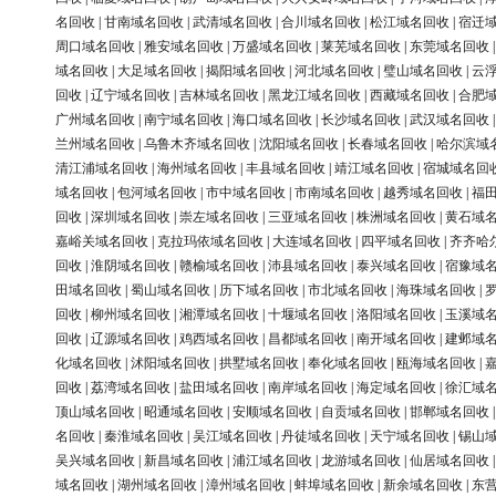
名回收
|
甘南域名回收
|
武清域名回收
|
合川域名回收
|
松江域名回收
|
宿迁
周口域名回收
|
雅安域名回收
|
万盛域名回收
|
莱芜域名回收
|
东莞域名回收
域名回收
|
大足域名回收
|
揭阳域名回收
|
河北域名回收
|
璧山域名回收
|
云
回收
|
辽宁域名回收
|
吉林域名回收
|
黑龙江域名回收
|
西藏域名回收
|
合肥
广州域名回收
|
南宁域名回收
|
海口域名回收
|
长沙域名回收
|
武汉域名回收
兰州域名回收
|
乌鲁木齐域名回收
|
沈阳域名回收
|
长春域名回收
|
哈尔滨域
清江浦域名回收
|
海州域名回收
|
丰县域名回收
|
靖江域名回收
|
宿城域名回
域名回收
|
包河域名回收
|
市中域名回收
|
市南域名回收
|
越秀域名回收
|
福
回收
|
深圳域名回收
|
崇左域名回收
|
三亚域名回收
|
株洲域名回收
|
黄石域
嘉峪关域名回收
|
克拉玛依域名回收
|
大连域名回收
|
四平域名回收
|
齐齐哈
回收
|
淮阴域名回收
|
赣榆域名回收
|
沛县域名回收
|
泰兴域名回收
|
宿豫域
田域名回收
|
蜀山域名回收
|
历下域名回收
|
市北域名回收
|
海珠域名回收
|
回收
|
柳州域名回收
|
湘潭域名回收
|
十堰域名回收
|
洛阳域名回收
|
玉溪域
回收
|
辽源域名回收
|
鸡西域名回收
|
昌都域名回收
|
南开域名回收
|
建邺域
化域名回收
|
沭阳域名回收
|
拱墅域名回收
|
奉化域名回收
|
瓯海域名回收
|
回收
|
荔湾域名回收
|
盐田域名回收
|
南岸域名回收
|
海定域名回收
|
徐汇域
顶山域名回收
|
昭通域名回收
|
安顺域名回收
|
自贡域名回收
|
邯郸域名回收
名回收
|
秦淮域名回收
|
吴江域名回收
|
丹徒域名回收
|
天宁域名回收
|
锡山
吴兴域名回收
|
新昌域名回收
|
浦江域名回收
|
龙游域名回收
|
仙居域名回收
域名回收
|
湖州域名回收
|
漳州域名回收
|
蚌埠域名回收
|
新余域名回收
|
东