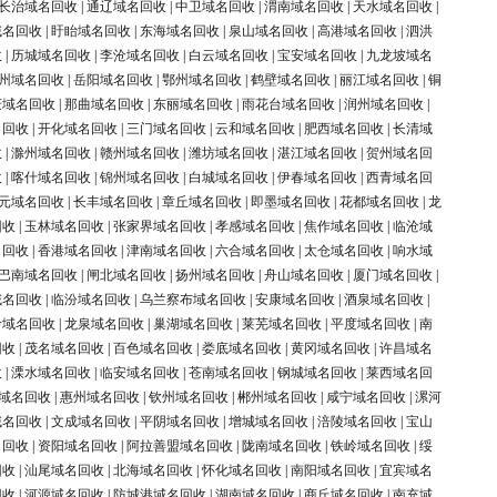
长治域名回收
|
通辽域名回收
|
中卫域名回收
|
渭南域名回收
|
天水域名回收
|
域名回收
|
盱眙域名回收
|
东海域名回收
|
泉山域名回收
|
高港域名回收
|
泗洪
收
|
历城域名回收
|
李沧域名回收
|
白云域名回收
|
宝安域名回收
|
九龙坡域名
州域名回收
|
岳阳域名回收
|
鄂州域名回收
|
鹤壁域名回收
|
丽江域名回收
|
铜
庆域名回收
|
那曲域名回收
|
东丽域名回收
|
雨花台域名回收
|
润州域名回收
|
名回收
|
开化域名回收
|
三门域名回收
|
云和域名回收
|
肥西域名回收
|
长清域
收
|
滁州域名回收
|
赣州域名回收
|
潍坊域名回收
|
湛江域名回收
|
贺州域名回
收
|
喀什域名回收
|
锦州域名回收
|
白城域名回收
|
伊春域名回收
|
西青域名回
元域名回收
|
长丰域名回收
|
章丘域名回收
|
即墨域名回收
|
花都域名回收
|
龙
回收
|
玉林域名回收
|
张家界域名回收
|
孝感域名回收
|
焦作域名回收
|
临沧域
名回收
|
香港域名回收
|
津南域名回收
|
六合域名回收
|
太仓域名回收
|
响水域
巴南域名回收
|
闸北域名回收
|
扬州域名回收
|
舟山域名回收
|
厦门域名回收
|
域名回收
|
临汾域名回收
|
乌兰察布域名回收
|
安康域名回收
|
酒泉域名回收
|
岭域名回收
|
龙泉域名回收
|
巢湖域名回收
|
莱芜域名回收
|
平度域名回收
|
南
回收
|
茂名域名回收
|
百色域名回收
|
娄底域名回收
|
黄冈域名回收
|
许昌域名
收
|
溧水域名回收
|
临安域名回收
|
苍南域名回收
|
钢城域名回收
|
莱西域名回
域名回收
|
惠州域名回收
|
钦州域名回收
|
郴州域名回收
|
咸宁域名回收
|
漯河
域名回收
|
文成域名回收
|
平阴域名回收
|
增城域名回收
|
涪陵域名回收
|
宝山
名回收
|
资阳域名回收
|
阿拉善盟域名回收
|
陇南域名回收
|
铁岭域名回收
|
绥
回收
|
汕尾域名回收
|
北海域名回收
|
怀化域名回收
|
南阳域名回收
|
宜宾域名
回收
|
河源域名回收
|
防城港域名回收
|
湖南域名回收
|
商丘域名回收
|
南充域