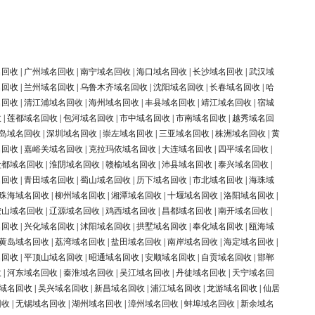
名回收
|
广州域名回收
|
南宁域名回收
|
海口域名回收
|
长沙域名回收
|
武汉域
名回收
|
兰州域名回收
|
乌鲁木齐域名回收
|
沈阳域名回收
|
长春域名回收
|
哈
名回收
|
清江浦域名回收
|
海州域名回收
|
丰县域名回收
|
靖江域名回收
|
宿城
收
|
莲都域名回收
|
包河域名回收
|
市中域名回收
|
市南域名回收
|
越秀域名回
岛域名回收
|
深圳域名回收
|
崇左域名回收
|
三亚域名回收
|
株洲域名回收
|
黄
名回收
|
嘉峪关域名回收
|
克拉玛依域名回收
|
大连域名回收
|
四平域名回收
|
盐都域名回收
|
淮阴域名回收
|
赣榆域名回收
|
沛县域名回收
|
泰兴域名回收
|
名回收
|
青田域名回收
|
蜀山域名回收
|
历下域名回收
|
市北域名回收
|
海珠域
珠海域名回收
|
柳州域名回收
|
湘潭域名回收
|
十堰域名回收
|
洛阳域名回收
|
鞍山域名回收
|
辽源域名回收
|
鸡西域名回收
|
昌都域名回收
|
南开域名回收
|
名回收
|
兴化域名回收
|
沭阳域名回收
|
拱墅域名回收
|
奉化域名回收
|
瓯海域
黄岛域名回收
|
荔湾域名回收
|
盐田域名回收
|
南岸域名回收
|
海定域名回收
|
名回收
|
平顶山域名回收
|
昭通域名回收
|
安顺域名回收
|
自贡域名回收
|
邯郸
收
|
河东域名回收
|
秦淮域名回收
|
吴江域名回收
|
丹徒域名回收
|
天宁域名回
域名回收
|
吴兴域名回收
|
新昌域名回收
|
浦江域名回收
|
龙游域名回收
|
仙居
回收
|
无锡域名回收
|
湖州域名回收
|
漳州域名回收
|
蚌埠域名回收
|
新余域名