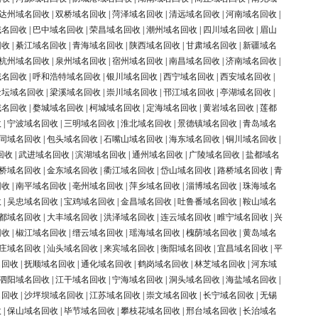
达州域名回收
|
双桥域名回收
|
菏泽域名回收
|
清远域名回收
|
河南域名回收
|
域名回收
|
巴中域名回收
|
荣昌域名回收
|
潮州域名回收
|
四川域名回收
|
眉山
回收
|
綦江域名回收
|
青海域名回收
|
陕西域名回收
|
甘肃域名回收
|
新疆域名
杭州域名回收
|
泉州域名回收
|
宿州域名回收
|
南昌域名回收
|
济南域名回收
|
域名回收
|
呼和浩特域名回收
|
银川域名回收
|
西宁域名回收
|
西安域名回收
|
金坛域名回收
|
梁溪域名回收
|
崇川域名回收
|
邗江域名回收
|
亭湖域名回收
|
域名回收
|
婺城域名回收
|
柯城域名回收
|
定海域名回收
|
黄岩域名回收
|
莲都
收
|
宁波域名回收
|
三明域名回收
|
淮北域名回收
|
景德镇域名回收
|
青岛域名
同域名回收
|
包头域名回收
|
石嘴山域名回收
|
海东域名回收
|
铜川域名回收
|
回收
|
武进域名回收
|
滨湖域名回收
|
通州域名回收
|
广陵域名回收
|
盐都域名
桥域名回收
|
金东域名回收
|
衢江域名回收
|
岱山域名回收
|
路桥域名回收
|
青
回收
|
南平域名回收
|
亳州域名回收
|
萍乡域名回收
|
淄博域名回收
|
珠海域名
收
|
吴忠域名回收
|
宝鸡域名回收
|
金昌域名回收
|
吐鲁番域名回收
|
鞍山域名
都域名回收
|
大丰域名回收
|
洪泽域名回收
|
连云域名回收
|
睢宁域名回收
|
兴
回收
|
椒江域名回收
|
缙云域名回收
|
瑶海域名回收
|
槐荫域名回收
|
黄岛域名
庄域名回收
|
汕头域名回收
|
来宾域名回收
|
衡阳域名回收
|
宜昌域名回收
|
平
名回收
|
抚顺域名回收
|
通化域名回收
|
鹤岗域名回收
|
林芝域名回收
|
河东域
泗阳域名回收
|
江干域名回收
|
宁海域名回收
|
洞头域名回收
|
海盐域名回收
|
名回收
|
沙坪坝域名回收
|
江苏域名回收
|
崇文域名回收
|
长宁域名回收
|
无锡
收
|
保山域名回收
|
毕节域名回收
|
攀枝花域名回收
|
邢台域名回收
|
长治域名