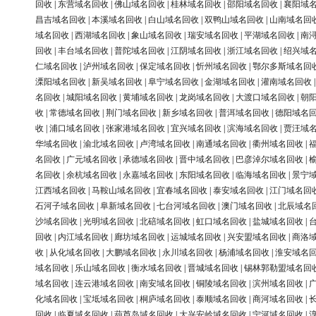
回收
|
东营域名回收
|
佛山域名回收
|
桂林域名回收
|
邵阳域名回收
|
襄阳域
昌吉域名回收
|
本溪域名回收
|
白山域名回收
|
双鸭山域名回收
|
山南域名回
域名回收
|
西湖域名回收
|
象山域名回收
|
瑞安域名回收
|
平湖域名回收
|
南
回收
|
丰台域名回收
|
普陀域名回收
|
江阴域名回收
|
浙江域名回收
|
绍兴域
仁域名回收
|
泸州域名回收
|
保定域名回收
|
忻州域名回收
|
鄂尔多斯域名回
溧阳域名回收
|
新吴域名回收
|
阜宁域名回收
|
金湖域名回收
|
灌南域名回收
名回收
|
城阳域名回收
|
黄埔域名回收
|
龙岗域名回收
|
大渡口域名回收
|
朝
收
|
常德域名回收
|
荆门域名回收
|
新乡域名回收
|
普洱域名回收
|
德阳域名
收
|
浦口域名回收
|
张家港域名回收
|
宜兴域名回收
|
滨海域名回收
|
贾汪域
华域名回收
|
渝北域名回收
|
卢湾域名回收
|
南通域名回收
|
衢州域名回收
|
名回收
|
广元域名回收
|
承德域名回收
|
晋中域名回收
|
巴彦淖尔域名回收
|
名回收
|
余杭域名回收
|
永嘉域名回收
|
东阳域名回收
|
临海域名回收
|
景宁
江西域名回收
|
马鞍山域名回收
|
宜春域名回收
|
泰安域名回收
|
江门域名回
石河子域名回收
|
阜新域名回收
|
七台河域名回收
|
澳门域名回收
|
北辰域名
沙域名回收
|
光明域名回收
|
北碚域名回收
|
虹口域名回收
|
盐城域名回收
|
回收
|
内江域名回收
|
廊坊域名回收
|
运城域名回收
|
兴安盟域名回收
|
商洛
收
|
从化域名回收
|
大鹏域名回收
|
永川域名回收
|
杨浦域名回收
|
淮安域名
域名回收
|
乐山域名回收
|
衡水域名回收
|
晋城域名回收
|
锡林郭勒盟域名回
域名回收
|
连云港域名回收
|
南安域名回收
|
铜陵域名回收
|
滨州域名回收
|
化域名回收
|
宝坻域名回收
|
桐庐域名回收
|
泰顺域名回收
|
商河域名回收
|
回收
|
临夏域名回收
|
葫芦岛域名回收
|
大兴安岭域名回收
|
宁河域名回收
|