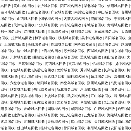
域名回收
|
黄山域名回收
|
临沂域名回收
|
阳江域名回收
|
湖北域名回收
|
信阳域名回收
|
|
驻马店域名回收
|
云南域名回收
|
广安域名回收
|
南川域名回收
|
中山域名回收
|
贵州
浮域名回收
|
山西域名回收
|
铜梁域名回收
|
内蒙古域名回收
|
潼南域名回收
|
宁夏域名
域名回收
|
天津域名回收
|
北京域名回收
|
南京域名回收
|
东城域名回收
|
黄埔域名回收
|
|
郑州域名回收
|
昆明域名回收
|
贵阳域名回收
|
成都域名回收
|
石家庄域名回收
|
太原
名回收
|
拉萨域名回收
|
和平域名回收
|
鼓楼域名回收
|
吴中域名回收
|
丹阳域名回收
|
收
|
上城域名回收
|
余姚域名回收
|
鹿城域名回收
|
南湖域名回收
|
德清域名回收
|
越城
田域名回收
|
渝中域名回收
|
上海域名回收
|
苏州域名回收
|
西城域名回收
|
浦东域名回
名回收
|
开封域名回收
|
曲靖域名回收
|
遵义域名回收
|
重庆域名回收
|
唐山域名回收
|
大
尔域名回收
|
日喀则域名回收
|
河西域名回收
|
玄武域名回收
|
相城域名回收
|
扬中域名
名回收
|
下城域名回收
|
慈溪域名回收
|
龙湾域名回收
|
秀洲域名回收
|
长兴域名回收
|
柯
罗湖域名回收
|
江北域名回收
|
宣武域名回收
|
闵行域名回收
|
镇江域名回收
|
温州域名
名回收
|
六盘水域名回收
|
绵阳域名回收
|
秦皇岛域名回收
|
朔州域名回收
|
乌海域名回
名回收
|
姑苏域名回收
|
句容域名回收
|
新北域名回收
|
惠山域名回收
|
海门域名回收
|
江
嘉善域名回收
|
安吉域名回收
|
上虞域名回收
|
武义域名回收
|
江山域名回收
|
嵊泗域名
名回收
|
常州域名回收
|
嘉兴域名回收
|
龙岩域名回收
|
阜阳域名回收
|
九江域名回收
|
枣
|
阳泉域名回收
|
赤峰域名回收
|
固原域名回收
|
咸阳域名回收
|
白银域名回收
|
哈密域
域名回收
|
建湖域名回收
|
涟水域名回收
|
灌云域名回收
|
云龙域名回收
|
海陵域名回收
|
|
遂昌域名回收
|
庐阳域名回收
|
天桥域名回收
|
崂山域名回收
|
天河域名回收
|
南山域
营域名回收
|
佛山域名回收
|
桂林域名回收
|
邵阳域名回收
|
襄阳域名回收
|
安阳域名回