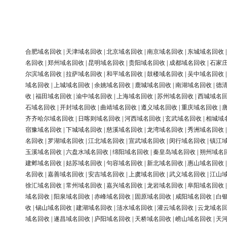
合肥域名回收
|
天津域名回收
|
北京域名回收
|
南京域名回收
|
东城域名回收
名回收
|
郑州域名回收
|
昆明域名回收
|
贵阳域名回收
|
成都域名回收
|
石家
尔滨域名回收
|
拉萨域名回收
|
和平域名回收
|
鼓楼域名回收
|
吴中域名回收
域名回收
|
上城域名回收
|
余姚域名回收
|
鹿城域名回收
|
南湖域名回收
|
德
收
|
福田域名回收
|
渝中域名回收
|
上海域名回收
|
苏州域名回收
|
西城域名
石域名回收
|
开封域名回收
|
曲靖域名回收
|
遵义域名回收
|
重庆域名回收
|
齐齐哈尔域名回收
|
日喀则域名回收
|
河西域名回收
|
玄武域名回收
|
相城域
宿豫域名回收
|
下城域名回收
|
慈溪域名回收
|
龙湾域名回收
|
秀洲域名回收
名回收
|
罗湖域名回收
|
江北域名回收
|
宣武域名回收
|
闵行域名回收
|
镇江
玉溪域名回收
|
六盘水域名回收
|
绵阳域名回收
|
秦皇岛域名回收
|
朔州域名
建邺域名回收
|
姑苏域名回收
|
句容域名回收
|
新北域名回收
|
惠山域名回收
名回收
|
嘉善域名回收
|
安吉域名回收
|
上虞域名回收
|
武义域名回收
|
江山
徐汇域名回收
|
常州域名回收
|
嘉兴域名回收
|
龙岩域名回收
|
阜阳域名回收
域名回收
|
阳泉域名回收
|
赤峰域名回收
|
固原域名回收
|
咸阳域名回收
|
白
收
|
锡山域名回收
|
建湖域名回收
|
涟水域名回收
|
灌云域名回收
|
云龙域名
域名回收
|
遂昌域名回收
|
庐阳域名回收
|
天桥域名回收
|
崂山域名回收
|
天