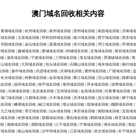
澳门域名回收相关内容
|
黄埔域名回收
|
杭州域名回收
|
泉州域名回收
|
宿州域名回收
|
南昌域名回收
|
济南域
庄域名回收
|
太原域名回收
|
呼和浩特域名回收
|
银川域名回收
|
西宁域名回收
|
西安域
|
丹阳域名回收
|
金坛域名回收
|
梁溪域名回收
|
崇川域名回收
|
邗江域名回收
|
亭湖域
清域名回收
|
越城域名回收
|
婺城域名回收
|
柯城域名回收
|
定海域名回收
|
黄岩域名回
回收
|
浦东域名回收
|
宁波域名回收
|
三明域名回收
|
淮北域名回收
|
景德镇域名回收
|
青
唐山域名回收
|
大同域名回收
|
包头域名回收
|
石嘴山域名回收
|
海东域名回收
|
铜川域
名回收
|
扬中域名回收
|
武进域名回收
|
滨湖域名回收
|
通州域名回收
|
广陵域名回收
|
|
长兴域名回收
|
柯桥域名回收
|
金东域名回收
|
衢江域名回收
|
岱山域名回收
|
路桥域
域名回收
|
温州域名回收
|
南平域名回收
|
亳州域名回收
|
萍乡域名回收
|
淄博域名回收
|
回收
|
乌海域名回收
|
吴忠域名回收
|
宝鸡域名回收
|
金昌域名回收
|
吐鲁番域名回收
|
|
海门域名回收
|
江都域名回收
|
大丰域名回收
|
洪泽域名回收
|
连云域名回收
|
睢宁域
域名回收
|
嵊泗域名回收
|
椒江域名回收
|
缙云域名回收
|
瑶海域名回收
|
槐荫域名回收
|
|
九江域名回收
|
枣庄域名回收
|
汕头域名回收
|
来宾域名回收
|
衡阳域名回收
|
宜昌域
银域名回收
|
哈密域名回收
|
抚顺域名回收
|
通化域名回收
|
鹤岗域名回收
|
林芝域名回
回收
|
海陵域名回收
|
泗阳域名回收
|
江干域名回收
|
宁海域名回收
|
洞头域名回收
|
海盐
河域名回收
|
南山域名回收
|
沙坪坝域名回收
|
江苏域名回收
|
崇文域名回收
|
长宁域名