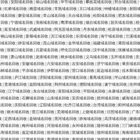
名回收
|
安阳域名回收
|
保山域名回收
|
毕节域名回收
|
攀枝花域名回收
|
邢台域名回收
|
收
|
红桥域名回收
|
栖霞域名回收
|
常熟域名回收
|
京口域名回收
|
钟楼域名回收
|
射阳
浔域名回收
|
磐安域名回收
|
常山域名回收
|
天台域名回收
|
松阳域名回收
|
肥东域名回
名回收
|
宁德域名回收
|
淮南域名回收
|
鹰潭域名回收
|
烟台域名回收
|
韶关域名回收
|
梧
收
|
延安域名回收
|
武威域名回收
|
阿克苏域名回收
|
丹东域名回收
|
松原域名回收
|
大
|
铜山域名回收
|
姜堰域名回收
|
滨江域名回收
|
乐清域名回收
|
海宁域名回收
|
兰溪域
阳域名回收
|
静安域名回收
|
昆山域名回收
|
金华域名回收
|
福建域名回收
|
莆田域名回
回收
|
张家口域名回收
|
吕梁域名回收
|
呼伦贝尔域名回收
|
汉中域名回收
|
张掖域名回
名回收
|
萧山域名回收
|
龙港域名回收
|
桐乡域名回收
|
义乌域名回收
|
玉环域名回收
|
庆
福州域名回收
|
安徽域名回收
|
六安域名回收
|
吉安域名回收
|
济宁域名回收
|
肇庆域名
榆林域名回收
|
平凉域名回收
|
伊犁域名回收
|
营口域名回收
|
延边域名回收
|
佳木斯域
域名回收
|
庐江域名回收
|
济阳域名回收
|
胶州域名回收
|
番禺域名回收
|
坪山域名回收
|
收
|
贵港域名回收
|
益阳域名回收
|
荆州域名回收
|
濮阳域名回收
|
遂宁域名回收
|
沧州
回收
|
江宁域名回收
|
东台域名回收
|
富阳域名回收
|
平阳域名回收
|
永康域名回收
|
温
台州域名回收
|
石狮域名回收
|
山东域名回收
|
安庆域名回收
|
抚州域名回收
|
威海域名
域名回收
|
庆阳域名回收
|
辽阳域名回收
|
牡丹江域名回收
|
台湾域名回收
|
蓟州域名回
回收
|
丽水域名回收
|
晋江域名回收
|
芜湖域名回收
|
上饶域名回收
|
日照域名回收
|
广东
收
|
定西域名回收
|
盘锦域名回收
|
黑河域名回收
|
静海域名回收
|
高淳域名回收
|
建德
广西域名回收
|
梅州域名回收
|
河池域名回收
|
永州域名回收
|
随州域名回收
|
三门峡域
长寿域名回收
|
嘉定域名回收
|
徐州域名回收
|
宣城域名回收
|
德州域名回收
|
海南域名
淳安域名回收
|
江津域名回收
|
青浦域名回收
|
泰州域名回收
|
池州域名回收
|
柳城域名