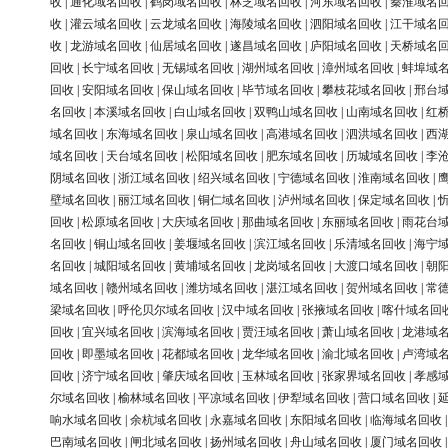
收
|
通化域名回收
|
鹤岗域名回收
|
林芝域名回收
|
河东域名回收
|
秦淮域名
收
|
灌云域名回收
|
云龙域名回收
|
海陵域名回收
|
泗阳域名回收
|
江干域名
收
|
龙游域名回收
|
仙居域名回收
|
遂昌域名回收
|
庐阳域名回收
|
天桥域名
回收
|
长宁域名回收
|
无锡域名回收
|
湖州域名回收
|
漳州域名回收
|
蚌埠域
回收
|
安阳域名回收
|
保山域名回收
|
毕节域名回收
|
攀枝花域名回收
|
邢台
名回收
|
本溪域名回收
|
白山域名回收
|
双鸭山域名回收
|
山南域名回收
|
红
域名回收
|
东海域名回收
|
泉山域名回收
|
高港域名回收
|
泗洪域名回收
|
西
域名回收
|
天台域名回收
|
松阳域名回收
|
肥东域名回收
|
历城域名回收
|
李
阴域名回收
|
浙江域名回收
|
绍兴域名回收
|
宁德域名回收
|
淮南域名回收
|
壁域名回收
|
丽江域名回收
|
铜仁域名回收
|
泸州域名回收
|
保定域名回收
|
回收
|
松原域名回收
|
大庆域名回收
|
那曲域名回收
|
东丽域名回收
|
雨花台
名回收
|
铜山域名回收
|
姜堰域名回收
|
滨江域名回收
|
乐清域名回收
|
海宁
名回收
|
城阳域名回收
|
黄埔域名回收
|
龙岗域名回收
|
大渡口域名回收
|
朝
域名回收
|
赣州域名回收
|
潍坊域名回收
|
湛江域名回收
|
贺州域名回收
|
常
梁域名回收
|
呼伦贝尔域名回收
|
汉中域名回收
|
张掖域名回收
|
喀什域名回
回收
|
宜兴域名回收
|
滨海域名回收
|
贾汪域名回收
|
萧山域名回收
|
龙港域
回收
|
即墨域名回收
|
花都域名回收
|
龙华域名回收
|
渝北域名回收
|
卢湾域
回收
|
济宁域名回收
|
肇庆域名回收
|
玉林域名回收
|
张家界域名回收
|
孝感
尔域名回收
|
榆林域名回收
|
平凉域名回收
|
伊犁域名回收
|
营口域名回收
|
响水域名回收
|
余杭域名回收
|
永嘉域名回收
|
东阳域名回收
|
临海域名回收
巴南域名回收
|
闸北域名回收
|
扬州域名回收
|
舟山域名回收
|
厦门域名回收