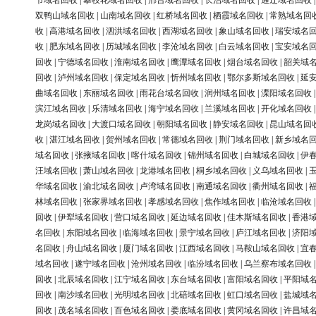
节域名回收
|
攀枝花域名回收
|
邢台域名回收
|
长治域名回收
|
通辽域名回收
双鸭山域名回收
|
山南域名回收
|
红桥域名回收
|
栖霞域名回收
|
常熟域名回
收
|
高港域名回收
|
泗洪域名回收
|
西湖域名回收
|
象山域名回收
|
瑞安域名
收
|
肥东域名回收
|
历城域名回收
|
李沧域名回收
|
白云域名回收
|
宝安域名
回收
|
宁德域名回收
|
淮南域名回收
|
鹰潭域名回收
|
烟台域名回收
|
韶关域
回收
|
泸州域名回收
|
保定域名回收
|
忻州域名回收
|
鄂尔多斯域名回收
|
延
曲域名回收
|
东丽域名回收
|
雨花台域名回收
|
润州域名回收
|
溧阳域名回收
滨江域名回收
|
乐清域名回收
|
海宁域名回收
|
兰溪域名回收
|
开化域名回收
龙岗域名回收
|
大渡口域名回收
|
朝阳域名回收
|
静安域名回收
|
昆山域名回
收
|
湛江域名回收
|
贺州域名回收
|
常德域名回收
|
荆门域名回收
|
新乡域名
域名回收
|
张掖域名回收
|
喀什域名回收
|
锦州域名回收
|
白城域名回收
|
伊
汪域名回收
|
萧山域名回收
|
龙港域名回收
|
桐乡域名回收
|
义乌域名回收
|
华域名回收
|
渝北域名回收
|
卢湾域名回收
|
南通域名回收
|
衢州域名回收
|
林域名回收
|
张家界域名回收
|
孝感域名回收
|
焦作域名回收
|
临沧域名回收
回收
|
伊犁域名回收
|
营口域名回收
|
延边域名回收
|
佳木斯域名回收
|
香港
名回收
|
东阳域名回收
|
临海域名回收
|
景宁域名回收
|
庐江域名回收
|
济阳
名回收
|
舟山域名回收
|
厦门域名回收
|
江西域名回收
|
马鞍山域名回收
|
宜
域名回收
|
遂宁域名回收
|
沧州域名回收
|
临汾域名回收
|
乌兰察布域名回收
回收
|
北辰域名回收
|
江宁域名回收
|
东台域名回收
|
富阳域名回收
|
平阳域
回收
|
南沙域名回收
|
光明域名回收
|
北碚域名回收
|
虹口域名回收
|
盐城域
回收
|
茂名域名回收
|
百色域名回收
|
娄底域名回收
|
黄冈域名回收
|
许昌域