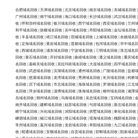
合肥域名回收
|
天津域名回收
|
北京域名回收
|
南京域名回收
|
东城域名回收
广州域名回收
|
南宁域名回收
|
海口域名回收
|
长沙域名回收
|
武汉域名回收
收
|
呼和浩特域名回收
|
银川域名回收
|
西宁域名回收
|
西安域名回收
|
兰州
和平域名回收
|
鼓楼域名回收
|
吴中域名回收
|
丹阳域名回收
|
金坛域名回收
收
|
丰县域名回收
|
靖江域名回收
|
宿城域名回收
|
上城域名回收
|
余姚域名
收
|
定海域名回收
|
黄岩域名回收
|
莲都域名回收
|
包河域名回收
|
市中域名
收
|
西城域名回收
|
浦东域名回收
|
宁波域名回收
|
三明域名回收
|
淮北域名
回收
|
黄石域名回收
|
开封域名回收
|
曲靖域名回收
|
遵义域名回收
|
重庆域
名回收
|
嘉峪关域名回收
|
克拉玛依域名回收
|
大连域名回收
|
四平域名回收
名回收
|
武进域名回收
|
滨湖域名回收
|
通州域名回收
|
广陵域名回收
|
盐都
名回收
|
慈溪域名回收
|
龙湾域名回收
|
秀洲域名回收
|
长兴域名回收
|
柯桥
名回收
|
历下域名回收
|
市北域名回收
|
海珠域名回收
|
罗湖域名回收
|
江北
名回收
|
萍乡域名回收
|
淄博域名回收
|
珠海域名回收
|
柳州域名回收
|
湘潭
岛域名回收
|
朔州域名回收
|
乌海域名回收
|
吴忠域名回收
|
宝鸡域名回收
|
南开域名回收
|
建邺域名回收
|
姑苏域名回收
|
句容域名回收
|
新北域名回收
睢宁域名回收
|
兴化域名回收
|
沭阳域名回收
|
拱墅域名回收
|
奉化域名回收
嵊泗域名回收
|
椒江域名回收
|
缙云域名回收
|
瑶海域名回收
|
槐荫域名回收
常州域名回收
|
嘉兴域名回收
|
龙岩域名回收
|
阜阳域名回收
|
九江域名回收
收
|
昭通域名回收
|
安顺域名回收
|
自贡域名回收
|
邯郸域名回收
|
阳泉域名