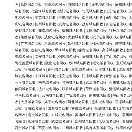
收
|
益阳域名回收
|
荆州域名回收
|
濮阳域名回收
|
遂宁域名回收
|
沧州域名
域名回收
|
七台河域名回收
|
澳门域名回收
|
北辰域名回收
|
江宁域名回收
|
湖域名回收
|
莱芜域名回收
|
平度域名回收
|
南沙域名回收
|
光明域名回收
|
庆域名回收
|
抚州域名回收
|
威海域名回收
|
茂名域名回收
|
百色域名回收
|
安盟域名回收
|
商洛域名回收
|
庆阳域名回收
|
辽阳域名回收
|
牡丹江域名回
收
|
莱西域名回收
|
从化域名回收
|
大鹏域名回收
|
永川域名回收
|
杨浦域名
收
|
广东域名回收
|
惠州域名回收
|
钦州域名回收
|
郴州域名回收
|
咸宁域名
域名回收
|
盘锦域名回收
|
黑河域名回收
|
静海域名回收
|
高淳域名回收
|
建
港域名回收
|
南安域名回收
|
铜陵域名回收
|
滨州域名回收
|
广西域名回收
|
阿拉善盟域名回收
|
陇南域名回收
|
铁岭域名回收
|
绥化域名回收
|
宝坻域名
回收
|
宣城域名回收
|
德州域名回收
|
海南域名回收
|
汕尾域名回收
|
北海域
岭域名回收
|
宁河域名回收
|
淳安域名回收
|
江津域名回收
|
青浦域名回收
|
商丘域名回收
|
南充域名回收
|
甘南域名回收
|
武清域名回收
|
合川域名回收
信阳域名回收
|
达州域名回收
|
双桥域名回收
|
菏泽域名回收
|
清远域名回收
驻马店域名回收
|
云南域名回收
|
广安域名回收
|
南川域名回收
|
中山域名回
收
|
大足域名回收
|
揭阳域名回收
|
河北域名回收
|
璧山域名回收
|
云浮域名
回收
|
青海域名回收
|
陕西域名回收
|
甘肃域名回收
|
新疆域名回收
|
辽宁域
名回收
|
南京域名回收
|
东城域名回收
|
黄埔域名回收
|
杭州域名回收
|
泉州
名回收
|
长沙域名回收
|
武汉域名回收
|
郑州域名回收
|
昆明域名回收
|
贵阳
西宁域名回收
|
西安域名回收
|
兰州域名回收
|
乌鲁木齐域名回收
|
沈阳域名