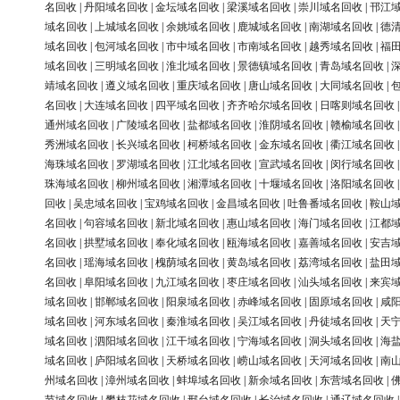
名回收
|
丹阳域名回收
|
金坛域名回收
|
梁溪域名回收
|
崇川域名回收
|
邗江
域名回收
|
上城域名回收
|
余姚域名回收
|
鹿城域名回收
|
南湖域名回收
|
德
域名回收
|
包河域名回收
|
市中域名回收
|
市南域名回收
|
越秀域名回收
|
福
域名回收
|
三明域名回收
|
淮北域名回收
|
景德镇域名回收
|
青岛域名回收
|
靖域名回收
|
遵义域名回收
|
重庆域名回收
|
唐山域名回收
|
大同域名回收
|
名回收
|
大连域名回收
|
四平域名回收
|
齐齐哈尔域名回收
|
日喀则域名回收
通州域名回收
|
广陵域名回收
|
盐都域名回收
|
淮阴域名回收
|
赣榆域名回收
秀洲域名回收
|
长兴域名回收
|
柯桥域名回收
|
金东域名回收
|
衢江域名回收
海珠域名回收
|
罗湖域名回收
|
江北域名回收
|
宣武域名回收
|
闵行域名回收
珠海域名回收
|
柳州域名回收
|
湘潭域名回收
|
十堰域名回收
|
洛阳域名回收
回收
|
吴忠域名回收
|
宝鸡域名回收
|
金昌域名回收
|
吐鲁番域名回收
|
鞍山
名回收
|
句容域名回收
|
新北域名回收
|
惠山域名回收
|
海门域名回收
|
江都
名回收
|
拱墅域名回收
|
奉化域名回收
|
瓯海域名回收
|
嘉善域名回收
|
安吉
名回收
|
瑶海域名回收
|
槐荫域名回收
|
黄岛域名回收
|
荔湾域名回收
|
盐田
名回收
|
阜阳域名回收
|
九江域名回收
|
枣庄域名回收
|
汕头域名回收
|
来宾
域名回收
|
邯郸域名回收
|
阳泉域名回收
|
赤峰域名回收
|
固原域名回收
|
咸
域名回收
|
河东域名回收
|
秦淮域名回收
|
吴江域名回收
|
丹徒域名回收
|
天
域名回收
|
泗阳域名回收
|
江干域名回收
|
宁海域名回收
|
洞头域名回收
|
海
域名回收
|
庐阳域名回收
|
天桥域名回收
|
崂山域名回收
|
天河域名回收
|
南
州域名回收
|
漳州域名回收
|
蚌埠域名回收
|
新余域名回收
|
东营域名回收
|