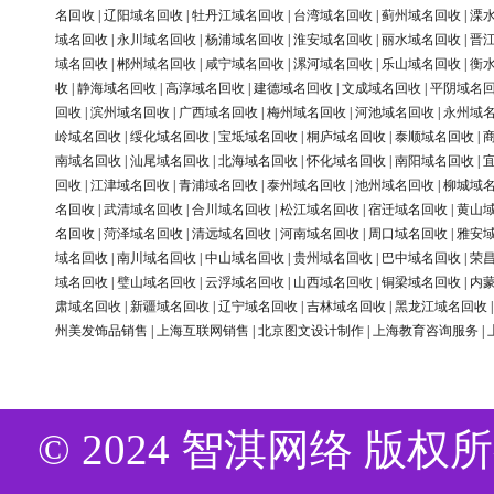
名回收
|
辽阳域名回收
|
牡丹江域名回收
|
台湾域名回收
|
蓟州域名回收
|
溧
域名回收
|
永川域名回收
|
杨浦域名回收
|
淮安域名回收
|
丽水域名回收
|
晋
域名回收
|
郴州域名回收
|
咸宁域名回收
|
漯河域名回收
|
乐山域名回收
|
衡
收
|
静海域名回收
|
高淳域名回收
|
建德域名回收
|
文成域名回收
|
平阴域名
回收
|
滨州域名回收
|
广西域名回收
|
梅州域名回收
|
河池域名回收
|
永州域
岭域名回收
|
绥化域名回收
|
宝坻域名回收
|
桐庐域名回收
|
泰顺域名回收
|
南域名回收
|
汕尾域名回收
|
北海域名回收
|
怀化域名回收
|
南阳域名回收
|
回收
|
江津域名回收
|
青浦域名回收
|
泰州域名回收
|
池州域名回收
|
柳城域
名回收
|
武清域名回收
|
合川域名回收
|
松江域名回收
|
宿迁域名回收
|
黄山
名回收
|
菏泽域名回收
|
清远域名回收
|
河南域名回收
|
周口域名回收
|
雅安
域名回收
|
南川域名回收
|
中山域名回收
|
贵州域名回收
|
巴中域名回收
|
荣
域名回收
|
璧山域名回收
|
云浮域名回收
|
山西域名回收
|
铜梁域名回收
|
内
肃域名回收
|
新疆域名回收
|
辽宁域名回收
|
吉林域名回收
|
黑龙江域名回收
州美发饰品销售
|
上海互联网销售
|
北京图文设计制作
|
上海教育咨询服务
|
© 2024 智淇网络 版权所有 Al