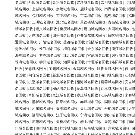
名回收
|
丹阳域名回收
|
金坛域名回收
|
梁溪域名回收
|
崇川域名回收
|
邗江
域名回收
|
上城域名回收
|
余姚域名回收
|
鹿城域名回收
|
南湖域名回收
|
德
域名回收
|
包河域名回收
|
市中域名回收
|
市南域名回收
|
越秀域名回收
|
福
域名回收
|
三明域名回收
|
淮北域名回收
|
景德镇域名回收
|
青岛域名回收
|
靖域名回收
|
遵义域名回收
|
重庆域名回收
|
唐山域名回收
|
大同域名回收
|
名回收
|
大连域名回收
|
四平域名回收
|
齐齐哈尔域名回收
|
日喀则域名回收
通州域名回收
|
广陵域名回收
|
盐都域名回收
|
淮阴域名回收
|
赣榆域名回收
秀洲域名回收
|
长兴域名回收
|
柯桥域名回收
|
金东域名回收
|
衢江域名回收
海珠域名回收
|
罗湖域名回收
|
江北域名回收
|
宣武域名回收
|
闵行域名回收
珠海域名回收
|
柳州域名回收
|
湘潭域名回收
|
十堰域名回收
|
洛阳域名回收
回收
|
吴忠域名回收
|
宝鸡域名回收
|
金昌域名回收
|
吐鲁番域名回收
|
鞍山
名回收
|
句容域名回收
|
新北域名回收
|
惠山域名回收
|
海门域名回收
|
江都
名回收
|
拱墅域名回收
|
奉化域名回收
|
瓯海域名回收
|
嘉善域名回收
|
安吉
名回收
|
瑶海域名回收
|
槐荫域名回收
|
黄岛域名回收
|
荔湾域名回收
|
盐田
名回收
|
阜阳域名回收
|
九江域名回收
|
枣庄域名回收
|
汕头域名回收
|
来宾
域名回收
|
邯郸域名回收
|
阳泉域名回收
|
赤峰域名回收
|
固原域名回收
|
咸
域名回收
|
河东域名回收
|
秦淮域名回收
|
吴江域名回收
|
丹徒域名回收
|
天
域名回收
|
泗阳域名回收
|
江干域名回收
|
宁海域名回收
|
洞头域名回收
|
海
域名回收
|
庐阳域名回收
|
天桥域名回收
|
崂山域名回收
|
天河域名回收
|
南
州域名回收
|
漳州域名回收
|
蚌埠域名回收
|
新余域名回收
|
东营域名回收
|