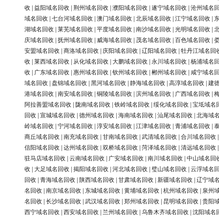
收
|
益阳域名回收
|
荆州域名回收
|
濮阳域名回收
|
遂宁域名回收
|
沧州域名
域名回收
|
七台河域名回收
|
澳门域名回收
|
北辰域名回收
|
江宁域名回收
|
湖域名回收
|
莱芜域名回收
|
平度域名回收
|
南沙域名回收
|
光明域名回收
|
庆域名回收
|
抚州域名回收
|
威海域名回收
|
茂名域名回收
|
百色域名回收
|
安盟域名回收
|
商洛域名回收
|
庆阳域名回收
|
辽阳域名回收
|
牡丹江域名回
收
|
莱西域名回收
|
从化域名回收
|
大鹏域名回收
|
永川域名回收
|
杨浦域名
收
|
广东域名回收
|
惠州域名回收
|
钦州域名回收
|
郴州域名回收
|
咸宁域名
域名回收
|
盘锦域名回收
|
黑河域名回收
|
静海域名回收
|
高淳域名回收
|
建
港域名回收
|
南安域名回收
|
铜陵域名回收
|
滨州域名回收
|
广西域名回收
|
阿拉善盟域名回收
|
陇南域名回收
|
铁岭域名回收
|
绥化域名回收
|
宝坻域名
回收
|
宣城域名回收
|
德州域名回收
|
海南域名回收
|
汕尾域名回收
|
北海域
岭域名回收
|
宁河域名回收
|
淳安域名回收
|
江津域名回收
|
青浦域名回收
|
商丘域名回收
|
南充域名回收
|
甘南域名回收
|
武清域名回收
|
合川域名回收
信阳域名回收
|
达州域名回收
|
双桥域名回收
|
菏泽域名回收
|
清远域名回收
驻马店域名回收
|
云南域名回收
|
广安域名回收
|
南川域名回收
|
中山域名回
收
|
大足域名回收
|
揭阳域名回收
|
河北域名回收
|
璧山域名回收
|
云浮域名
回收
|
青海域名回收
|
陕西域名回收
|
甘肃域名回收
|
新疆域名回收
|
辽宁域
名回收
|
南京域名回收
|
东城域名回收
|
黄埔域名回收
|
杭州域名回收
|
泉州
名回收
|
长沙域名回收
|
武汉域名回收
|
郑州域名回收
|
昆明域名回收
|
贵阳
西宁域名回收
|
西安域名回收
|
兰州域名回收
|
乌鲁木齐域名回收
|
沈阳域名