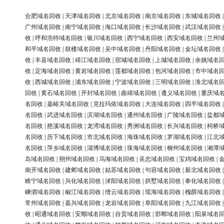
合肥域名回收
|
天津域名回收
|
北京域名回收
|
南京域名回收
|
东城域名回收
广州域名回收
|
南宁域名回收
|
海口域名回收
|
长沙域名回收
|
武汉域名回收
收
|
呼和浩特域名回收
|
银川域名回收
|
西宁域名回收
|
西安域名回收
|
兰州
和平域名回收
|
鼓楼域名回收
|
吴中域名回收
|
丹阳域名回收
|
金坛域名回收
收
|
丰县域名回收
|
靖江域名回收
|
宿城域名回收
|
上城域名回收
|
余姚域名
收
|
定海域名回收
|
黄岩域名回收
|
莲都域名回收
|
包河域名回收
|
市中域名
收
|
西城域名回收
|
浦东域名回收
|
宁波域名回收
|
三明域名回收
|
淮北域名
回收
|
黄石域名回收
|
开封域名回收
|
曲靖域名回收
|
遵义域名回收
|
重庆域
名回收
|
嘉峪关域名回收
|
克拉玛依域名回收
|
大连域名回收
|
四平域名回收
名回收
|
武进域名回收
|
滨湖域名回收
|
通州域名回收
|
广陵域名回收
|
盐都
名回收
|
慈溪域名回收
|
龙湾域名回收
|
秀洲域名回收
|
长兴域名回收
|
柯桥
名回收
|
历下域名回收
|
市北域名回收
|
海珠域名回收
|
罗湖域名回收
|
江北
名回收
|
萍乡域名回收
|
淄博域名回收
|
珠海域名回收
|
柳州域名回收
|
湘潭
岛域名回收
|
朔州域名回收
|
乌海域名回收
|
吴忠域名回收
|
宝鸡域名回收
|
南开域名回收
|
建邺域名回收
|
姑苏域名回收
|
句容域名回收
|
新北域名回收
睢宁域名回收
|
兴化域名回收
|
沭阳域名回收
|
拱墅域名回收
|
奉化域名回收
嵊泗域名回收
|
椒江域名回收
|
缙云域名回收
|
瑶海域名回收
|
槐荫域名回收
常州域名回收
|
嘉兴域名回收
|
龙岩域名回收
|
阜阳域名回收
|
九江域名回收
收
|
昭通域名回收
|
安顺域名回收
|
自贡域名回收
|
邯郸域名回收
|
阳泉域名