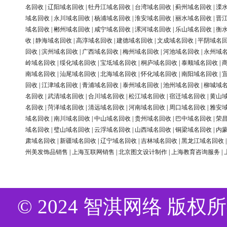
名回收
|
辽阳域名回收
|
牡丹江域名回收
|
台湾域名回收
|
蓟州域名回收
|
溧
域名回收
|
永川域名回收
|
杨浦域名回收
|
淮安域名回收
|
丽水域名回收
|
晋
域名回收
|
郴州域名回收
|
咸宁域名回收
|
漯河域名回收
|
乐山域名回收
|
衡
收
|
静海域名回收
|
高淳域名回收
|
建德域名回收
|
文成域名回收
|
平阴域名
回收
|
滨州域名回收
|
广西域名回收
|
梅州域名回收
|
河池域名回收
|
永州域
岭域名回收
|
绥化域名回收
|
宝坻域名回收
|
桐庐域名回收
|
泰顺域名回收
|
南域名回收
|
汕尾域名回收
|
北海域名回收
|
怀化域名回收
|
南阳域名回收
|
回收
|
江津域名回收
|
青浦域名回收
|
泰州域名回收
|
池州域名回收
|
柳城域
名回收
|
武清域名回收
|
合川域名回收
|
松江域名回收
|
宿迁域名回收
|
黄山
名回收
|
菏泽域名回收
|
清远域名回收
|
河南域名回收
|
周口域名回收
|
雅安
域名回收
|
南川域名回收
|
中山域名回收
|
贵州域名回收
|
巴中域名回收
|
荣
域名回收
|
璧山域名回收
|
云浮域名回收
|
山西域名回收
|
铜梁域名回收
|
内
肃域名回收
|
新疆域名回收
|
辽宁域名回收
|
吉林域名回收
|
黑龙江域名回收
州美发饰品销售
|
上海互联网销售
|
北京图文设计制作
|
上海教育咨询服务
|
© 2024 智淇网络 版权所有 Al