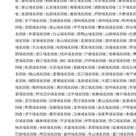
收
|
通化域名回收
|
鹤岗域名回收
|
林芝域名回收
|
河东域名回收
|
秦淮域名
收
|
灌云域名回收
|
云龙域名回收
|
海陵域名回收
|
泗阳域名回收
|
江干域名
收
|
龙游域名回收
|
仙居域名回收
|
遂昌域名回收
|
庐阳域名回收
|
天桥域名
回收
|
长宁域名回收
|
无锡域名回收
|
湖州域名回收
|
漳州域名回收
|
蚌埠域
回收
|
安阳域名回收
|
保山域名回收
|
毕节域名回收
|
攀枝花域名回收
|
邢台
名回收
|
本溪域名回收
|
白山域名回收
|
双鸭山域名回收
|
山南域名回收
|
红
域名回收
|
东海域名回收
|
泉山域名回收
|
高港域名回收
|
泗洪域名回收
|
西
域名回收
|
天台域名回收
|
松阳域名回收
|
肥东域名回收
|
历城域名回收
|
李
阴域名回收
|
浙江域名回收
|
绍兴域名回收
|
宁德域名回收
|
淮南域名回收
|
壁域名回收
|
丽江域名回收
|
铜仁域名回收
|
泸州域名回收
|
保定域名回收
|
回收
|
松原域名回收
|
大庆域名回收
|
那曲域名回收
|
东丽域名回收
|
雨花台
名回收
|
铜山域名回收
|
姜堰域名回收
|
滨江域名回收
|
乐清域名回收
|
海宁
名回收
|
城阳域名回收
|
黄埔域名回收
|
龙岗域名回收
|
大渡口域名回收
|
朝
域名回收
|
赣州域名回收
|
潍坊域名回收
|
湛江域名回收
|
贺州域名回收
|
常
梁域名回收
|
呼伦贝尔域名回收
|
汉中域名回收
|
张掖域名回收
|
喀什域名回
回收
|
宜兴域名回收
|
滨海域名回收
|
贾汪域名回收
|
萧山域名回收
|
龙港域
回收
|
即墨域名回收
|
花都域名回收
|
龙华域名回收
|
渝北域名回收
|
卢湾域
回收
|
济宁域名回收
|
肇庆域名回收
|
玉林域名回收
|
张家界域名回收
|
孝感
尔域名回收
|
榆林域名回收
|
平凉域名回收
|
伊犁域名回收
|
营口域名回收
|
响水域名回收
|
余杭域名回收
|
永嘉域名回收
|
东阳域名回收
|
临海域名回收
巴南域名回收
|
闸北域名回收
|
扬州域名回收
|
舟山域名回收
|
厦门域名回收