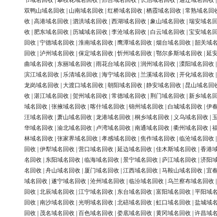
节域名回收
|
攀枝花域名回收
|
邢台域名回收
|
长治域名回收
|
通辽域名回收
双鸭山域名回收
|
山南域名回收
|
红桥域名回收
|
栖霞域名回收
|
常熟域名回
收
|
高港域名回收
|
泗洪域名回收
|
西湖域名回收
|
象山域名回收
|
瑞安域名
收
|
肥东域名回收
|
历城域名回收
|
李沧域名回收
|
白云域名回收
|
宝安域名
回收
|
宁德域名回收
|
淮南域名回收
|
鹰潭域名回收
|
烟台域名回收
|
韶关域
回收
|
泸州域名回收
|
保定域名回收
|
忻州域名回收
|
鄂尔多斯域名回收
|
延
曲域名回收
|
东丽域名回收
|
雨花台域名回收
|
润州域名回收
|
溧阳域名回收
滨江域名回收
|
乐清域名回收
|
海宁域名回收
|
兰溪域名回收
|
开化域名回收
龙岗域名回收
|
大渡口域名回收
|
朝阳域名回收
|
静安域名回收
|
昆山域名回
收
|
湛江域名回收
|
贺州域名回收
|
常德域名回收
|
荆门域名回收
|
新乡域名
域名回收
|
张掖域名回收
|
喀什域名回收
|
锦州域名回收
|
白城域名回收
|
伊
汪域名回收
|
萧山域名回收
|
龙港域名回收
|
桐乡域名回收
|
义乌域名回收
|
华域名回收
|
渝北域名回收
|
卢湾域名回收
|
南通域名回收
|
衢州域名回收
|
林域名回收
|
张家界域名回收
|
孝感域名回收
|
焦作域名回收
|
临沧域名回收
回收
|
伊犁域名回收
|
营口域名回收
|
延边域名回收
|
佳木斯域名回收
|
香港
名回收
|
东阳域名回收
|
临海域名回收
|
景宁域名回收
|
庐江域名回收
|
济阳
名回收
|
舟山域名回收
|
厦门域名回收
|
江西域名回收
|
马鞍山域名回收
|
宜
域名回收
|
遂宁域名回收
|
沧州域名回收
|
临汾域名回收
|
乌兰察布域名回收
回收
|
北辰域名回收
|
江宁域名回收
|
东台域名回收
|
富阳域名回收
|
平阳域
回收
|
南沙域名回收
|
光明域名回收
|
北碚域名回收
|
虹口域名回收
|
盐城域
回收
|
茂名域名回收
|
百色域名回收
|
娄底域名回收
|
黄冈域名回收
|
许昌域