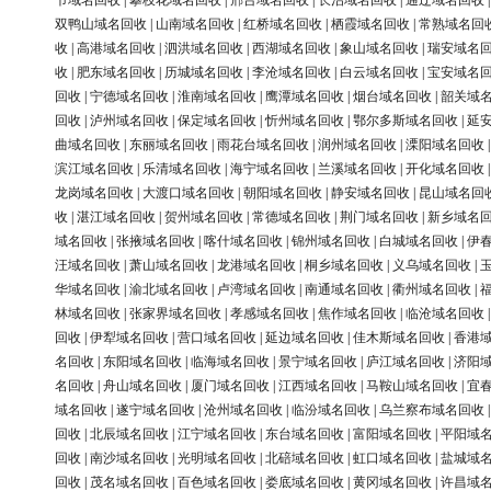
节域名回收
|
攀枝花域名回收
|
邢台域名回收
|
长治域名回收
|
通辽域名回收
双鸭山域名回收
|
山南域名回收
|
红桥域名回收
|
栖霞域名回收
|
常熟域名回
收
|
高港域名回收
|
泗洪域名回收
|
西湖域名回收
|
象山域名回收
|
瑞安域名
收
|
肥东域名回收
|
历城域名回收
|
李沧域名回收
|
白云域名回收
|
宝安域名
回收
|
宁德域名回收
|
淮南域名回收
|
鹰潭域名回收
|
烟台域名回收
|
韶关域
回收
|
泸州域名回收
|
保定域名回收
|
忻州域名回收
|
鄂尔多斯域名回收
|
延
曲域名回收
|
东丽域名回收
|
雨花台域名回收
|
润州域名回收
|
溧阳域名回收
滨江域名回收
|
乐清域名回收
|
海宁域名回收
|
兰溪域名回收
|
开化域名回收
龙岗域名回收
|
大渡口域名回收
|
朝阳域名回收
|
静安域名回收
|
昆山域名回
收
|
湛江域名回收
|
贺州域名回收
|
常德域名回收
|
荆门域名回收
|
新乡域名
域名回收
|
张掖域名回收
|
喀什域名回收
|
锦州域名回收
|
白城域名回收
|
伊
汪域名回收
|
萧山域名回收
|
龙港域名回收
|
桐乡域名回收
|
义乌域名回收
|
华域名回收
|
渝北域名回收
|
卢湾域名回收
|
南通域名回收
|
衢州域名回收
|
林域名回收
|
张家界域名回收
|
孝感域名回收
|
焦作域名回收
|
临沧域名回收
回收
|
伊犁域名回收
|
营口域名回收
|
延边域名回收
|
佳木斯域名回收
|
香港
名回收
|
东阳域名回收
|
临海域名回收
|
景宁域名回收
|
庐江域名回收
|
济阳
名回收
|
舟山域名回收
|
厦门域名回收
|
江西域名回收
|
马鞍山域名回收
|
宜
域名回收
|
遂宁域名回收
|
沧州域名回收
|
临汾域名回收
|
乌兰察布域名回收
回收
|
北辰域名回收
|
江宁域名回收
|
东台域名回收
|
富阳域名回收
|
平阳域
回收
|
南沙域名回收
|
光明域名回收
|
北碚域名回收
|
虹口域名回收
|
盐城域
回收
|
茂名域名回收
|
百色域名回收
|
娄底域名回收
|
黄冈域名回收
|
许昌域