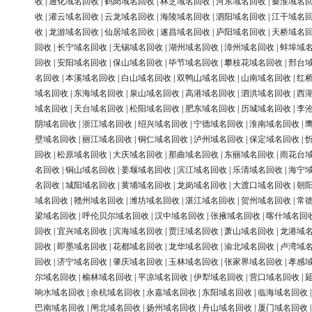
收
|
通化域名回收
|
鹤岗域名回收
|
林芝域名回收
|
河东域名回收
|
秦淮域名
收
|
灌云域名回收
|
云龙域名回收
|
海陵域名回收
|
泗阳域名回收
|
江干域名
收
|
龙游域名回收
|
仙居域名回收
|
遂昌域名回收
|
庐阳域名回收
|
天桥域名
回收
|
长宁域名回收
|
无锡域名回收
|
湖州域名回收
|
漳州域名回收
|
蚌埠域
回收
|
安阳域名回收
|
保山域名回收
|
毕节域名回收
|
攀枝花域名回收
|
邢台
名回收
|
本溪域名回收
|
白山域名回收
|
双鸭山域名回收
|
山南域名回收
|
红
域名回收
|
东海域名回收
|
泉山域名回收
|
高港域名回收
|
泗洪域名回收
|
西
域名回收
|
天台域名回收
|
松阳域名回收
|
肥东域名回收
|
历城域名回收
|
李
阴域名回收
|
浙江域名回收
|
绍兴域名回收
|
宁德域名回收
|
淮南域名回收
|
壁域名回收
|
丽江域名回收
|
铜仁域名回收
|
泸州域名回收
|
保定域名回收
|
回收
|
松原域名回收
|
大庆域名回收
|
那曲域名回收
|
东丽域名回收
|
雨花台
名回收
|
铜山域名回收
|
姜堰域名回收
|
滨江域名回收
|
乐清域名回收
|
海宁
名回收
|
城阳域名回收
|
黄埔域名回收
|
龙岗域名回收
|
大渡口域名回收
|
朝
域名回收
|
赣州域名回收
|
潍坊域名回收
|
湛江域名回收
|
贺州域名回收
|
常
梁域名回收
|
呼伦贝尔域名回收
|
汉中域名回收
|
张掖域名回收
|
喀什域名回
回收
|
宜兴域名回收
|
滨海域名回收
|
贾汪域名回收
|
萧山域名回收
|
龙港域
回收
|
即墨域名回收
|
花都域名回收
|
龙华域名回收
|
渝北域名回收
|
卢湾域
回收
|
济宁域名回收
|
肇庆域名回收
|
玉林域名回收
|
张家界域名回收
|
孝感
尔域名回收
|
榆林域名回收
|
平凉域名回收
|
伊犁域名回收
|
营口域名回收
|
响水域名回收
|
余杭域名回收
|
永嘉域名回收
|
东阳域名回收
|
临海域名回收
巴南域名回收
|
闸北域名回收
|
扬州域名回收
|
舟山域名回收
|
厦门域名回收