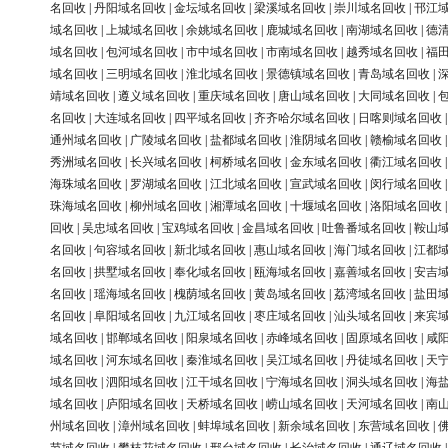
名回收
|
丹阳域名回收
|
金坛域名回收
|
梁溪域名回收
|
崇川域名回收
|
邗江
域名回收
|
上城域名回收
|
余姚域名回收
|
鹿城域名回收
|
南湖域名回收
|
德
域名回收
|
包河域名回收
|
市中域名回收
|
市南域名回收
|
越秀域名回收
|
福
域名回收
|
三明域名回收
|
淮北域名回收
|
景德镇域名回收
|
青岛域名回收
|
靖域名回收
|
遵义域名回收
|
重庆域名回收
|
唐山域名回收
|
大同域名回收
|
名回收
|
大连域名回收
|
四平域名回收
|
齐齐哈尔域名回收
|
日喀则域名回收
通州域名回收
|
广陵域名回收
|
盐都域名回收
|
淮阴域名回收
|
赣榆域名回收
秀洲域名回收
|
长兴域名回收
|
柯桥域名回收
|
金东域名回收
|
衢江域名回收
海珠域名回收
|
罗湖域名回收
|
江北域名回收
|
宣武域名回收
|
闵行域名回收
珠海域名回收
|
柳州域名回收
|
湘潭域名回收
|
十堰域名回收
|
洛阳域名回收
回收
|
吴忠域名回收
|
宝鸡域名回收
|
金昌域名回收
|
吐鲁番域名回收
|
鞍山
名回收
|
句容域名回收
|
新北域名回收
|
惠山域名回收
|
海门域名回收
|
江都
名回收
|
拱墅域名回收
|
奉化域名回收
|
瓯海域名回收
|
嘉善域名回收
|
安吉
名回收
|
瑶海域名回收
|
槐荫域名回收
|
黄岛域名回收
|
荔湾域名回收
|
盐田
名回收
|
阜阳域名回收
|
九江域名回收
|
枣庄域名回收
|
汕头域名回收
|
来宾
域名回收
|
邯郸域名回收
|
阳泉域名回收
|
赤峰域名回收
|
固原域名回收
|
咸
域名回收
|
河东域名回收
|
秦淮域名回收
|
吴江域名回收
|
丹徒域名回收
|
天
域名回收
|
泗阳域名回收
|
江干域名回收
|
宁海域名回收
|
洞头域名回收
|
海
域名回收
|
庐阳域名回收
|
天桥域名回收
|
崂山域名回收
|
天河域名回收
|
南
州域名回收
|
漳州域名回收
|
蚌埠域名回收
|
新余域名回收
|
东营域名回收
|