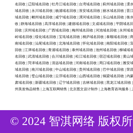
名回收
|
辽阳域名回收
|
牡丹江域名回收
|
台湾域名回收
|
蓟州域名回收
|
溧
域名回收
|
永川域名回收
|
杨浦域名回收
|
淮安域名回收
|
丽水域名回收
|
晋
域名回收
|
郴州域名回收
|
咸宁域名回收
|
漯河域名回收
|
乐山域名回收
|
衡
收
|
静海域名回收
|
高淳域名回收
|
建德域名回收
|
文成域名回收
|
平阴域名
回收
|
滨州域名回收
|
广西域名回收
|
梅州域名回收
|
河池域名回收
|
永州域
岭域名回收
|
绥化域名回收
|
宝坻域名回收
|
桐庐域名回收
|
泰顺域名回收
|
南域名回收
|
汕尾域名回收
|
北海域名回收
|
怀化域名回收
|
南阳域名回收
|
回收
|
江津域名回收
|
青浦域名回收
|
泰州域名回收
|
池州域名回收
|
柳城域
名回收
|
武清域名回收
|
合川域名回收
|
松江域名回收
|
宿迁域名回收
|
黄山
名回收
|
菏泽域名回收
|
清远域名回收
|
河南域名回收
|
周口域名回收
|
雅安
域名回收
|
南川域名回收
|
中山域名回收
|
贵州域名回收
|
巴中域名回收
|
荣
域名回收
|
璧山域名回收
|
云浮域名回收
|
山西域名回收
|
铜梁域名回收
|
内
肃域名回收
|
新疆域名回收
|
辽宁域名回收
|
吉林域名回收
|
黑龙江域名回收
州美发饰品销售
|
上海互联网销售
|
北京图文设计制作
|
上海教育咨询服务
|
© 2024 智淇网络 版权所有 Al