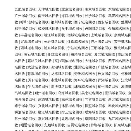
合肥域名回收
|
天津域名回收
|
北京域名回收
|
南京域名回收
|
东城域名回收
广州域名回收
|
南宁域名回收
|
海口域名回收
|
长沙域名回收
|
武汉域名回收
收
|
呼和浩特域名回收
|
银川域名回收
|
西宁域名回收
|
西安域名回收
|
兰州
和平域名回收
|
鼓楼域名回收
|
吴中域名回收
|
丹阳域名回收
|
金坛域名回收
收
|
丰县域名回收
|
靖江域名回收
|
宿城域名回收
|
上城域名回收
|
余姚域名
收
|
定海域名回收
|
黄岩域名回收
|
莲都域名回收
|
包河域名回收
|
市中域名
收
|
西城域名回收
|
浦东域名回收
|
宁波域名回收
|
三明域名回收
|
淮北域名
回收
|
黄石域名回收
|
开封域名回收
|
曲靖域名回收
|
遵义域名回收
|
重庆域
名回收
|
嘉峪关域名回收
|
克拉玛依域名回收
|
大连域名回收
|
四平域名回收
名回收
|
武进域名回收
|
滨湖域名回收
|
通州域名回收
|
广陵域名回收
|
盐都
名回收
|
慈溪域名回收
|
龙湾域名回收
|
秀洲域名回收
|
长兴域名回收
|
柯桥
名回收
|
历下域名回收
|
市北域名回收
|
海珠域名回收
|
罗湖域名回收
|
江北
名回收
|
萍乡域名回收
|
淄博域名回收
|
珠海域名回收
|
柳州域名回收
|
湘潭
岛域名回收
|
朔州域名回收
|
乌海域名回收
|
吴忠域名回收
|
宝鸡域名回收
|
南开域名回收
|
建邺域名回收
|
姑苏域名回收
|
句容域名回收
|
新北域名回收
睢宁域名回收
|
兴化域名回收
|
沭阳域名回收
|
拱墅域名回收
|
奉化域名回收
嵊泗域名回收
|
椒江域名回收
|
缙云域名回收
|
瑶海域名回收
|
槐荫域名回收
常州域名回收
|
嘉兴域名回收
|
龙岩域名回收
|
阜阳域名回收
|
九江域名回收
收
|
昭通域名回收
|
安顺域名回收
|
自贡域名回收
|
邯郸域名回收
|
阳泉域名