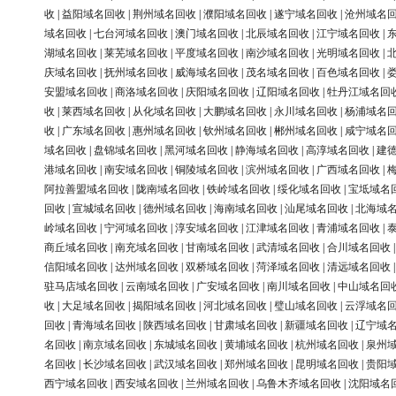
收
|
益阳域名回收
|
荆州域名回收
|
濮阳域名回收
|
遂宁域名回收
|
沧州域名
域名回收
|
七台河域名回收
|
澳门域名回收
|
北辰域名回收
|
江宁域名回收
|
湖域名回收
|
莱芜域名回收
|
平度域名回收
|
南沙域名回收
|
光明域名回收
|
庆域名回收
|
抚州域名回收
|
威海域名回收
|
茂名域名回收
|
百色域名回收
|
安盟域名回收
|
商洛域名回收
|
庆阳域名回收
|
辽阳域名回收
|
牡丹江域名回
收
|
莱西域名回收
|
从化域名回收
|
大鹏域名回收
|
永川域名回收
|
杨浦域名
收
|
广东域名回收
|
惠州域名回收
|
钦州域名回收
|
郴州域名回收
|
咸宁域名
域名回收
|
盘锦域名回收
|
黑河域名回收
|
静海域名回收
|
高淳域名回收
|
建
港域名回收
|
南安域名回收
|
铜陵域名回收
|
滨州域名回收
|
广西域名回收
|
阿拉善盟域名回收
|
陇南域名回收
|
铁岭域名回收
|
绥化域名回收
|
宝坻域名
回收
|
宣城域名回收
|
德州域名回收
|
海南域名回收
|
汕尾域名回收
|
北海域
岭域名回收
|
宁河域名回收
|
淳安域名回收
|
江津域名回收
|
青浦域名回收
|
商丘域名回收
|
南充域名回收
|
甘南域名回收
|
武清域名回收
|
合川域名回收
信阳域名回收
|
达州域名回收
|
双桥域名回收
|
菏泽域名回收
|
清远域名回收
驻马店域名回收
|
云南域名回收
|
广安域名回收
|
南川域名回收
|
中山域名回
收
|
大足域名回收
|
揭阳域名回收
|
河北域名回收
|
璧山域名回收
|
云浮域名
回收
|
青海域名回收
|
陕西域名回收
|
甘肃域名回收
|
新疆域名回收
|
辽宁域
名回收
|
南京域名回收
|
东城域名回收
|
黄埔域名回收
|
杭州域名回收
|
泉州
名回收
|
长沙域名回收
|
武汉域名回收
|
郑州域名回收
|
昆明域名回收
|
贵阳
西宁域名回收
|
西安域名回收
|
兰州域名回收
|
乌鲁木齐域名回收
|
沈阳域名