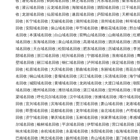
收
|
通化域名回收
|
鹤岗域名回收
|
林芝域名回收
|
河东域名回收
|
秦淮域名
收
|
灌云域名回收
|
云龙域名回收
|
海陵域名回收
|
泗阳域名回收
|
江干域名
收
|
龙游域名回收
|
仙居域名回收
|
遂昌域名回收
|
庐阳域名回收
|
天桥域名
回收
|
长宁域名回收
|
无锡域名回收
|
湖州域名回收
|
漳州域名回收
|
蚌埠域
回收
|
安阳域名回收
|
保山域名回收
|
毕节域名回收
|
攀枝花域名回收
|
邢台
名回收
|
本溪域名回收
|
白山域名回收
|
双鸭山域名回收
|
山南域名回收
|
红
域名回收
|
东海域名回收
|
泉山域名回收
|
高港域名回收
|
泗洪域名回收
|
西
域名回收
|
天台域名回收
|
松阳域名回收
|
肥东域名回收
|
历城域名回收
|
李
阴域名回收
|
浙江域名回收
|
绍兴域名回收
|
宁德域名回收
|
淮南域名回收
|
壁域名回收
|
丽江域名回收
|
铜仁域名回收
|
泸州域名回收
|
保定域名回收
|
回收
|
松原域名回收
|
大庆域名回收
|
那曲域名回收
|
东丽域名回收
|
雨花台
名回收
|
铜山域名回收
|
姜堰域名回收
|
滨江域名回收
|
乐清域名回收
|
海宁
名回收
|
城阳域名回收
|
黄埔域名回收
|
龙岗域名回收
|
大渡口域名回收
|
朝
域名回收
|
赣州域名回收
|
潍坊域名回收
|
湛江域名回收
|
贺州域名回收
|
常
梁域名回收
|
呼伦贝尔域名回收
|
汉中域名回收
|
张掖域名回收
|
喀什域名回
回收
|
宜兴域名回收
|
滨海域名回收
|
贾汪域名回收
|
萧山域名回收
|
龙港域
回收
|
即墨域名回收
|
花都域名回收
|
龙华域名回收
|
渝北域名回收
|
卢湾域
回收
|
济宁域名回收
|
肇庆域名回收
|
玉林域名回收
|
张家界域名回收
|
孝感
尔域名回收
|
榆林域名回收
|
平凉域名回收
|
伊犁域名回收
|
营口域名回收
|
响水域名回收
|
余杭域名回收
|
永嘉域名回收
|
东阳域名回收
|
临海域名回收
巴南域名回收
|
闸北域名回收
|
扬州域名回收
|
舟山域名回收
|
厦门域名回收