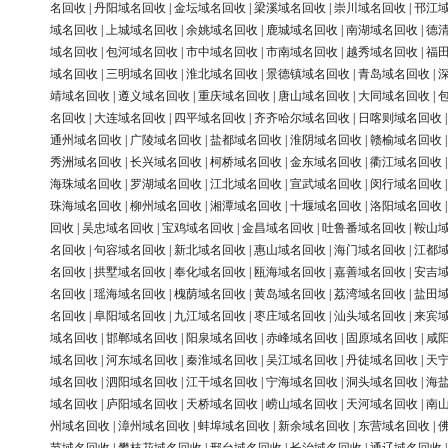
名回收
|
丹阳域名回收
|
金坛域名回收
|
梁溪域名回收
|
崇川域名回收
|
邗江
域名回收
|
上城域名回收
|
余姚域名回收
|
鹿城域名回收
|
南湖域名回收
|
德
域名回收
|
包河域名回收
|
市中域名回收
|
市南域名回收
|
越秀域名回收
|
福
域名回收
|
三明域名回收
|
淮北域名回收
|
景德镇域名回收
|
青岛域名回收
|
靖域名回收
|
遵义域名回收
|
重庆域名回收
|
唐山域名回收
|
大同域名回收
|
名回收
|
大连域名回收
|
四平域名回收
|
齐齐哈尔域名回收
|
日喀则域名回收
通州域名回收
|
广陵域名回收
|
盐都域名回收
|
淮阴域名回收
|
赣榆域名回收
秀洲域名回收
|
长兴域名回收
|
柯桥域名回收
|
金东域名回收
|
衢江域名回收
海珠域名回收
|
罗湖域名回收
|
江北域名回收
|
宣武域名回收
|
闵行域名回收
珠海域名回收
|
柳州域名回收
|
湘潭域名回收
|
十堰域名回收
|
洛阳域名回收
回收
|
吴忠域名回收
|
宝鸡域名回收
|
金昌域名回收
|
吐鲁番域名回收
|
鞍山
名回收
|
句容域名回收
|
新北域名回收
|
惠山域名回收
|
海门域名回收
|
江都
名回收
|
拱墅域名回收
|
奉化域名回收
|
瓯海域名回收
|
嘉善域名回收
|
安吉
名回收
|
瑶海域名回收
|
槐荫域名回收
|
黄岛域名回收
|
荔湾域名回收
|
盐田
名回收
|
阜阳域名回收
|
九江域名回收
|
枣庄域名回收
|
汕头域名回收
|
来宾
域名回收
|
邯郸域名回收
|
阳泉域名回收
|
赤峰域名回收
|
固原域名回收
|
咸
域名回收
|
河东域名回收
|
秦淮域名回收
|
吴江域名回收
|
丹徒域名回收
|
天
域名回收
|
泗阳域名回收
|
江干域名回收
|
宁海域名回收
|
洞头域名回收
|
海
域名回收
|
庐阳域名回收
|
天桥域名回收
|
崂山域名回收
|
天河域名回收
|
南
州域名回收
|
漳州域名回收
|
蚌埠域名回收
|
新余域名回收
|
东营域名回收
|