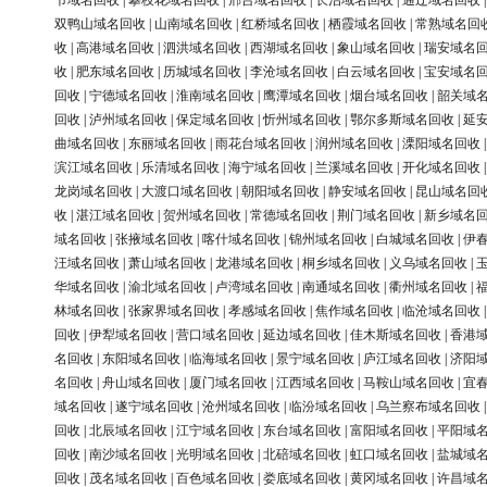
节域名回收
|
攀枝花域名回收
|
邢台域名回收
|
长治域名回收
|
通辽域名回收
双鸭山域名回收
|
山南域名回收
|
红桥域名回收
|
栖霞域名回收
|
常熟域名回
收
|
高港域名回收
|
泗洪域名回收
|
西湖域名回收
|
象山域名回收
|
瑞安域名
收
|
肥东域名回收
|
历城域名回收
|
李沧域名回收
|
白云域名回收
|
宝安域名
回收
|
宁德域名回收
|
淮南域名回收
|
鹰潭域名回收
|
烟台域名回收
|
韶关域
回收
|
泸州域名回收
|
保定域名回收
|
忻州域名回收
|
鄂尔多斯域名回收
|
延
曲域名回收
|
东丽域名回收
|
雨花台域名回收
|
润州域名回收
|
溧阳域名回收
滨江域名回收
|
乐清域名回收
|
海宁域名回收
|
兰溪域名回收
|
开化域名回收
龙岗域名回收
|
大渡口域名回收
|
朝阳域名回收
|
静安域名回收
|
昆山域名回
收
|
湛江域名回收
|
贺州域名回收
|
常德域名回收
|
荆门域名回收
|
新乡域名
域名回收
|
张掖域名回收
|
喀什域名回收
|
锦州域名回收
|
白城域名回收
|
伊
汪域名回收
|
萧山域名回收
|
龙港域名回收
|
桐乡域名回收
|
义乌域名回收
|
华域名回收
|
渝北域名回收
|
卢湾域名回收
|
南通域名回收
|
衢州域名回收
|
林域名回收
|
张家界域名回收
|
孝感域名回收
|
焦作域名回收
|
临沧域名回收
回收
|
伊犁域名回收
|
营口域名回收
|
延边域名回收
|
佳木斯域名回收
|
香港
名回收
|
东阳域名回收
|
临海域名回收
|
景宁域名回收
|
庐江域名回收
|
济阳
名回收
|
舟山域名回收
|
厦门域名回收
|
江西域名回收
|
马鞍山域名回收
|
宜
域名回收
|
遂宁域名回收
|
沧州域名回收
|
临汾域名回收
|
乌兰察布域名回收
回收
|
北辰域名回收
|
江宁域名回收
|
东台域名回收
|
富阳域名回收
|
平阳域
回收
|
南沙域名回收
|
光明域名回收
|
北碚域名回收
|
虹口域名回收
|
盐城域
回收
|
茂名域名回收
|
百色域名回收
|
娄底域名回收
|
黄冈域名回收
|
许昌域