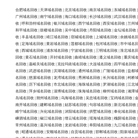
合肥域名回收
|
天津域名回收
|
北京域名回收
|
南京域名回收
|
东城域名回收
广州域名回收
|
南宁域名回收
|
海口域名回收
|
长沙域名回收
|
武汉域名回收
收
|
呼和浩特域名回收
|
银川域名回收
|
西宁域名回收
|
西安域名回收
|
兰州
和平域名回收
|
鼓楼域名回收
|
吴中域名回收
|
丹阳域名回收
|
金坛域名回收
收
|
丰县域名回收
|
靖江域名回收
|
宿城域名回收
|
上城域名回收
|
余姚域名
收
|
定海域名回收
|
黄岩域名回收
|
莲都域名回收
|
包河域名回收
|
市中域名
收
|
西城域名回收
|
浦东域名回收
|
宁波域名回收
|
三明域名回收
|
淮北域名
回收
|
黄石域名回收
|
开封域名回收
|
曲靖域名回收
|
遵义域名回收
|
重庆域
名回收
|
嘉峪关域名回收
|
克拉玛依域名回收
|
大连域名回收
|
四平域名回收
名回收
|
武进域名回收
|
滨湖域名回收
|
通州域名回收
|
广陵域名回收
|
盐都
名回收
|
慈溪域名回收
|
龙湾域名回收
|
秀洲域名回收
|
长兴域名回收
|
柯桥
名回收
|
历下域名回收
|
市北域名回收
|
海珠域名回收
|
罗湖域名回收
|
江北
名回收
|
萍乡域名回收
|
淄博域名回收
|
珠海域名回收
|
柳州域名回收
|
湘潭
岛域名回收
|
朔州域名回收
|
乌海域名回收
|
吴忠域名回收
|
宝鸡域名回收
|
南开域名回收
|
建邺域名回收
|
姑苏域名回收
|
句容域名回收
|
新北域名回收
睢宁域名回收
|
兴化域名回收
|
沭阳域名回收
|
拱墅域名回收
|
奉化域名回收
嵊泗域名回收
|
椒江域名回收
|
缙云域名回收
|
瑶海域名回收
|
槐荫域名回收
常州域名回收
|
嘉兴域名回收
|
龙岩域名回收
|
阜阳域名回收
|
九江域名回收
收
|
昭通域名回收
|
安顺域名回收
|
自贡域名回收
|
邯郸域名回收
|
阳泉域名