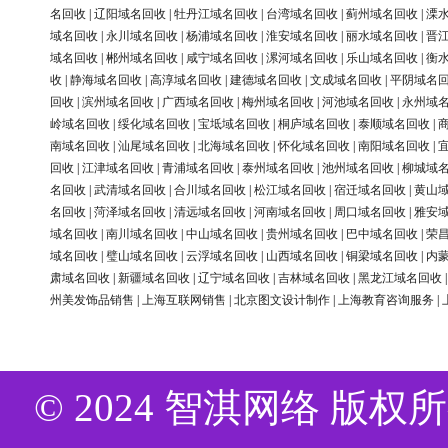
名回收
|
辽阳域名回收
|
牡丹江域名回收
|
台湾域名回收
|
蓟州域名回收
|
溧
域名回收
|
永川域名回收
|
杨浦域名回收
|
淮安域名回收
|
丽水域名回收
|
晋
域名回收
|
郴州域名回收
|
咸宁域名回收
|
漯河域名回收
|
乐山域名回收
|
衡
收
|
静海域名回收
|
高淳域名回收
|
建德域名回收
|
文成域名回收
|
平阴域名
回收
|
滨州域名回收
|
广西域名回收
|
梅州域名回收
|
河池域名回收
|
永州域
岭域名回收
|
绥化域名回收
|
宝坻域名回收
|
桐庐域名回收
|
泰顺域名回收
|
南域名回收
|
汕尾域名回收
|
北海域名回收
|
怀化域名回收
|
南阳域名回收
|
回收
|
江津域名回收
|
青浦域名回收
|
泰州域名回收
|
池州域名回收
|
柳城域
名回收
|
武清域名回收
|
合川域名回收
|
松江域名回收
|
宿迁域名回收
|
黄山
名回收
|
菏泽域名回收
|
清远域名回收
|
河南域名回收
|
周口域名回收
|
雅安
域名回收
|
南川域名回收
|
中山域名回收
|
贵州域名回收
|
巴中域名回收
|
荣
域名回收
|
璧山域名回收
|
云浮域名回收
|
山西域名回收
|
铜梁域名回收
|
内
肃域名回收
|
新疆域名回收
|
辽宁域名回收
|
吉林域名回收
|
黑龙江域名回收
州美发饰品销售
|
上海互联网销售
|
北京图文设计制作
|
上海教育咨询服务
|
© 2024 智淇网络 版权所有 Al