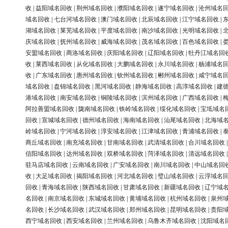
收
|
益阳域名回收
|
荆州域名回收
|
濮阳域名回收
|
遂宁域名回收
|
沧州域名
域名回收
|
七台河域名回收
|
澳门域名回收
|
北辰域名回收
|
江宁域名回收
|
湖域名回收
|
莱芜域名回收
|
平度域名回收
|
南沙域名回收
|
光明域名回收
|
庆域名回收
|
抚州域名回收
|
威海域名回收
|
茂名域名回收
|
百色域名回收
|
安盟域名回收
|
商洛域名回收
|
庆阳域名回收
|
辽阳域名回收
|
牡丹江域名回
收
|
莱西域名回收
|
从化域名回收
|
大鹏域名回收
|
永川域名回收
|
杨浦域名
收
|
广东域名回收
|
惠州域名回收
|
钦州域名回收
|
郴州域名回收
|
咸宁域名
域名回收
|
盘锦域名回收
|
黑河域名回收
|
静海域名回收
|
高淳域名回收
|
建
港域名回收
|
南安域名回收
|
铜陵域名回收
|
滨州域名回收
|
广西域名回收
|
阿拉善盟域名回收
|
陇南域名回收
|
铁岭域名回收
|
绥化域名回收
|
宝坻域名
回收
|
宣城域名回收
|
德州域名回收
|
海南域名回收
|
汕尾域名回收
|
北海域
岭域名回收
|
宁河域名回收
|
淳安域名回收
|
江津域名回收
|
青浦域名回收
|
商丘域名回收
|
南充域名回收
|
甘南域名回收
|
武清域名回收
|
合川域名回收
信阳域名回收
|
达州域名回收
|
双桥域名回收
|
菏泽域名回收
|
清远域名回收
驻马店域名回收
|
云南域名回收
|
广安域名回收
|
南川域名回收
|
中山域名回
收
|
大足域名回收
|
揭阳域名回收
|
河北域名回收
|
璧山域名回收
|
云浮域名
回收
|
青海域名回收
|
陕西域名回收
|
甘肃域名回收
|
新疆域名回收
|
辽宁域
名回收
|
南京域名回收
|
东城域名回收
|
黄埔域名回收
|
杭州域名回收
|
泉州
名回收
|
长沙域名回收
|
武汉域名回收
|
郑州域名回收
|
昆明域名回收
|
贵阳
西宁域名回收
|
西安域名回收
|
兰州域名回收
|
乌鲁木齐域名回收
|
沈阳域名