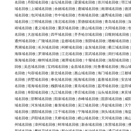
名回收
|
丹阳域名回收
|
金坛域名回收
|
梁溪域名回收
|
崇川域名回收
|
邗江
域名回收
|
上城域名回收
|
余姚域名回收
|
鹿城域名回收
|
南湖域名回收
|
德
域名回收
|
包河域名回收
|
市中域名回收
|
市南域名回收
|
越秀域名回收
|
福
域名回收
|
三明域名回收
|
淮北域名回收
|
景德镇域名回收
|
青岛域名回收
|
靖域名回收
|
遵义域名回收
|
重庆域名回收
|
唐山域名回收
|
大同域名回收
|
名回收
|
大连域名回收
|
四平域名回收
|
齐齐哈尔域名回收
|
日喀则域名回收
通州域名回收
|
广陵域名回收
|
盐都域名回收
|
淮阴域名回收
|
赣榆域名回收
秀洲域名回收
|
长兴域名回收
|
柯桥域名回收
|
金东域名回收
|
衢江域名回收
海珠域名回收
|
罗湖域名回收
|
江北域名回收
|
宣武域名回收
|
闵行域名回收
珠海域名回收
|
柳州域名回收
|
湘潭域名回收
|
十堰域名回收
|
洛阳域名回收
回收
|
吴忠域名回收
|
宝鸡域名回收
|
金昌域名回收
|
吐鲁番域名回收
|
鞍山
名回收
|
句容域名回收
|
新北域名回收
|
惠山域名回收
|
海门域名回收
|
江都
名回收
|
拱墅域名回收
|
奉化域名回收
|
瓯海域名回收
|
嘉善域名回收
|
安吉
名回收
|
瑶海域名回收
|
槐荫域名回收
|
黄岛域名回收
|
荔湾域名回收
|
盐田
名回收
|
阜阳域名回收
|
九江域名回收
|
枣庄域名回收
|
汕头域名回收
|
来宾
域名回收
|
邯郸域名回收
|
阳泉域名回收
|
赤峰域名回收
|
固原域名回收
|
咸
域名回收
|
河东域名回收
|
秦淮域名回收
|
吴江域名回收
|
丹徒域名回收
|
天
域名回收
|
泗阳域名回收
|
江干域名回收
|
宁海域名回收
|
洞头域名回收
|
海
域名回收
|
庐阳域名回收
|
天桥域名回收
|
崂山域名回收
|
天河域名回收
|
南
州域名回收
|
漳州域名回收
|
蚌埠域名回收
|
新余域名回收
|
东营域名回收
|