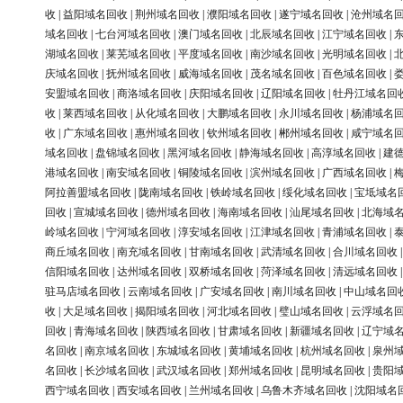
收
|
益阳域名回收
|
荆州域名回收
|
濮阳域名回收
|
遂宁域名回收
|
沧州域名
域名回收
|
七台河域名回收
|
澳门域名回收
|
北辰域名回收
|
江宁域名回收
|
湖域名回收
|
莱芜域名回收
|
平度域名回收
|
南沙域名回收
|
光明域名回收
|
庆域名回收
|
抚州域名回收
|
威海域名回收
|
茂名域名回收
|
百色域名回收
|
安盟域名回收
|
商洛域名回收
|
庆阳域名回收
|
辽阳域名回收
|
牡丹江域名回
收
|
莱西域名回收
|
从化域名回收
|
大鹏域名回收
|
永川域名回收
|
杨浦域名
收
|
广东域名回收
|
惠州域名回收
|
钦州域名回收
|
郴州域名回收
|
咸宁域名
域名回收
|
盘锦域名回收
|
黑河域名回收
|
静海域名回收
|
高淳域名回收
|
建
港域名回收
|
南安域名回收
|
铜陵域名回收
|
滨州域名回收
|
广西域名回收
|
阿拉善盟域名回收
|
陇南域名回收
|
铁岭域名回收
|
绥化域名回收
|
宝坻域名
回收
|
宣城域名回收
|
德州域名回收
|
海南域名回收
|
汕尾域名回收
|
北海域
岭域名回收
|
宁河域名回收
|
淳安域名回收
|
江津域名回收
|
青浦域名回收
|
商丘域名回收
|
南充域名回收
|
甘南域名回收
|
武清域名回收
|
合川域名回收
信阳域名回收
|
达州域名回收
|
双桥域名回收
|
菏泽域名回收
|
清远域名回收
驻马店域名回收
|
云南域名回收
|
广安域名回收
|
南川域名回收
|
中山域名回
收
|
大足域名回收
|
揭阳域名回收
|
河北域名回收
|
璧山域名回收
|
云浮域名
回收
|
青海域名回收
|
陕西域名回收
|
甘肃域名回收
|
新疆域名回收
|
辽宁域
名回收
|
南京域名回收
|
东城域名回收
|
黄埔域名回收
|
杭州域名回收
|
泉州
名回收
|
长沙域名回收
|
武汉域名回收
|
郑州域名回收
|
昆明域名回收
|
贵阳
西宁域名回收
|
西安域名回收
|
兰州域名回收
|
乌鲁木齐域名回收
|
沈阳域名