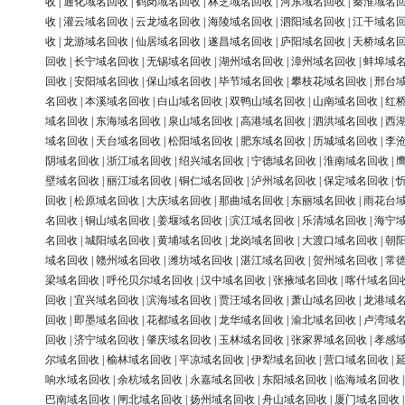
收
|
通化域名回收
|
鹤岗域名回收
|
林芝域名回收
|
河东域名回收
|
秦淮域名
收
|
灌云域名回收
|
云龙域名回收
|
海陵域名回收
|
泗阳域名回收
|
江干域名
收
|
龙游域名回收
|
仙居域名回收
|
遂昌域名回收
|
庐阳域名回收
|
天桥域名
回收
|
长宁域名回收
|
无锡域名回收
|
湖州域名回收
|
漳州域名回收
|
蚌埠域
回收
|
安阳域名回收
|
保山域名回收
|
毕节域名回收
|
攀枝花域名回收
|
邢台
名回收
|
本溪域名回收
|
白山域名回收
|
双鸭山域名回收
|
山南域名回收
|
红
域名回收
|
东海域名回收
|
泉山域名回收
|
高港域名回收
|
泗洪域名回收
|
西
域名回收
|
天台域名回收
|
松阳域名回收
|
肥东域名回收
|
历城域名回收
|
李
阴域名回收
|
浙江域名回收
|
绍兴域名回收
|
宁德域名回收
|
淮南域名回收
|
壁域名回收
|
丽江域名回收
|
铜仁域名回收
|
泸州域名回收
|
保定域名回收
|
回收
|
松原域名回收
|
大庆域名回收
|
那曲域名回收
|
东丽域名回收
|
雨花台
名回收
|
铜山域名回收
|
姜堰域名回收
|
滨江域名回收
|
乐清域名回收
|
海宁
名回收
|
城阳域名回收
|
黄埔域名回收
|
龙岗域名回收
|
大渡口域名回收
|
朝
域名回收
|
赣州域名回收
|
潍坊域名回收
|
湛江域名回收
|
贺州域名回收
|
常
梁域名回收
|
呼伦贝尔域名回收
|
汉中域名回收
|
张掖域名回收
|
喀什域名回
回收
|
宜兴域名回收
|
滨海域名回收
|
贾汪域名回收
|
萧山域名回收
|
龙港域
回收
|
即墨域名回收
|
花都域名回收
|
龙华域名回收
|
渝北域名回收
|
卢湾域
回收
|
济宁域名回收
|
肇庆域名回收
|
玉林域名回收
|
张家界域名回收
|
孝感
尔域名回收
|
榆林域名回收
|
平凉域名回收
|
伊犁域名回收
|
营口域名回收
|
响水域名回收
|
余杭域名回收
|
永嘉域名回收
|
东阳域名回收
|
临海域名回收
巴南域名回收
|
闸北域名回收
|
扬州域名回收
|
舟山域名回收
|
厦门域名回收