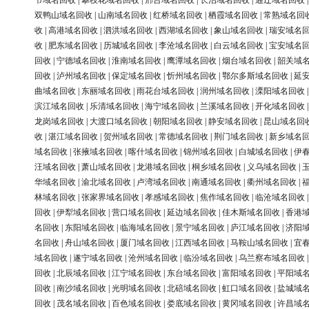
节域名回收
|
攀枝花域名回收
|
邢台域名回收
|
长治域名回收
|
通辽域名回收
双鸭山域名回收
|
山南域名回收
|
红桥域名回收
|
栖霞域名回收
|
常熟域名回
收
|
高港域名回收
|
泗洪域名回收
|
西湖域名回收
|
象山域名回收
|
瑞安域名
收
|
肥东域名回收
|
历城域名回收
|
李沧域名回收
|
白云域名回收
|
宝安域名
回收
|
宁德域名回收
|
淮南域名回收
|
鹰潭域名回收
|
烟台域名回收
|
韶关域
回收
|
泸州域名回收
|
保定域名回收
|
忻州域名回收
|
鄂尔多斯域名回收
|
延
曲域名回收
|
东丽域名回收
|
雨花台域名回收
|
润州域名回收
|
溧阳域名回收
滨江域名回收
|
乐清域名回收
|
海宁域名回收
|
兰溪域名回收
|
开化域名回收
龙岗域名回收
|
大渡口域名回收
|
朝阳域名回收
|
静安域名回收
|
昆山域名回
收
|
湛江域名回收
|
贺州域名回收
|
常德域名回收
|
荆门域名回收
|
新乡域名
域名回收
|
张掖域名回收
|
喀什域名回收
|
锦州域名回收
|
白城域名回收
|
伊
汪域名回收
|
萧山域名回收
|
龙港域名回收
|
桐乡域名回收
|
义乌域名回收
|
华域名回收
|
渝北域名回收
|
卢湾域名回收
|
南通域名回收
|
衢州域名回收
|
林域名回收
|
张家界域名回收
|
孝感域名回收
|
焦作域名回收
|
临沧域名回收
回收
|
伊犁域名回收
|
营口域名回收
|
延边域名回收
|
佳木斯域名回收
|
香港
名回收
|
东阳域名回收
|
临海域名回收
|
景宁域名回收
|
庐江域名回收
|
济阳
名回收
|
舟山域名回收
|
厦门域名回收
|
江西域名回收
|
马鞍山域名回收
|
宜
域名回收
|
遂宁域名回收
|
沧州域名回收
|
临汾域名回收
|
乌兰察布域名回收
回收
|
北辰域名回收
|
江宁域名回收
|
东台域名回收
|
富阳域名回收
|
平阳域
回收
|
南沙域名回收
|
光明域名回收
|
北碚域名回收
|
虹口域名回收
|
盐城域
回收
|
茂名域名回收
|
百色域名回收
|
娄底域名回收
|
黄冈域名回收
|
许昌域