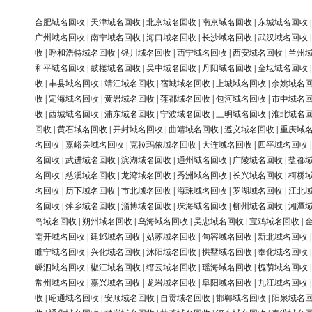
合肥域名回收
|
天津域名回收
|
北京域名回收
|
南京域名回收
|
东城域名回收
广州域名回收
|
南宁域名回收
|
海口域名回收
|
长沙域名回收
|
武汉域名回收
收
|
呼和浩特域名回收
|
银川域名回收
|
西宁域名回收
|
西安域名回收
|
兰州
和平域名回收
|
鼓楼域名回收
|
吴中域名回收
|
丹阳域名回收
|
金坛域名回收
收
|
丰县域名回收
|
靖江域名回收
|
宿城域名回收
|
上城域名回收
|
余姚域名
收
|
定海域名回收
|
黄岩域名回收
|
莲都域名回收
|
包河域名回收
|
市中域名
收
|
西城域名回收
|
浦东域名回收
|
宁波域名回收
|
三明域名回收
|
淮北域名
回收
|
黄石域名回收
|
开封域名回收
|
曲靖域名回收
|
遵义域名回收
|
重庆域
名回收
|
嘉峪关域名回收
|
克拉玛依域名回收
|
大连域名回收
|
四平域名回收
名回收
|
武进域名回收
|
滨湖域名回收
|
通州域名回收
|
广陵域名回收
|
盐都
名回收
|
慈溪域名回收
|
龙湾域名回收
|
秀洲域名回收
|
长兴域名回收
|
柯桥
名回收
|
历下域名回收
|
市北域名回收
|
海珠域名回收
|
罗湖域名回收
|
江北
名回收
|
萍乡域名回收
|
淄博域名回收
|
珠海域名回收
|
柳州域名回收
|
湘潭
岛域名回收
|
朔州域名回收
|
乌海域名回收
|
吴忠域名回收
|
宝鸡域名回收
|
南开域名回收
|
建邺域名回收
|
姑苏域名回收
|
句容域名回收
|
新北域名回收
睢宁域名回收
|
兴化域名回收
|
沭阳域名回收
|
拱墅域名回收
|
奉化域名回收
嵊泗域名回收
|
椒江域名回收
|
缙云域名回收
|
瑶海域名回收
|
槐荫域名回收
常州域名回收
|
嘉兴域名回收
|
龙岩域名回收
|
阜阳域名回收
|
九江域名回收
收
|
昭通域名回收
|
安顺域名回收
|
自贡域名回收
|
邯郸域名回收
|
阳泉域名