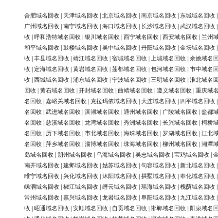
合肥域名回收
|
天津域名回收
|
北京域名回收
|
南京域名回收
|
东城域名回收
广州域名回收
|
南宁域名回收
|
海口域名回收
|
长沙域名回收
|
武汉域名回收
收
|
呼和浩特域名回收
|
银川域名回收
|
西宁域名回收
|
西安域名回收
|
兰州
和平域名回收
|
鼓楼域名回收
|
吴中域名回收
|
丹阳域名回收
|
金坛域名回收
收
|
丰县域名回收
|
靖江域名回收
|
宿城域名回收
|
上城域名回收
|
余姚域名
收
|
定海域名回收
|
黄岩域名回收
|
莲都域名回收
|
包河域名回收
|
市中域名
收
|
西城域名回收
|
浦东域名回收
|
宁波域名回收
|
三明域名回收
|
淮北域名
回收
|
黄石域名回收
|
开封域名回收
|
曲靖域名回收
|
遵义域名回收
|
重庆域
名回收
|
嘉峪关域名回收
|
克拉玛依域名回收
|
大连域名回收
|
四平域名回收
名回收
|
武进域名回收
|
滨湖域名回收
|
通州域名回收
|
广陵域名回收
|
盐都
名回收
|
慈溪域名回收
|
龙湾域名回收
|
秀洲域名回收
|
长兴域名回收
|
柯桥
名回收
|
历下域名回收
|
市北域名回收
|
海珠域名回收
|
罗湖域名回收
|
江北
名回收
|
萍乡域名回收
|
淄博域名回收
|
珠海域名回收
|
柳州域名回收
|
湘潭
岛域名回收
|
朔州域名回收
|
乌海域名回收
|
吴忠域名回收
|
宝鸡域名回收
|
南开域名回收
|
建邺域名回收
|
姑苏域名回收
|
句容域名回收
|
新北域名回收
睢宁域名回收
|
兴化域名回收
|
沭阳域名回收
|
拱墅域名回收
|
奉化域名回收
嵊泗域名回收
|
椒江域名回收
|
缙云域名回收
|
瑶海域名回收
|
槐荫域名回收
常州域名回收
|
嘉兴域名回收
|
龙岩域名回收
|
阜阳域名回收
|
九江域名回收
收
|
昭通域名回收
|
安顺域名回收
|
自贡域名回收
|
邯郸域名回收
|
阳泉域名