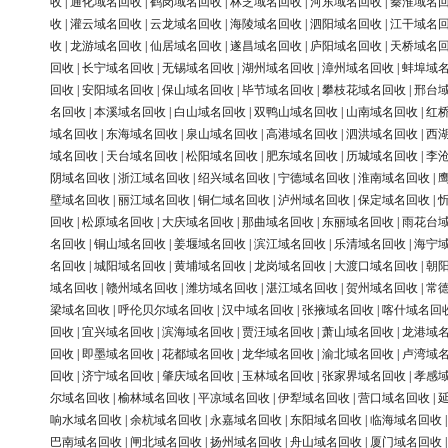
收
|
通化域名回收
|
鹤岗域名回收
|
林芝域名回收
|
河东域名回收
|
秦淮域名
收
|
灌云域名回收
|
云龙域名回收
|
海陵域名回收
|
泗阳域名回收
|
江干域名
收
|
龙游域名回收
|
仙居域名回收
|
遂昌域名回收
|
庐阳域名回收
|
天桥域名
回收
|
长宁域名回收
|
无锡域名回收
|
湖州域名回收
|
漳州域名回收
|
蚌埠域
回收
|
安阳域名回收
|
保山域名回收
|
毕节域名回收
|
攀枝花域名回收
|
邢台
名回收
|
本溪域名回收
|
白山域名回收
|
双鸭山域名回收
|
山南域名回收
|
红
域名回收
|
东海域名回收
|
泉山域名回收
|
高港域名回收
|
泗洪域名回收
|
西
域名回收
|
天台域名回收
|
松阳域名回收
|
肥东域名回收
|
历城域名回收
|
李
阴域名回收
|
浙江域名回收
|
绍兴域名回收
|
宁德域名回收
|
淮南域名回收
|
壁域名回收
|
丽江域名回收
|
铜仁域名回收
|
泸州域名回收
|
保定域名回收
|
回收
|
松原域名回收
|
大庆域名回收
|
那曲域名回收
|
东丽域名回收
|
雨花台
名回收
|
铜山域名回收
|
姜堰域名回收
|
滨江域名回收
|
乐清域名回收
|
海宁
名回收
|
城阳域名回收
|
黄埔域名回收
|
龙岗域名回收
|
大渡口域名回收
|
朝
域名回收
|
赣州域名回收
|
潍坊域名回收
|
湛江域名回收
|
贺州域名回收
|
常
梁域名回收
|
呼伦贝尔域名回收
|
汉中域名回收
|
张掖域名回收
|
喀什域名回
回收
|
宜兴域名回收
|
滨海域名回收
|
贾汪域名回收
|
萧山域名回收
|
龙港域
回收
|
即墨域名回收
|
花都域名回收
|
龙华域名回收
|
渝北域名回收
|
卢湾域
回收
|
济宁域名回收
|
肇庆域名回收
|
玉林域名回收
|
张家界域名回收
|
孝感
尔域名回收
|
榆林域名回收
|
平凉域名回收
|
伊犁域名回收
|
营口域名回收
|
响水域名回收
|
余杭域名回收
|
永嘉域名回收
|
东阳域名回收
|
临海域名回收
巴南域名回收
|
闸北域名回收
|
扬州域名回收
|
舟山域名回收
|
厦门域名回收