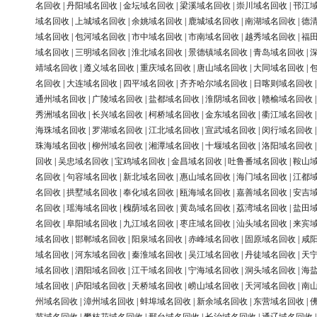
名回收
|
丹阳域名回收
|
金坛域名回收
|
梁溪域名回收
|
崇川域名回收
|
邗江
域名回收
|
上城域名回收
|
余姚域名回收
|
鹿城域名回收
|
南湖域名回收
|
德
域名回收
|
包河域名回收
|
市中域名回收
|
市南域名回收
|
越秀域名回收
|
福
域名回收
|
三明域名回收
|
淮北域名回收
|
景德镇域名回收
|
青岛域名回收
|
靖域名回收
|
遵义域名回收
|
重庆域名回收
|
唐山域名回收
|
大同域名回收
|
名回收
|
大连域名回收
|
四平域名回收
|
齐齐哈尔域名回收
|
日喀则域名回收
通州域名回收
|
广陵域名回收
|
盐都域名回收
|
淮阴域名回收
|
赣榆域名回收
秀洲域名回收
|
长兴域名回收
|
柯桥域名回收
|
金东域名回收
|
衢江域名回收
海珠域名回收
|
罗湖域名回收
|
江北域名回收
|
宣武域名回收
|
闵行域名回收
珠海域名回收
|
柳州域名回收
|
湘潭域名回收
|
十堰域名回收
|
洛阳域名回收
回收
|
吴忠域名回收
|
宝鸡域名回收
|
金昌域名回收
|
吐鲁番域名回收
|
鞍山
名回收
|
句容域名回收
|
新北域名回收
|
惠山域名回收
|
海门域名回收
|
江都
名回收
|
拱墅域名回收
|
奉化域名回收
|
瓯海域名回收
|
嘉善域名回收
|
安吉
名回收
|
瑶海域名回收
|
槐荫域名回收
|
黄岛域名回收
|
荔湾域名回收
|
盐田
名回收
|
阜阳域名回收
|
九江域名回收
|
枣庄域名回收
|
汕头域名回收
|
来宾
域名回收
|
邯郸域名回收
|
阳泉域名回收
|
赤峰域名回收
|
固原域名回收
|
咸
域名回收
|
河东域名回收
|
秦淮域名回收
|
吴江域名回收
|
丹徒域名回收
|
天
域名回收
|
泗阳域名回收
|
江干域名回收
|
宁海域名回收
|
洞头域名回收
|
海
域名回收
|
庐阳域名回收
|
天桥域名回收
|
崂山域名回收
|
天河域名回收
|
南
州域名回收
|
漳州域名回收
|
蚌埠域名回收
|
新余域名回收
|
东营域名回收
|