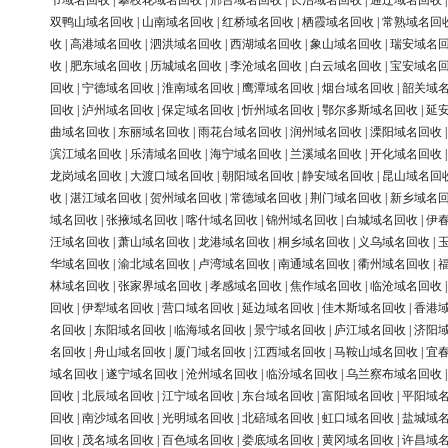
节域名回收
|
攀枝花域名回收
|
邢台域名回收
|
长治域名回收
|
通辽域名回收
双鸭山域名回收
|
山南域名回收
|
红桥域名回收
|
栖霞域名回收
|
常熟域名回
收
|
高港域名回收
|
泗洪域名回收
|
西湖域名回收
|
象山域名回收
|
瑞安域名
收
|
肥东域名回收
|
历城域名回收
|
李沧域名回收
|
白云域名回收
|
宝安域名
回收
|
宁德域名回收
|
淮南域名回收
|
鹰潭域名回收
|
烟台域名回收
|
韶关域
回收
|
泸州域名回收
|
保定域名回收
|
忻州域名回收
|
鄂尔多斯域名回收
|
延
曲域名回收
|
东丽域名回收
|
雨花台域名回收
|
润州域名回收
|
溧阳域名回收
滨江域名回收
|
乐清域名回收
|
海宁域名回收
|
兰溪域名回收
|
开化域名回收
龙岗域名回收
|
大渡口域名回收
|
朝阳域名回收
|
静安域名回收
|
昆山域名回
收
|
湛江域名回收
|
贺州域名回收
|
常德域名回收
|
荆门域名回收
|
新乡域名
域名回收
|
张掖域名回收
|
喀什域名回收
|
锦州域名回收
|
白城域名回收
|
伊
汪域名回收
|
萧山域名回收
|
龙港域名回收
|
桐乡域名回收
|
义乌域名回收
|
华域名回收
|
渝北域名回收
|
卢湾域名回收
|
南通域名回收
|
衢州域名回收
|
林域名回收
|
张家界域名回收
|
孝感域名回收
|
焦作域名回收
|
临沧域名回收
回收
|
伊犁域名回收
|
营口域名回收
|
延边域名回收
|
佳木斯域名回收
|
香港
名回收
|
东阳域名回收
|
临海域名回收
|
景宁域名回收
|
庐江域名回收
|
济阳
名回收
|
舟山域名回收
|
厦门域名回收
|
江西域名回收
|
马鞍山域名回收
|
宜
域名回收
|
遂宁域名回收
|
沧州域名回收
|
临汾域名回收
|
乌兰察布域名回收
回收
|
北辰域名回收
|
江宁域名回收
|
东台域名回收
|
富阳域名回收
|
平阳域
回收
|
南沙域名回收
|
光明域名回收
|
北碚域名回收
|
虹口域名回收
|
盐城域
回收
|
茂名域名回收
|
百色域名回收
|
娄底域名回收
|
黄冈域名回收
|
许昌域