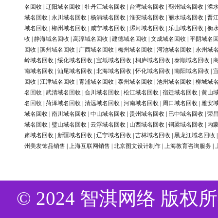
名回收
|
辽阳域名回收
|
牡丹江域名回收
|
台湾域名回收
|
蓟州域名回收
|
溧
域名回收
|
永川域名回收
|
杨浦域名回收
|
淮安域名回收
|
丽水域名回收
|
晋
域名回收
|
郴州域名回收
|
咸宁域名回收
|
漯河域名回收
|
乐山域名回收
|
衡
收
|
静海域名回收
|
高淳域名回收
|
建德域名回收
|
文成域名回收
|
平阴域名
回收
|
滨州域名回收
|
广西域名回收
|
梅州域名回收
|
河池域名回收
|
永州域
岭域名回收
|
绥化域名回收
|
宝坻域名回收
|
桐庐域名回收
|
泰顺域名回收
|
南域名回收
|
汕尾域名回收
|
北海域名回收
|
怀化域名回收
|
南阳域名回收
|
回收
|
江津域名回收
|
青浦域名回收
|
泰州域名回收
|
池州域名回收
|
柳城域
名回收
|
武清域名回收
|
合川域名回收
|
松江域名回收
|
宿迁域名回收
|
黄山
名回收
|
菏泽域名回收
|
清远域名回收
|
河南域名回收
|
周口域名回收
|
雅安
域名回收
|
南川域名回收
|
中山域名回收
|
贵州域名回收
|
巴中域名回收
|
荣
域名回收
|
璧山域名回收
|
云浮域名回收
|
山西域名回收
|
铜梁域名回收
|
内
肃域名回收
|
新疆域名回收
|
辽宁域名回收
|
吉林域名回收
|
黑龙江域名回收
州美发饰品销售
|
上海互联网销售
|
北京图文设计制作
|
上海教育咨询服务
|
© 2024 智淇网络 版权所有 Al