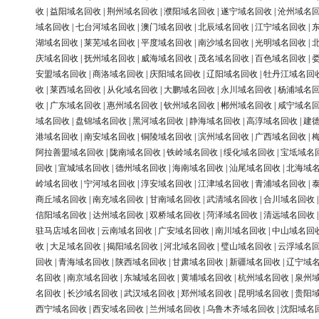
收
|
益阳域名回收
|
荆州域名回收
|
濮阳域名回收
|
遂宁域名回收
|
沧州域名
域名回收
|
七台河域名回收
|
澳门域名回收
|
北辰域名回收
|
江宁域名回收
|
湖域名回收
|
莱芜域名回收
|
平度域名回收
|
南沙域名回收
|
光明域名回收
|
庆域名回收
|
抚州域名回收
|
威海域名回收
|
茂名域名回收
|
百色域名回收
|
安盟域名回收
|
商洛域名回收
|
庆阳域名回收
|
辽阳域名回收
|
牡丹江域名回
收
|
莱西域名回收
|
从化域名回收
|
大鹏域名回收
|
永川域名回收
|
杨浦域名
收
|
广东域名回收
|
惠州域名回收
|
钦州域名回收
|
郴州域名回收
|
咸宁域名
域名回收
|
盘锦域名回收
|
黑河域名回收
|
静海域名回收
|
高淳域名回收
|
建
港域名回收
|
南安域名回收
|
铜陵域名回收
|
滨州域名回收
|
广西域名回收
|
阿拉善盟域名回收
|
陇南域名回收
|
铁岭域名回收
|
绥化域名回收
|
宝坻域名
回收
|
宣城域名回收
|
德州域名回收
|
海南域名回收
|
汕尾域名回收
|
北海域
岭域名回收
|
宁河域名回收
|
淳安域名回收
|
江津域名回收
|
青浦域名回收
|
商丘域名回收
|
南充域名回收
|
甘南域名回收
|
武清域名回收
|
合川域名回收
信阳域名回收
|
达州域名回收
|
双桥域名回收
|
菏泽域名回收
|
清远域名回收
驻马店域名回收
|
云南域名回收
|
广安域名回收
|
南川域名回收
|
中山域名回
收
|
大足域名回收
|
揭阳域名回收
|
河北域名回收
|
璧山域名回收
|
云浮域名
回收
|
青海域名回收
|
陕西域名回收
|
甘肃域名回收
|
新疆域名回收
|
辽宁域
名回收
|
南京域名回收
|
东城域名回收
|
黄埔域名回收
|
杭州域名回收
|
泉州
名回收
|
长沙域名回收
|
武汉域名回收
|
郑州域名回收
|
昆明域名回收
|
贵阳
西宁域名回收
|
西安域名回收
|
兰州域名回收
|
乌鲁木齐域名回收
|
沈阳域名