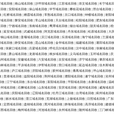
河域名回收
|
南山域名回收
|
沙坪坝域名回收
|
江苏域名回收
|
崇文域名回收
|
长宁域名
名回收
|
安阳域名回收
|
保山域名回收
|
毕节域名回收
|
攀枝花域名回收
|
邢台域名回收
|
收
|
红桥域名回收
|
栖霞域名回收
|
常熟域名回收
|
京口域名回收
|
钟楼域名回收
|
射阳
浔域名回收
|
磐安域名回收
|
常山域名回收
|
天台域名回收
|
松阳域名回收
|
肥东域名回
名回收
|
宁德域名回收
|
淮南域名回收
|
鹰潭域名回收
|
烟台域名回收
|
韶关域名回收
|
梧
收
|
延安域名回收
|
武威域名回收
|
阿克苏域名回收
|
丹东域名回收
|
松原域名回收
|
大
|
铜山域名回收
|
姜堰域名回收
|
滨江域名回收
|
乐清域名回收
|
海宁域名回收
|
兰溪域
阳域名回收
|
静安域名回收
|
昆山域名回收
|
金华域名回收
|
福建域名回收
|
莆田域名回
回收
|
张家口域名回收
|
吕梁域名回收
|
呼伦贝尔域名回收
|
汉中域名回收
|
张掖域名回
名回收
|
萧山域名回收
|
龙港域名回收
|
桐乡域名回收
|
义乌域名回收
|
玉环域名回收
|
庆
福州域名回收
|
安徽域名回收
|
六安域名回收
|
吉安域名回收
|
济宁域名回收
|
肇庆域名
榆林域名回收
|
平凉域名回收
|
伊犁域名回收
|
营口域名回收
|
延边域名回收
|
佳木斯域
域名回收
|
庐江域名回收
|
济阳域名回收
|
胶州域名回收
|
番禺域名回收
|
坪山域名回收
|
收
|
贵港域名回收
|
益阳域名回收
|
荆州域名回收
|
濮阳域名回收
|
遂宁域名回收
|
沧州
回收
|
江宁域名回收
|
东台域名回收
|
富阳域名回收
|
平阳域名回收
|
永康域名回收
|
温
台州域名回收
|
石狮域名回收
|
山东域名回收
|
安庆域名回收
|
抚州域名回收
|
威海域名
域名回收
|
庆阳域名回收
|
辽阳域名回收
|
牡丹江域名回收
|
台湾域名回收
|
蓟州域名回
回收
|
丽水域名回收
|
晋江域名回收
|
芜湖域名回收
|
上饶域名回收
|
日照域名回收
|
广东
收
|
定西域名回收
|
盘锦域名回收
|
黑河域名回收
|
静海域名回收
|
高淳域名回收
|
建德
广西域名回收
|
梅州域名回收
|
河池域名回收
|
永州域名回收
|
随州域名回收
|
三门峡域