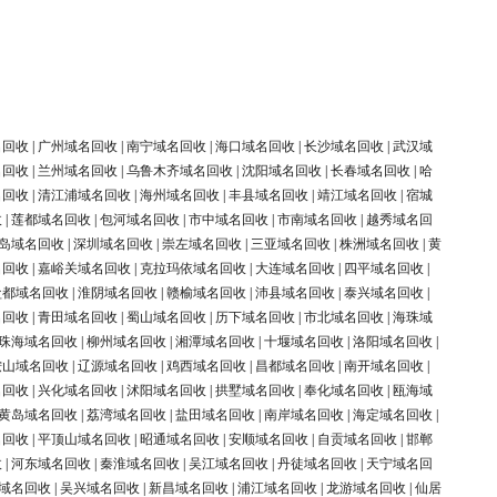
名回收
|
广州域名回收
|
南宁域名回收
|
海口域名回收
|
长沙域名回收
|
武汉域
名回收
|
兰州域名回收
|
乌鲁木齐域名回收
|
沈阳域名回收
|
长春域名回收
|
哈
名回收
|
清江浦域名回收
|
海州域名回收
|
丰县域名回收
|
靖江域名回收
|
宿城
收
|
莲都域名回收
|
包河域名回收
|
市中域名回收
|
市南域名回收
|
越秀域名回
岛域名回收
|
深圳域名回收
|
崇左域名回收
|
三亚域名回收
|
株洲域名回收
|
黄
名回收
|
嘉峪关域名回收
|
克拉玛依域名回收
|
大连域名回收
|
四平域名回收
|
盐都域名回收
|
淮阴域名回收
|
赣榆域名回收
|
沛县域名回收
|
泰兴域名回收
|
名回收
|
青田域名回收
|
蜀山域名回收
|
历下域名回收
|
市北域名回收
|
海珠域
珠海域名回收
|
柳州域名回收
|
湘潭域名回收
|
十堰域名回收
|
洛阳域名回收
|
鞍山域名回收
|
辽源域名回收
|
鸡西域名回收
|
昌都域名回收
|
南开域名回收
|
名回收
|
兴化域名回收
|
沭阳域名回收
|
拱墅域名回收
|
奉化域名回收
|
瓯海域
黄岛域名回收
|
荔湾域名回收
|
盐田域名回收
|
南岸域名回收
|
海定域名回收
|
名回收
|
平顶山域名回收
|
昭通域名回收
|
安顺域名回收
|
自贡域名回收
|
邯郸
收
|
河东域名回收
|
秦淮域名回收
|
吴江域名回收
|
丹徒域名回收
|
天宁域名回
域名回收
|
吴兴域名回收
|
新昌域名回收
|
浦江域名回收
|
龙游域名回收
|
仙居