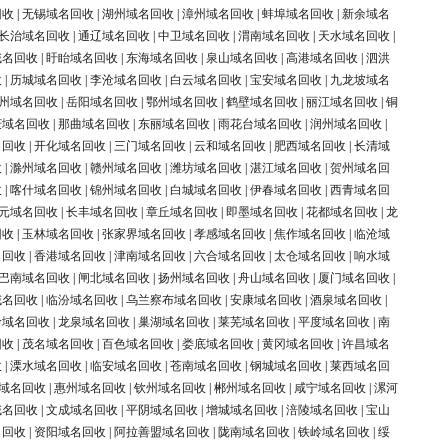
回收
|
无锡域名回收
|
湖州域名回收
|
漳州域名回收
|
蚌埠域名回收
|
新余域名
长治域名回收
|
通辽域名回收
|
中卫域名回收
|
渭南域名回收
|
天水域名回收
|
域名回收
|
盱眙域名回收
|
东海域名回收
|
泉山域名回收
|
高港域名回收
|
泗洪
收
|
历城域名回收
|
李沧域名回收
|
白云域名回收
|
宝安域名回收
|
九龙坡域名
州域名回收
|
岳阳域名回收
|
鄂州域名回收
|
鹤壁域名回收
|
丽江域名回收
|
铜
庆域名回收
|
那曲域名回收
|
东丽域名回收
|
雨花台域名回收
|
润州域名回收
|
名回收
|
开化域名回收
|
三门域名回收
|
云和域名回收
|
肥西域名回收
|
长清域
收
|
滁州域名回收
|
赣州域名回收
|
潍坊域名回收
|
湛江域名回收
|
贺州域名回
收
|
喀什域名回收
|
锦州域名回收
|
白城域名回收
|
伊春域名回收
|
西青域名回
元域名回收
|
长丰域名回收
|
章丘域名回收
|
即墨域名回收
|
花都域名回收
|
龙
回收
|
玉林域名回收
|
张家界域名回收
|
孝感域名回收
|
焦作域名回收
|
临沧域
名回收
|
香港域名回收
|
津南域名回收
|
六合域名回收
|
太仓域名回收
|
响水域
巴南域名回收
|
闸北域名回收
|
扬州域名回收
|
舟山域名回收
|
厦门域名回收
|
域名回收
|
临汾域名回收
|
乌兰察布域名回收
|
安康域名回收
|
酒泉域名回收
|
岭域名回收
|
龙泉域名回收
|
巢湖域名回收
|
莱芜域名回收
|
平度域名回收
|
南
回收
|
茂名域名回收
|
百色域名回收
|
娄底域名回收
|
黄冈域名回收
|
许昌域名
收
|
溧水域名回收
|
临安域名回收
|
苍南域名回收
|
钢城域名回收
|
莱西域名回
域名回收
|
惠州域名回收
|
钦州域名回收
|
郴州域名回收
|
咸宁域名回收
|
漯河
域名回收
|
文成域名回收
|
平阴域名回收
|
增城域名回收
|
涪陵域名回收
|
宝山
名回收
|
资阳域名回收
|
阿拉善盟域名回收
|
陇南域名回收
|
铁岭域名回收
|
绥