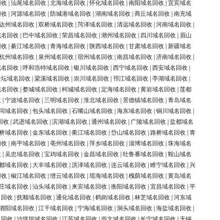
回收
|
汕尾域名回收
|
北海域名回收
|
怀化域名回收
|
南阳域名回收
|
宜宾域名
回收
|
河源域名回收
|
防城港域名回收
|
湖南域名回收
|
商丘域名回收
|
南充域
达州域名回收
|
双桥域名回收
|
菏泽域名回收
|
清远域名回收
|
河南域名回收
|
域名回收
|
巴中域名回收
|
荣昌域名回收
|
潮州域名回收
|
四川域名回收
|
眉山
回收
|
綦江域名回收
|
青海域名回收
|
陕西域名回收
|
甘肃域名回收
|
新疆域名
杭州域名回收
|
泉州域名回收
|
宿州域名回收
|
南昌域名回收
|
济南域名回收
|
域名回收
|
呼和浩特域名回收
|
银川域名回收
|
西宁域名回收
|
西安域名回收
|
金坛域名回收
|
梁溪域名回收
|
崇川域名回收
|
邗江域名回收
|
亭湖域名回收
|
域名回收
|
婺城域名回收
|
柯城域名回收
|
定海域名回收
|
黄岩域名回收
|
莲都
收
|
宁波域名回收
|
三明域名回收
|
淮北域名回收
|
景德镇域名回收
|
青岛域名
同域名回收
|
包头域名回收
|
石嘴山域名回收
|
海东域名回收
|
铜川域名回收
|
回收
|
武进域名回收
|
滨湖域名回收
|
通州域名回收
|
广陵域名回收
|
盐都域名
桥域名回收
|
金东域名回收
|
衢江域名回收
|
岱山域名回收
|
路桥域名回收
|
青
回收
|
南平域名回收
|
亳州域名回收
|
萍乡域名回收
|
淄博域名回收
|
珠海域名
收
|
吴忠域名回收
|
宝鸡域名回收
|
金昌域名回收
|
吐鲁番域名回收
|
鞍山域名
都域名回收
|
大丰域名回收
|
洪泽域名回收
|
连云域名回收
|
睢宁域名回收
|
兴
回收
|
椒江域名回收
|
缙云域名回收
|
瑶海域名回收
|
槐荫域名回收
|
黄岛域名
庄域名回收
|
汕头域名回收
|
来宾域名回收
|
衡阳域名回收
|
宜昌域名回收
|
平
名回收
|
抚顺域名回收
|
通化域名回收
|
鹤岗域名回收
|
林芝域名回收
|
河东域
泗阳域名回收
|
江干域名回收
|
宁海域名回收
|
洞头域名回收
|
海盐域名回收
|
名回收
|
沙坪坝域名回收
|
江苏域名回收
|
崇文域名回收
|
长宁域名回收
|
无锡