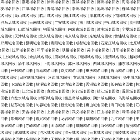
长寿域名回收
|
嘉定域名回收
|
徐州域名回收
|
宣城域名回收
|
德州域名回收
|
海南域名
淳安域名回收
|
江津域名回收
|
青浦域名回收
|
泰州域名回收
|
池州域名回收
|
柳城域名
域名回收
|
黄山域名回收
|
临沂域名回收
|
阳江域名回收
|
湖北域名回收
|
信阳域名回收
|
|
驻马店域名回收
|
云南域名回收
|
广安域名回收
|
南川域名回收
|
中山域名回收
|
贵州
浮域名回收
|
山西域名回收
|
铜梁域名回收
|
内蒙古域名回收
|
潼南域名回收
|
宁夏域名
域名回收
|
天津域名回收
|
北京域名回收
|
南京域名回收
|
东城域名回收
|
黄埔域名回收
|
|
郑州域名回收
|
昆明域名回收
|
贵阳域名回收
|
成都域名回收
|
石家庄域名回收
|
太原
名回收
|
拉萨域名回收
|
和平域名回收
|
鼓楼域名回收
|
吴中域名回收
|
丹阳域名回收
|
收
|
上城域名回收
|
余姚域名回收
|
鹿城域名回收
|
南湖域名回收
|
德清域名回收
|
越城
田域名回收
|
渝中域名回收
|
上海域名回收
|
苏州域名回收
|
西城域名回收
|
浦东域名回
名回收
|
开封域名回收
|
曲靖域名回收
|
遵义域名回收
|
重庆域名回收
|
唐山域名回收
|
大
尔域名回收
|
日喀则域名回收
|
河西域名回收
|
玄武域名回收
|
相城域名回收
|
扬中域名
名回收
|
下城域名回收
|
慈溪域名回收
|
龙湾域名回收
|
秀洲域名回收
|
长兴域名回收
|
柯
罗湖域名回收
|
江北域名回收
|
宣武域名回收
|
闵行域名回收
|
镇江域名回收
|
温州域名
名回收
|
六盘水域名回收
|
绵阳域名回收
|
秦皇岛域名回收
|
朔州域名回收
|
乌海域名回
名回收
|
姑苏域名回收
|
句容域名回收
|
新北域名回收
|
惠山域名回收
|
海门域名回收
|
江
嘉善域名回收
|
安吉域名回收
|
上虞域名回收
|
武义域名回收
|
江山域名回收
|
嵊泗域名
名回收
|
常州域名回收
|
嘉兴域名回收
|
龙岩域名回收
|
阜阳域名回收
|
九江域名回收
|
枣
|
阳泉域名回收
|
赤峰域名回收
|
固原域名回收
|
咸阳域名回收
|
白银域名回收
|
哈密域
域名回收
|
建湖域名回收
|
涟水域名回收
|
灌云域名回收
|
云龙域名回收
|
海陵域名回收
|
|
遂昌域名回收
|
庐阳域名回收
|
天桥域名回收
|
崂山域名回收
|
天河域名回收
|
南山域