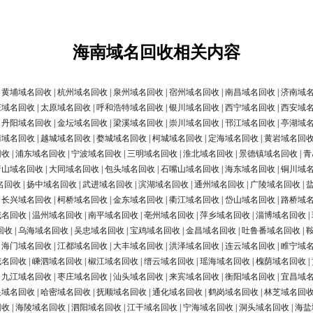
海南域名回收相关内容
|
黄埔域名回收
|
杭州域名回收
|
泉州域名回收
|
宿州域名回收
|
南昌域名回收
|
济南域
庄域名回收
|
太原域名回收
|
呼和浩特域名回收
|
银川域名回收
|
西宁域名回收
|
西安域
|
丹阳域名回收
|
金坛域名回收
|
梁溪域名回收
|
崇川域名回收
|
邗江域名回收
|
亭湖域
清域名回收
|
越城域名回收
|
婺城域名回收
|
柯城域名回收
|
定海域名回收
|
黄岩域名回
回收
|
浦东域名回收
|
宁波域名回收
|
三明域名回收
|
淮北域名回收
|
景德镇域名回收
|
青
唐山域名回收
|
大同域名回收
|
包头域名回收
|
石嘴山域名回收
|
海东域名回收
|
铜川域
名回收
|
扬中域名回收
|
武进域名回收
|
滨湖域名回收
|
通州域名回收
|
广陵域名回收
|
|
长兴域名回收
|
柯桥域名回收
|
金东域名回收
|
衢江域名回收
|
岱山域名回收
|
路桥域
域名回收
|
温州域名回收
|
南平域名回收
|
亳州域名回收
|
萍乡域名回收
|
淄博域名回收
|
回收
|
乌海域名回收
|
吴忠域名回收
|
宝鸡域名回收
|
金昌域名回收
|
吐鲁番域名回收
|
|
海门域名回收
|
江都域名回收
|
大丰域名回收
|
洪泽域名回收
|
连云域名回收
|
睢宁域
域名回收
|
嵊泗域名回收
|
椒江域名回收
|
缙云域名回收
|
瑶海域名回收
|
槐荫域名回收
|
|
九江域名回收
|
枣庄域名回收
|
汕头域名回收
|
来宾域名回收
|
衡阳域名回收
|
宜昌域
银域名回收
|
哈密域名回收
|
抚顺域名回收
|
通化域名回收
|
鹤岗域名回收
|
林芝域名回
回收
|
海陵域名回收
|
泗阳域名回收
|
江干域名回收
|
宁海域名回收
|
洞头域名回收
|
海盐