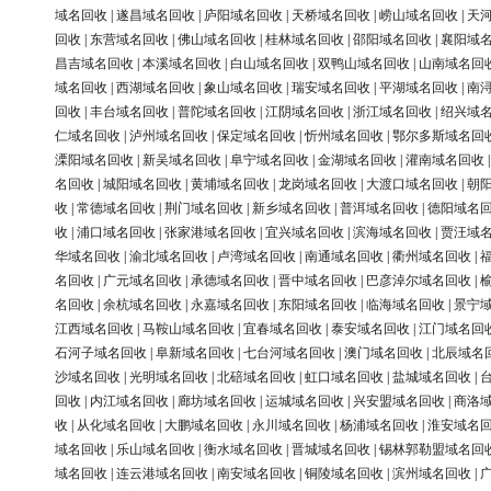
域名回收
|
遂昌域名回收
|
庐阳域名回收
|
天桥域名回收
|
崂山域名回收
|
天
回收
|
东营域名回收
|
佛山域名回收
|
桂林域名回收
|
邵阳域名回收
|
襄阳域
昌吉域名回收
|
本溪域名回收
|
白山域名回收
|
双鸭山域名回收
|
山南域名回
域名回收
|
西湖域名回收
|
象山域名回收
|
瑞安域名回收
|
平湖域名回收
|
南
回收
|
丰台域名回收
|
普陀域名回收
|
江阴域名回收
|
浙江域名回收
|
绍兴域
仁域名回收
|
泸州域名回收
|
保定域名回收
|
忻州域名回收
|
鄂尔多斯域名回
溧阳域名回收
|
新吴域名回收
|
阜宁域名回收
|
金湖域名回收
|
灌南域名回收
名回收
|
城阳域名回收
|
黄埔域名回收
|
龙岗域名回收
|
大渡口域名回收
|
朝
收
|
常德域名回收
|
荆门域名回收
|
新乡域名回收
|
普洱域名回收
|
德阳域名
收
|
浦口域名回收
|
张家港域名回收
|
宜兴域名回收
|
滨海域名回收
|
贾汪域
华域名回收
|
渝北域名回收
|
卢湾域名回收
|
南通域名回收
|
衢州域名回收
|
名回收
|
广元域名回收
|
承德域名回收
|
晋中域名回收
|
巴彦淖尔域名回收
|
名回收
|
余杭域名回收
|
永嘉域名回收
|
东阳域名回收
|
临海域名回收
|
景宁
江西域名回收
|
马鞍山域名回收
|
宜春域名回收
|
泰安域名回收
|
江门域名回
石河子域名回收
|
阜新域名回收
|
七台河域名回收
|
澳门域名回收
|
北辰域名
沙域名回收
|
光明域名回收
|
北碚域名回收
|
虹口域名回收
|
盐城域名回收
|
回收
|
内江域名回收
|
廊坊域名回收
|
运城域名回收
|
兴安盟域名回收
|
商洛
收
|
从化域名回收
|
大鹏域名回收
|
永川域名回收
|
杨浦域名回收
|
淮安域名
域名回收
|
乐山域名回收
|
衡水域名回收
|
晋城域名回收
|
锡林郭勒盟域名回
域名回收
|
连云港域名回收
|
南安域名回收
|
铜陵域名回收
|
滨州域名回收
|