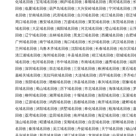
化域名回收
|
宝坻域名回收
|
桐庐域名回收
|
泰顺域名回收
|
商河域名回收
|
回收
|
临夏域名回收
|
葫芦岛域名回收
|
大兴安岭域名回收
|
宁河域名回收
|
名回收
|
甘南域名回收
|
武清域名回收
|
合川域名回收
|
松江域名回收
|
宿迁
周口域名回收
|
雅安域名回收
|
万盛域名回收
|
莱芜域名回收
|
东莞域名回收
域名回收
|
大足域名回收
|
揭阳域名回收
|
河北域名回收
|
璧山域名回收
|
云
回收
|
辽宁域名回收
|
吉林域名回收
|
黑龙江域名回收
|
西藏域名回收
|
合肥
广州域名回收
|
南宁域名回收
|
海口域名回收
|
长沙域名回收
|
武汉域名回收
兰州域名回收
|
乌鲁木齐域名回收
|
沈阳域名回收
|
长春域名回收
|
哈尔滨域
清江浦域名回收
|
海州域名回收
|
丰县域名回收
|
靖江域名回收
|
宿城域名回
域名回收
|
包河域名回收
|
市中域名回收
|
市南域名回收
|
越秀域名回收
|
福
回收
|
深圳域名回收
|
崇左域名回收
|
三亚域名回收
|
株洲域名回收
|
黄石域
嘉峪关域名回收
|
克拉玛依域名回收
|
大连域名回收
|
四平域名回收
|
齐齐哈
回收
|
淮阴域名回收
|
赣榆域名回收
|
沛县域名回收
|
泰兴域名回收
|
宿豫域
田域名回收
|
蜀山域名回收
|
历下域名回收
|
市北域名回收
|
海珠域名回收
|
回收
|
柳州域名回收
|
湘潭域名回收
|
十堰域名回收
|
洛阳域名回收
|
玉溪域
回收
|
辽源域名回收
|
鸡西域名回收
|
昌都域名回收
|
南开域名回收
|
建邺域
化域名回收
|
沭阳域名回收
|
拱墅域名回收
|
奉化域名回收
|
瓯海域名回收
|
回收
|
荔湾域名回收
|
盐田域名回收
|
南岸域名回收
|
海定域名回收
|
徐汇域
顶山域名回收
|
昭通域名回收
|
安顺域名回收
|
自贡域名回收
|
邯郸域名回收
名回收
|
秦淮域名回收
|
吴江域名回收
|
丹徒域名回收
|
天宁域名回收
|
锡山
吴兴域名回收
|
新昌域名回收
|
浦江域名回收
|
龙游域名回收
|
仙居域名回收