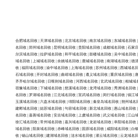
合肥域名回收
|
天津域名回收
|
北京域名回收
|
南京域名回收
|
东城域名回收
名回收
|
郑州域名回收
|
昆明域名回收
|
贵阳域名回收
|
成都域名回收
|
石家
尔滨域名回收
|
拉萨域名回收
|
和平域名回收
|
鼓楼域名回收
|
吴中域名回收
域名回收
|
上城域名回收
|
余姚域名回收
|
鹿城域名回收
|
南湖域名回收
|
德
收
|
福田域名回收
|
渝中域名回收
|
上海域名回收
|
苏州域名回收
|
西城域名
石域名回收
|
开封域名回收
|
曲靖域名回收
|
遵义域名回收
|
重庆域名回收
|
齐齐哈尔域名回收
|
日喀则域名回收
|
河西域名回收
|
玄武域名回收
|
相城域
宿豫域名回收
|
下城域名回收
|
慈溪域名回收
|
龙湾域名回收
|
秀洲域名回收
名回收
|
罗湖域名回收
|
江北域名回收
|
宣武域名回收
|
闵行域名回收
|
镇江
玉溪域名回收
|
六盘水域名回收
|
绵阳域名回收
|
秦皇岛域名回收
|
朔州域名
建邺域名回收
|
姑苏域名回收
|
句容域名回收
|
新北域名回收
|
惠山域名回收
名回收
|
嘉善域名回收
|
安吉域名回收
|
上虞域名回收
|
武义域名回收
|
江山
徐汇域名回收
|
常州域名回收
|
嘉兴域名回收
|
龙岩域名回收
|
阜阳域名回收
域名回收
|
阳泉域名回收
|
赤峰域名回收
|
固原域名回收
|
咸阳域名回收
|
白
收
|
锡山域名回收
|
建湖域名回收
|
涟水域名回收
|
灌云域名回收
|
云龙域名