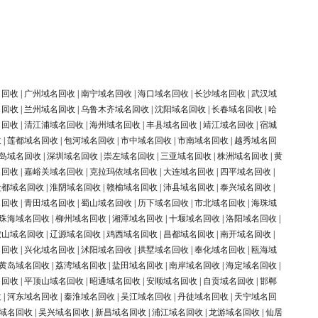
名回收
|
广州域名回收
|
南宁域名回收
|
海口域名回收
|
长沙域名回收
|
武汉域
名回收
|
兰州域名回收
|
乌鲁木齐域名回收
|
沈阳域名回收
|
长春域名回收
|
哈
名回收
|
清江浦域名回收
|
海州域名回收
|
丰县域名回收
|
靖江域名回收
|
宿城
收
|
莲都域名回收
|
包河域名回收
|
市中域名回收
|
市南域名回收
|
越秀域名回
岛域名回收
|
深圳域名回收
|
崇左域名回收
|
三亚域名回收
|
株洲域名回收
|
黄
名回收
|
嘉峪关域名回收
|
克拉玛依域名回收
|
大连域名回收
|
四平域名回收
|
盐都域名回收
|
淮阴域名回收
|
赣榆域名回收
|
沛县域名回收
|
泰兴域名回收
|
名回收
|
青田域名回收
|
蜀山域名回收
|
历下域名回收
|
市北域名回收
|
海珠域
珠海域名回收
|
柳州域名回收
|
湘潭域名回收
|
十堰域名回收
|
洛阳域名回收
|
鞍山域名回收
|
辽源域名回收
|
鸡西域名回收
|
昌都域名回收
|
南开域名回收
|
名回收
|
兴化域名回收
|
沭阳域名回收
|
拱墅域名回收
|
奉化域名回收
|
瓯海域
黄岛域名回收
|
荔湾域名回收
|
盐田域名回收
|
南岸域名回收
|
海定域名回收
|
名回收
|
平顶山域名回收
|
昭通域名回收
|
安顺域名回收
|
自贡域名回收
|
邯郸
收
|
河东域名回收
|
秦淮域名回收
|
吴江域名回收
|
丹徒域名回收
|
天宁域名回
域名回收
|
吴兴域名回收
|
新昌域名回收
|
浦江域名回收
|
龙游域名回收
|
仙居