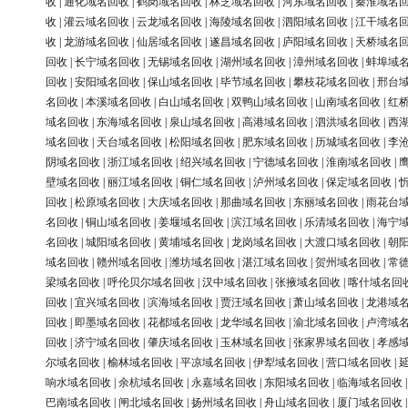
收
|
通化域名回收
|
鹤岗域名回收
|
林芝域名回收
|
河东域名回收
|
秦淮域名
收
|
灌云域名回收
|
云龙域名回收
|
海陵域名回收
|
泗阳域名回收
|
江干域名
收
|
龙游域名回收
|
仙居域名回收
|
遂昌域名回收
|
庐阳域名回收
|
天桥域名
回收
|
长宁域名回收
|
无锡域名回收
|
湖州域名回收
|
漳州域名回收
|
蚌埠域
回收
|
安阳域名回收
|
保山域名回收
|
毕节域名回收
|
攀枝花域名回收
|
邢台
名回收
|
本溪域名回收
|
白山域名回收
|
双鸭山域名回收
|
山南域名回收
|
红
域名回收
|
东海域名回收
|
泉山域名回收
|
高港域名回收
|
泗洪域名回收
|
西
域名回收
|
天台域名回收
|
松阳域名回收
|
肥东域名回收
|
历城域名回收
|
李
阴域名回收
|
浙江域名回收
|
绍兴域名回收
|
宁德域名回收
|
淮南域名回收
|
壁域名回收
|
丽江域名回收
|
铜仁域名回收
|
泸州域名回收
|
保定域名回收
|
回收
|
松原域名回收
|
大庆域名回收
|
那曲域名回收
|
东丽域名回收
|
雨花台
名回收
|
铜山域名回收
|
姜堰域名回收
|
滨江域名回收
|
乐清域名回收
|
海宁
名回收
|
城阳域名回收
|
黄埔域名回收
|
龙岗域名回收
|
大渡口域名回收
|
朝
域名回收
|
赣州域名回收
|
潍坊域名回收
|
湛江域名回收
|
贺州域名回收
|
常
梁域名回收
|
呼伦贝尔域名回收
|
汉中域名回收
|
张掖域名回收
|
喀什域名回
回收
|
宜兴域名回收
|
滨海域名回收
|
贾汪域名回收
|
萧山域名回收
|
龙港域
回收
|
即墨域名回收
|
花都域名回收
|
龙华域名回收
|
渝北域名回收
|
卢湾域
回收
|
济宁域名回收
|
肇庆域名回收
|
玉林域名回收
|
张家界域名回收
|
孝感
尔域名回收
|
榆林域名回收
|
平凉域名回收
|
伊犁域名回收
|
营口域名回收
|
响水域名回收
|
余杭域名回收
|
永嘉域名回收
|
东阳域名回收
|
临海域名回收
巴南域名回收
|
闸北域名回收
|
扬州域名回收
|
舟山域名回收
|
厦门域名回收