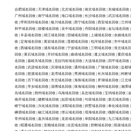
合肥域名回收
|
天津域名回收
|
北京域名回收
|
南京域名回收
|
东城域名回收
广州域名回收
|
南宁域名回收
|
海口域名回收
|
长沙域名回收
|
武汉域名回收
收
|
呼和浩特域名回收
|
银川域名回收
|
西宁域名回收
|
西安域名回收
|
兰州
和平域名回收
|
鼓楼域名回收
|
吴中域名回收
|
丹阳域名回收
|
金坛域名回收
收
|
丰县域名回收
|
靖江域名回收
|
宿城域名回收
|
上城域名回收
|
余姚域名
收
|
定海域名回收
|
黄岩域名回收
|
莲都域名回收
|
包河域名回收
|
市中域名
收
|
西城域名回收
|
浦东域名回收
|
宁波域名回收
|
三明域名回收
|
淮北域名
回收
|
黄石域名回收
|
开封域名回收
|
曲靖域名回收
|
遵义域名回收
|
重庆域
名回收
|
嘉峪关域名回收
|
克拉玛依域名回收
|
大连域名回收
|
四平域名回收
名回收
|
武进域名回收
|
滨湖域名回收
|
通州域名回收
|
广陵域名回收
|
盐都
名回收
|
慈溪域名回收
|
龙湾域名回收
|
秀洲域名回收
|
长兴域名回收
|
柯桥
名回收
|
历下域名回收
|
市北域名回收
|
海珠域名回收
|
罗湖域名回收
|
江北
名回收
|
萍乡域名回收
|
淄博域名回收
|
珠海域名回收
|
柳州域名回收
|
湘潭
岛域名回收
|
朔州域名回收
|
乌海域名回收
|
吴忠域名回收
|
宝鸡域名回收
|
南开域名回收
|
建邺域名回收
|
姑苏域名回收
|
句容域名回收
|
新北域名回收
睢宁域名回收
|
兴化域名回收
|
沭阳域名回收
|
拱墅域名回收
|
奉化域名回收
嵊泗域名回收
|
椒江域名回收
|
缙云域名回收
|
瑶海域名回收
|
槐荫域名回收
常州域名回收
|
嘉兴域名回收
|
龙岩域名回收
|
阜阳域名回收
|
九江域名回收
收
|
昭通域名回收
|
安顺域名回收
|
自贡域名回收
|
邯郸域名回收
|
阳泉域名