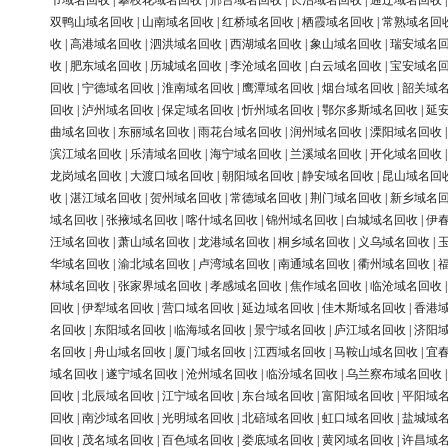
节域名回收
|
攀枝花域名回收
|
邢台域名回收
|
长治域名回收
|
通辽域名回收
双鸭山域名回收
|
山南域名回收
|
红桥域名回收
|
栖霞域名回收
|
常熟域名回
收
|
高港域名回收
|
泗洪域名回收
|
西湖域名回收
|
象山域名回收
|
瑞安域名
收
|
肥东域名回收
|
历城域名回收
|
李沧域名回收
|
白云域名回收
|
宝安域名
回收
|
宁德域名回收
|
淮南域名回收
|
鹰潭域名回收
|
烟台域名回收
|
韶关域
回收
|
泸州域名回收
|
保定域名回收
|
忻州域名回收
|
鄂尔多斯域名回收
|
延
曲域名回收
|
东丽域名回收
|
雨花台域名回收
|
润州域名回收
|
溧阳域名回收
滨江域名回收
|
乐清域名回收
|
海宁域名回收
|
兰溪域名回收
|
开化域名回收
龙岗域名回收
|
大渡口域名回收
|
朝阳域名回收
|
静安域名回收
|
昆山域名回
收
|
湛江域名回收
|
贺州域名回收
|
常德域名回收
|
荆门域名回收
|
新乡域名
域名回收
|
张掖域名回收
|
喀什域名回收
|
锦州域名回收
|
白城域名回收
|
伊
汪域名回收
|
萧山域名回收
|
龙港域名回收
|
桐乡域名回收
|
义乌域名回收
|
华域名回收
|
渝北域名回收
|
卢湾域名回收
|
南通域名回收
|
衢州域名回收
|
林域名回收
|
张家界域名回收
|
孝感域名回收
|
焦作域名回收
|
临沧域名回收
回收
|
伊犁域名回收
|
营口域名回收
|
延边域名回收
|
佳木斯域名回收
|
香港
名回收
|
东阳域名回收
|
临海域名回收
|
景宁域名回收
|
庐江域名回收
|
济阳
名回收
|
舟山域名回收
|
厦门域名回收
|
江西域名回收
|
马鞍山域名回收
|
宜
域名回收
|
遂宁域名回收
|
沧州域名回收
|
临汾域名回收
|
乌兰察布域名回收
回收
|
北辰域名回收
|
江宁域名回收
|
东台域名回收
|
富阳域名回收
|
平阳域
回收
|
南沙域名回收
|
光明域名回收
|
北碚域名回收
|
虹口域名回收
|
盐城域
回收
|
茂名域名回收
|
百色域名回收
|
娄底域名回收
|
黄冈域名回收
|
许昌域