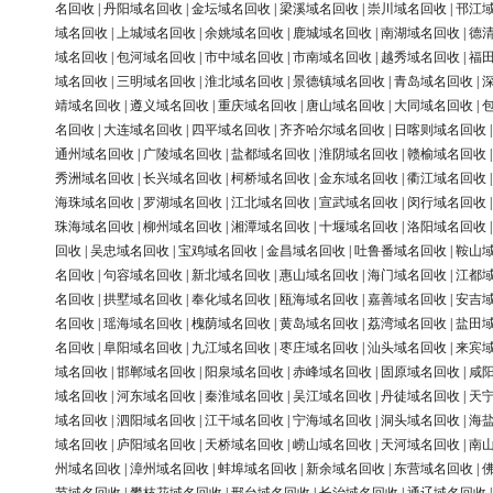
名回收
|
丹阳域名回收
|
金坛域名回收
|
梁溪域名回收
|
崇川域名回收
|
邗江
域名回收
|
上城域名回收
|
余姚域名回收
|
鹿城域名回收
|
南湖域名回收
|
德
域名回收
|
包河域名回收
|
市中域名回收
|
市南域名回收
|
越秀域名回收
|
福
域名回收
|
三明域名回收
|
淮北域名回收
|
景德镇域名回收
|
青岛域名回收
|
靖域名回收
|
遵义域名回收
|
重庆域名回收
|
唐山域名回收
|
大同域名回收
|
名回收
|
大连域名回收
|
四平域名回收
|
齐齐哈尔域名回收
|
日喀则域名回收
通州域名回收
|
广陵域名回收
|
盐都域名回收
|
淮阴域名回收
|
赣榆域名回收
秀洲域名回收
|
长兴域名回收
|
柯桥域名回收
|
金东域名回收
|
衢江域名回收
海珠域名回收
|
罗湖域名回收
|
江北域名回收
|
宣武域名回收
|
闵行域名回收
珠海域名回收
|
柳州域名回收
|
湘潭域名回收
|
十堰域名回收
|
洛阳域名回收
回收
|
吴忠域名回收
|
宝鸡域名回收
|
金昌域名回收
|
吐鲁番域名回收
|
鞍山
名回收
|
句容域名回收
|
新北域名回收
|
惠山域名回收
|
海门域名回收
|
江都
名回收
|
拱墅域名回收
|
奉化域名回收
|
瓯海域名回收
|
嘉善域名回收
|
安吉
名回收
|
瑶海域名回收
|
槐荫域名回收
|
黄岛域名回收
|
荔湾域名回收
|
盐田
名回收
|
阜阳域名回收
|
九江域名回收
|
枣庄域名回收
|
汕头域名回收
|
来宾
域名回收
|
邯郸域名回收
|
阳泉域名回收
|
赤峰域名回收
|
固原域名回收
|
咸
域名回收
|
河东域名回收
|
秦淮域名回收
|
吴江域名回收
|
丹徒域名回收
|
天
域名回收
|
泗阳域名回收
|
江干域名回收
|
宁海域名回收
|
洞头域名回收
|
海
域名回收
|
庐阳域名回收
|
天桥域名回收
|
崂山域名回收
|
天河域名回收
|
南
州域名回收
|
漳州域名回收
|
蚌埠域名回收
|
新余域名回收
|
东营域名回收
|