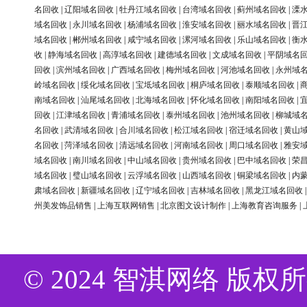
名回收
|
辽阳域名回收
|
牡丹江域名回收
|
台湾域名回收
|
蓟州域名回收
|
溧
域名回收
|
永川域名回收
|
杨浦域名回收
|
淮安域名回收
|
丽水域名回收
|
晋
域名回收
|
郴州域名回收
|
咸宁域名回收
|
漯河域名回收
|
乐山域名回收
|
衡
收
|
静海域名回收
|
高淳域名回收
|
建德域名回收
|
文成域名回收
|
平阴域名
回收
|
滨州域名回收
|
广西域名回收
|
梅州域名回收
|
河池域名回收
|
永州域
岭域名回收
|
绥化域名回收
|
宝坻域名回收
|
桐庐域名回收
|
泰顺域名回收
|
南域名回收
|
汕尾域名回收
|
北海域名回收
|
怀化域名回收
|
南阳域名回收
|
回收
|
江津域名回收
|
青浦域名回收
|
泰州域名回收
|
池州域名回收
|
柳城域
名回收
|
武清域名回收
|
合川域名回收
|
松江域名回收
|
宿迁域名回收
|
黄山
名回收
|
菏泽域名回收
|
清远域名回收
|
河南域名回收
|
周口域名回收
|
雅安
域名回收
|
南川域名回收
|
中山域名回收
|
贵州域名回收
|
巴中域名回收
|
荣
域名回收
|
璧山域名回收
|
云浮域名回收
|
山西域名回收
|
铜梁域名回收
|
内
肃域名回收
|
新疆域名回收
|
辽宁域名回收
|
吉林域名回收
|
黑龙江域名回收
州美发饰品销售
|
上海互联网销售
|
北京图文设计制作
|
上海教育咨询服务
|
© 2024 智淇网络 版权所有 Al