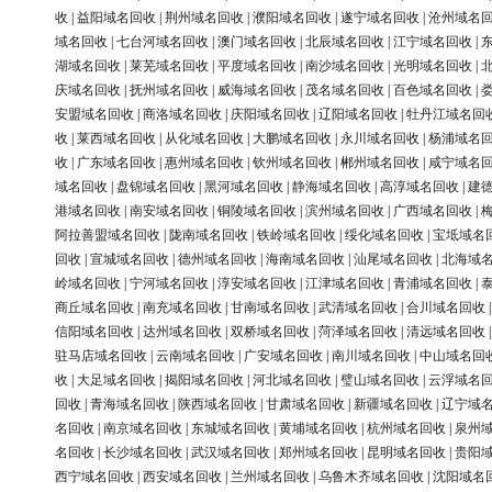
收
|
益阳域名回收
|
荆州域名回收
|
濮阳域名回收
|
遂宁域名回收
|
沧州域名
域名回收
|
七台河域名回收
|
澳门域名回收
|
北辰域名回收
|
江宁域名回收
|
湖域名回收
|
莱芜域名回收
|
平度域名回收
|
南沙域名回收
|
光明域名回收
|
庆域名回收
|
抚州域名回收
|
威海域名回收
|
茂名域名回收
|
百色域名回收
|
安盟域名回收
|
商洛域名回收
|
庆阳域名回收
|
辽阳域名回收
|
牡丹江域名回
收
|
莱西域名回收
|
从化域名回收
|
大鹏域名回收
|
永川域名回收
|
杨浦域名
收
|
广东域名回收
|
惠州域名回收
|
钦州域名回收
|
郴州域名回收
|
咸宁域名
域名回收
|
盘锦域名回收
|
黑河域名回收
|
静海域名回收
|
高淳域名回收
|
建
港域名回收
|
南安域名回收
|
铜陵域名回收
|
滨州域名回收
|
广西域名回收
|
阿拉善盟域名回收
|
陇南域名回收
|
铁岭域名回收
|
绥化域名回收
|
宝坻域名
回收
|
宣城域名回收
|
德州域名回收
|
海南域名回收
|
汕尾域名回收
|
北海域
岭域名回收
|
宁河域名回收
|
淳安域名回收
|
江津域名回收
|
青浦域名回收
|
商丘域名回收
|
南充域名回收
|
甘南域名回收
|
武清域名回收
|
合川域名回收
信阳域名回收
|
达州域名回收
|
双桥域名回收
|
菏泽域名回收
|
清远域名回收
驻马店域名回收
|
云南域名回收
|
广安域名回收
|
南川域名回收
|
中山域名回
收
|
大足域名回收
|
揭阳域名回收
|
河北域名回收
|
璧山域名回收
|
云浮域名
回收
|
青海域名回收
|
陕西域名回收
|
甘肃域名回收
|
新疆域名回收
|
辽宁域
名回收
|
南京域名回收
|
东城域名回收
|
黄埔域名回收
|
杭州域名回收
|
泉州
名回收
|
长沙域名回收
|
武汉域名回收
|
郑州域名回收
|
昆明域名回收
|
贵阳
西宁域名回收
|
西安域名回收
|
兰州域名回收
|
乌鲁木齐域名回收
|
沈阳域名