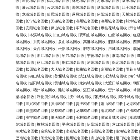
收
|
通化域名回收
|
鹤岗域名回收
|
林芝域名回收
|
河东域名回收
|
秦淮域名
收
|
灌云域名回收
|
云龙域名回收
|
海陵域名回收
|
泗阳域名回收
|
江干域名
收
|
龙游域名回收
|
仙居域名回收
|
遂昌域名回收
|
庐阳域名回收
|
天桥域名
回收
|
长宁域名回收
|
无锡域名回收
|
湖州域名回收
|
漳州域名回收
|
蚌埠域
回收
|
安阳域名回收
|
保山域名回收
|
毕节域名回收
|
攀枝花域名回收
|
邢台
名回收
|
本溪域名回收
|
白山域名回收
|
双鸭山域名回收
|
山南域名回收
|
红
域名回收
|
东海域名回收
|
泉山域名回收
|
高港域名回收
|
泗洪域名回收
|
西
域名回收
|
天台域名回收
|
松阳域名回收
|
肥东域名回收
|
历城域名回收
|
李
阴域名回收
|
浙江域名回收
|
绍兴域名回收
|
宁德域名回收
|
淮南域名回收
|
壁域名回收
|
丽江域名回收
|
铜仁域名回收
|
泸州域名回收
|
保定域名回收
|
回收
|
松原域名回收
|
大庆域名回收
|
那曲域名回收
|
东丽域名回收
|
雨花台
名回收
|
铜山域名回收
|
姜堰域名回收
|
滨江域名回收
|
乐清域名回收
|
海宁
名回收
|
城阳域名回收
|
黄埔域名回收
|
龙岗域名回收
|
大渡口域名回收
|
朝
域名回收
|
赣州域名回收
|
潍坊域名回收
|
湛江域名回收
|
贺州域名回收
|
常
梁域名回收
|
呼伦贝尔域名回收
|
汉中域名回收
|
张掖域名回收
|
喀什域名回
回收
|
宜兴域名回收
|
滨海域名回收
|
贾汪域名回收
|
萧山域名回收
|
龙港域
回收
|
即墨域名回收
|
花都域名回收
|
龙华域名回收
|
渝北域名回收
|
卢湾域
回收
|
济宁域名回收
|
肇庆域名回收
|
玉林域名回收
|
张家界域名回收
|
孝感
尔域名回收
|
榆林域名回收
|
平凉域名回收
|
伊犁域名回收
|
营口域名回收
|
响水域名回收
|
余杭域名回收
|
永嘉域名回收
|
东阳域名回收
|
临海域名回收
巴南域名回收
|
闸北域名回收
|
扬州域名回收
|
舟山域名回收
|
厦门域名回收