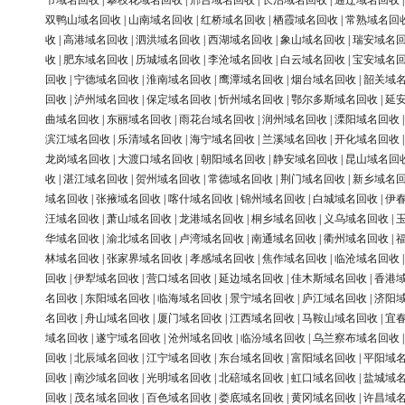
节域名回收
|
攀枝花域名回收
|
邢台域名回收
|
长治域名回收
|
通辽域名回收
双鸭山域名回收
|
山南域名回收
|
红桥域名回收
|
栖霞域名回收
|
常熟域名回
收
|
高港域名回收
|
泗洪域名回收
|
西湖域名回收
|
象山域名回收
|
瑞安域名
收
|
肥东域名回收
|
历城域名回收
|
李沧域名回收
|
白云域名回收
|
宝安域名
回收
|
宁德域名回收
|
淮南域名回收
|
鹰潭域名回收
|
烟台域名回收
|
韶关域
回收
|
泸州域名回收
|
保定域名回收
|
忻州域名回收
|
鄂尔多斯域名回收
|
延
曲域名回收
|
东丽域名回收
|
雨花台域名回收
|
润州域名回收
|
溧阳域名回收
滨江域名回收
|
乐清域名回收
|
海宁域名回收
|
兰溪域名回收
|
开化域名回收
龙岗域名回收
|
大渡口域名回收
|
朝阳域名回收
|
静安域名回收
|
昆山域名回
收
|
湛江域名回收
|
贺州域名回收
|
常德域名回收
|
荆门域名回收
|
新乡域名
域名回收
|
张掖域名回收
|
喀什域名回收
|
锦州域名回收
|
白城域名回收
|
伊
汪域名回收
|
萧山域名回收
|
龙港域名回收
|
桐乡域名回收
|
义乌域名回收
|
华域名回收
|
渝北域名回收
|
卢湾域名回收
|
南通域名回收
|
衢州域名回收
|
林域名回收
|
张家界域名回收
|
孝感域名回收
|
焦作域名回收
|
临沧域名回收
回收
|
伊犁域名回收
|
营口域名回收
|
延边域名回收
|
佳木斯域名回收
|
香港
名回收
|
东阳域名回收
|
临海域名回收
|
景宁域名回收
|
庐江域名回收
|
济阳
名回收
|
舟山域名回收
|
厦门域名回收
|
江西域名回收
|
马鞍山域名回收
|
宜
域名回收
|
遂宁域名回收
|
沧州域名回收
|
临汾域名回收
|
乌兰察布域名回收
回收
|
北辰域名回收
|
江宁域名回收
|
东台域名回收
|
富阳域名回收
|
平阳域
回收
|
南沙域名回收
|
光明域名回收
|
北碚域名回收
|
虹口域名回收
|
盐城域
回收
|
茂名域名回收
|
百色域名回收
|
娄底域名回收
|
黄冈域名回收
|
许昌域