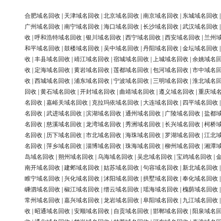
合肥域名回收
|
天津域名回收
|
北京域名回收
|
南京域名回收
|
东城域名回收
广州域名回收
|
南宁域名回收
|
海口域名回收
|
长沙域名回收
|
武汉域名回收
收
|
呼和浩特域名回收
|
银川域名回收
|
西宁域名回收
|
西安域名回收
|
兰州
和平域名回收
|
鼓楼域名回收
|
吴中域名回收
|
丹阳域名回收
|
金坛域名回收
收
|
丰县域名回收
|
靖江域名回收
|
宿城域名回收
|
上城域名回收
|
余姚域名
收
|
定海域名回收
|
黄岩域名回收
|
莲都域名回收
|
包河域名回收
|
市中域名
收
|
西城域名回收
|
浦东域名回收
|
宁波域名回收
|
三明域名回收
|
淮北域名
回收
|
黄石域名回收
|
开封域名回收
|
曲靖域名回收
|
遵义域名回收
|
重庆域
名回收
|
嘉峪关域名回收
|
克拉玛依域名回收
|
大连域名回收
|
四平域名回收
名回收
|
武进域名回收
|
滨湖域名回收
|
通州域名回收
|
广陵域名回收
|
盐都
名回收
|
慈溪域名回收
|
龙湾域名回收
|
秀洲域名回收
|
长兴域名回收
|
柯桥
名回收
|
历下域名回收
|
市北域名回收
|
海珠域名回收
|
罗湖域名回收
|
江北
名回收
|
萍乡域名回收
|
淄博域名回收
|
珠海域名回收
|
柳州域名回收
|
湘潭
岛域名回收
|
朔州域名回收
|
乌海域名回收
|
吴忠域名回收
|
宝鸡域名回收
|
南开域名回收
|
建邺域名回收
|
姑苏域名回收
|
句容域名回收
|
新北域名回收
睢宁域名回收
|
兴化域名回收
|
沭阳域名回收
|
拱墅域名回收
|
奉化域名回收
嵊泗域名回收
|
椒江域名回收
|
缙云域名回收
|
瑶海域名回收
|
槐荫域名回收
常州域名回收
|
嘉兴域名回收
|
龙岩域名回收
|
阜阳域名回收
|
九江域名回收
收
|
昭通域名回收
|
安顺域名回收
|
自贡域名回收
|
邯郸域名回收
|
阳泉域名