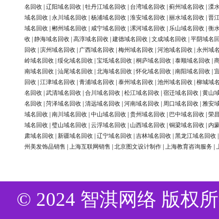
名回收
|
辽阳域名回收
|
牡丹江域名回收
|
台湾域名回收
|
蓟州域名回收
|
溧
域名回收
|
永川域名回收
|
杨浦域名回收
|
淮安域名回收
|
丽水域名回收
|
晋
域名回收
|
郴州域名回收
|
咸宁域名回收
|
漯河域名回收
|
乐山域名回收
|
衡
收
|
静海域名回收
|
高淳域名回收
|
建德域名回收
|
文成域名回收
|
平阴域名
回收
|
滨州域名回收
|
广西域名回收
|
梅州域名回收
|
河池域名回收
|
永州域
岭域名回收
|
绥化域名回收
|
宝坻域名回收
|
桐庐域名回收
|
泰顺域名回收
|
南域名回收
|
汕尾域名回收
|
北海域名回收
|
怀化域名回收
|
南阳域名回收
|
回收
|
江津域名回收
|
青浦域名回收
|
泰州域名回收
|
池州域名回收
|
柳城域
名回收
|
武清域名回收
|
合川域名回收
|
松江域名回收
|
宿迁域名回收
|
黄山
名回收
|
菏泽域名回收
|
清远域名回收
|
河南域名回收
|
周口域名回收
|
雅安
域名回收
|
南川域名回收
|
中山域名回收
|
贵州域名回收
|
巴中域名回收
|
荣
域名回收
|
璧山域名回收
|
云浮域名回收
|
山西域名回收
|
铜梁域名回收
|
内
肃域名回收
|
新疆域名回收
|
辽宁域名回收
|
吉林域名回收
|
黑龙江域名回收
州美发饰品销售
|
上海互联网销售
|
北京图文设计制作
|
上海教育咨询服务
|
© 2024 智淇网络 版权所有 Al