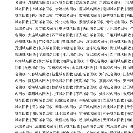
名回收
|
丹阳域名回收
|
金坛域名回收
|
梁溪域名回收
|
崇川域名回收
|
邗江
域名回收
|
上城域名回收
|
余姚域名回收
|
鹿城域名回收
|
南湖域名回收
|
德
域名回收
|
包河域名回收
|
市中域名回收
|
市南域名回收
|
越秀域名回收
|
福
域名回收
|
三明域名回收
|
淮北域名回收
|
景德镇域名回收
|
青岛域名回收
|
靖域名回收
|
遵义域名回收
|
重庆域名回收
|
唐山域名回收
|
大同域名回收
|
名回收
|
大连域名回收
|
四平域名回收
|
齐齐哈尔域名回收
|
日喀则域名回收
通州域名回收
|
广陵域名回收
|
盐都域名回收
|
淮阴域名回收
|
赣榆域名回收
秀洲域名回收
|
长兴域名回收
|
柯桥域名回收
|
金东域名回收
|
衢江域名回收
海珠域名回收
|
罗湖域名回收
|
江北域名回收
|
宣武域名回收
|
闵行域名回收
珠海域名回收
|
柳州域名回收
|
湘潭域名回收
|
十堰域名回收
|
洛阳域名回收
回收
|
吴忠域名回收
|
宝鸡域名回收
|
金昌域名回收
|
吐鲁番域名回收
|
鞍山
名回收
|
句容域名回收
|
新北域名回收
|
惠山域名回收
|
海门域名回收
|
江都
名回收
|
拱墅域名回收
|
奉化域名回收
|
瓯海域名回收
|
嘉善域名回收
|
安吉
名回收
|
瑶海域名回收
|
槐荫域名回收
|
黄岛域名回收
|
荔湾域名回收
|
盐田
名回收
|
阜阳域名回收
|
九江域名回收
|
枣庄域名回收
|
汕头域名回收
|
来宾
域名回收
|
邯郸域名回收
|
阳泉域名回收
|
赤峰域名回收
|
固原域名回收
|
咸
域名回收
|
河东域名回收
|
秦淮域名回收
|
吴江域名回收
|
丹徒域名回收
|
天
域名回收
|
泗阳域名回收
|
江干域名回收
|
宁海域名回收
|
洞头域名回收
|
海
域名回收
|
庐阳域名回收
|
天桥域名回收
|
崂山域名回收
|
天河域名回收
|
南
州域名回收
|
漳州域名回收
|
蚌埠域名回收
|
新余域名回收
|
东营域名回收
|