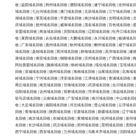
收
|
益阳域名回收
|
荆州域名回收
|
濮阳域名回收
|
遂宁域名回收
|
沧州域名
域名回收
|
七台河域名回收
|
澳门域名回收
|
北辰域名回收
|
江宁域名回收
|
湖域名回收
|
莱芜域名回收
|
平度域名回收
|
南沙域名回收
|
光明域名回收
|
庆域名回收
|
抚州域名回收
|
威海域名回收
|
茂名域名回收
|
百色域名回收
|
安盟域名回收
|
商洛域名回收
|
庆阳域名回收
|
辽阳域名回收
|
牡丹江域名回
收
|
莱西域名回收
|
从化域名回收
|
大鹏域名回收
|
永川域名回收
|
杨浦域名
收
|
广东域名回收
|
惠州域名回收
|
钦州域名回收
|
郴州域名回收
|
咸宁域名
域名回收
|
盘锦域名回收
|
黑河域名回收
|
静海域名回收
|
高淳域名回收
|
建
港域名回收
|
南安域名回收
|
铜陵域名回收
|
滨州域名回收
|
广西域名回收
|
阿拉善盟域名回收
|
陇南域名回收
|
铁岭域名回收
|
绥化域名回收
|
宝坻域名
回收
|
宣城域名回收
|
德州域名回收
|
海南域名回收
|
汕尾域名回收
|
北海域
岭域名回收
|
宁河域名回收
|
淳安域名回收
|
江津域名回收
|
青浦域名回收
|
商丘域名回收
|
南充域名回收
|
甘南域名回收
|
武清域名回收
|
合川域名回收
信阳域名回收
|
达州域名回收
|
双桥域名回收
|
菏泽域名回收
|
清远域名回收
驻马店域名回收
|
云南域名回收
|
广安域名回收
|
南川域名回收
|
中山域名回
收
|
大足域名回收
|
揭阳域名回收
|
河北域名回收
|
璧山域名回收
|
云浮域名
回收
|
青海域名回收
|
陕西域名回收
|
甘肃域名回收
|
新疆域名回收
|
辽宁域
名回收
|
南京域名回收
|
东城域名回收
|
黄埔域名回收
|
杭州域名回收
|
泉州
名回收
|
长沙域名回收
|
武汉域名回收
|
郑州域名回收
|
昆明域名回收
|
贵阳
西宁域名回收
|
西安域名回收
|
兰州域名回收
|
乌鲁木齐域名回收
|
沈阳域名