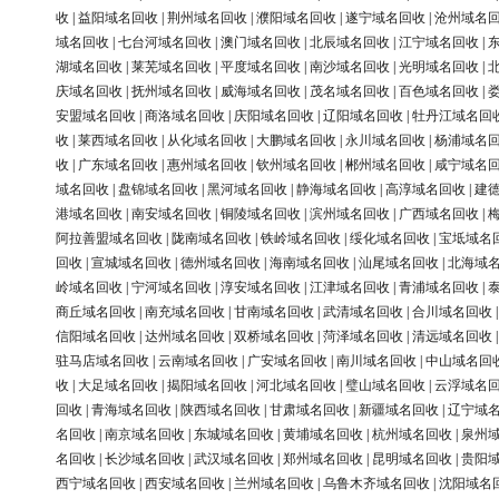
收
|
益阳域名回收
|
荆州域名回收
|
濮阳域名回收
|
遂宁域名回收
|
沧州域名
域名回收
|
七台河域名回收
|
澳门域名回收
|
北辰域名回收
|
江宁域名回收
|
湖域名回收
|
莱芜域名回收
|
平度域名回收
|
南沙域名回收
|
光明域名回收
|
庆域名回收
|
抚州域名回收
|
威海域名回收
|
茂名域名回收
|
百色域名回收
|
安盟域名回收
|
商洛域名回收
|
庆阳域名回收
|
辽阳域名回收
|
牡丹江域名回
收
|
莱西域名回收
|
从化域名回收
|
大鹏域名回收
|
永川域名回收
|
杨浦域名
收
|
广东域名回收
|
惠州域名回收
|
钦州域名回收
|
郴州域名回收
|
咸宁域名
域名回收
|
盘锦域名回收
|
黑河域名回收
|
静海域名回收
|
高淳域名回收
|
建
港域名回收
|
南安域名回收
|
铜陵域名回收
|
滨州域名回收
|
广西域名回收
|
阿拉善盟域名回收
|
陇南域名回收
|
铁岭域名回收
|
绥化域名回收
|
宝坻域名
回收
|
宣城域名回收
|
德州域名回收
|
海南域名回收
|
汕尾域名回收
|
北海域
岭域名回收
|
宁河域名回收
|
淳安域名回收
|
江津域名回收
|
青浦域名回收
|
商丘域名回收
|
南充域名回收
|
甘南域名回收
|
武清域名回收
|
合川域名回收
信阳域名回收
|
达州域名回收
|
双桥域名回收
|
菏泽域名回收
|
清远域名回收
驻马店域名回收
|
云南域名回收
|
广安域名回收
|
南川域名回收
|
中山域名回
收
|
大足域名回收
|
揭阳域名回收
|
河北域名回收
|
璧山域名回收
|
云浮域名
回收
|
青海域名回收
|
陕西域名回收
|
甘肃域名回收
|
新疆域名回收
|
辽宁域
名回收
|
南京域名回收
|
东城域名回收
|
黄埔域名回收
|
杭州域名回收
|
泉州
名回收
|
长沙域名回收
|
武汉域名回收
|
郑州域名回收
|
昆明域名回收
|
贵阳
西宁域名回收
|
西安域名回收
|
兰州域名回收
|
乌鲁木齐域名回收
|
沈阳域名