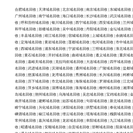
合肥域名回收
|
天津域名回收
|
北京域名回收
|
南京域名回收
|
东城域名回收
广州域名回收
|
南宁域名回收
|
海口域名回收
|
长沙域名回收
|
武汉域名回收
收
|
呼和浩特域名回收
|
银川域名回收
|
西宁域名回收
|
西安域名回收
|
兰州
和平域名回收
|
鼓楼域名回收
|
吴中域名回收
|
丹阳域名回收
|
金坛域名回收
收
|
丰县域名回收
|
靖江域名回收
|
宿城域名回收
|
上城域名回收
|
余姚域名
收
|
定海域名回收
|
黄岩域名回收
|
莲都域名回收
|
包河域名回收
|
市中域名
收
|
西城域名回收
|
浦东域名回收
|
宁波域名回收
|
三明域名回收
|
淮北域名
回收
|
黄石域名回收
|
开封域名回收
|
曲靖域名回收
|
遵义域名回收
|
重庆域
名回收
|
嘉峪关域名回收
|
克拉玛依域名回收
|
大连域名回收
|
四平域名回收
名回收
|
武进域名回收
|
滨湖域名回收
|
通州域名回收
|
广陵域名回收
|
盐都
名回收
|
慈溪域名回收
|
龙湾域名回收
|
秀洲域名回收
|
长兴域名回收
|
柯桥
名回收
|
历下域名回收
|
市北域名回收
|
海珠域名回收
|
罗湖域名回收
|
江北
名回收
|
萍乡域名回收
|
淄博域名回收
|
珠海域名回收
|
柳州域名回收
|
湘潭
岛域名回收
|
朔州域名回收
|
乌海域名回收
|
吴忠域名回收
|
宝鸡域名回收
|
南开域名回收
|
建邺域名回收
|
姑苏域名回收
|
句容域名回收
|
新北域名回收
睢宁域名回收
|
兴化域名回收
|
沭阳域名回收
|
拱墅域名回收
|
奉化域名回收
嵊泗域名回收
|
椒江域名回收
|
缙云域名回收
|
瑶海域名回收
|
槐荫域名回收
常州域名回收
|
嘉兴域名回收
|
龙岩域名回收
|
阜阳域名回收
|
九江域名回收
收
|
昭通域名回收
|
安顺域名回收
|
自贡域名回收
|
邯郸域名回收
|
阳泉域名