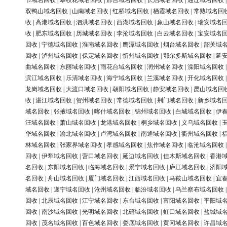
节域名回收
|
攀枝花域名回收
|
邢台域名回收
|
长治域名回收
|
通辽域名回收
双鸭山域名回收
|
山南域名回收
|
红桥域名回收
|
栖霞域名回收
|
常熟域名回
收
|
高港域名回收
|
泗洪域名回收
|
西湖域名回收
|
象山域名回收
|
瑞安域名
收
|
肥东域名回收
|
历城域名回收
|
李沧域名回收
|
白云域名回收
|
宝安域名
回收
|
宁德域名回收
|
淮南域名回收
|
鹰潭域名回收
|
烟台域名回收
|
韶关域
回收
|
泸州域名回收
|
保定域名回收
|
忻州域名回收
|
鄂尔多斯域名回收
|
延
曲域名回收
|
东丽域名回收
|
雨花台域名回收
|
润州域名回收
|
溧阳域名回收
滨江域名回收
|
乐清域名回收
|
海宁域名回收
|
兰溪域名回收
|
开化域名回收
龙岗域名回收
|
大渡口域名回收
|
朝阳域名回收
|
静安域名回收
|
昆山域名回
收
|
湛江域名回收
|
贺州域名回收
|
常德域名回收
|
荆门域名回收
|
新乡域名
域名回收
|
张掖域名回收
|
喀什域名回收
|
锦州域名回收
|
白城域名回收
|
伊
汪域名回收
|
萧山域名回收
|
龙港域名回收
|
桐乡域名回收
|
义乌域名回收
|
华域名回收
|
渝北域名回收
|
卢湾域名回收
|
南通域名回收
|
衢州域名回收
|
林域名回收
|
张家界域名回收
|
孝感域名回收
|
焦作域名回收
|
临沧域名回收
回收
|
伊犁域名回收
|
营口域名回收
|
延边域名回收
|
佳木斯域名回收
|
香港
名回收
|
东阳域名回收
|
临海域名回收
|
景宁域名回收
|
庐江域名回收
|
济阳
名回收
|
舟山域名回收
|
厦门域名回收
|
江西域名回收
|
马鞍山域名回收
|
宜
域名回收
|
遂宁域名回收
|
沧州域名回收
|
临汾域名回收
|
乌兰察布域名回收
回收
|
北辰域名回收
|
江宁域名回收
|
东台域名回收
|
富阳域名回收
|
平阳域
回收
|
南沙域名回收
|
光明域名回收
|
北碚域名回收
|
虹口域名回收
|
盐城域
回收
|
茂名域名回收
|
百色域名回收
|
娄底域名回收
|
黄冈域名回收
|
许昌域