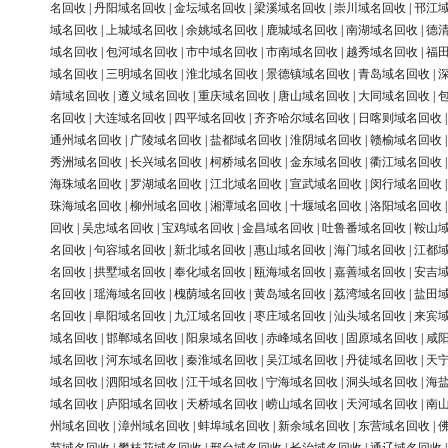
名回收
|
丹阳域名回收
|
金坛域名回收
|
梁溪域名回收
|
崇川域名回收
|
邗江
域名回收
|
上城域名回收
|
余姚域名回收
|
鹿城域名回收
|
南湖域名回收
|
德
域名回收
|
包河域名回收
|
市中域名回收
|
市南域名回收
|
越秀域名回收
|
福
域名回收
|
三明域名回收
|
淮北域名回收
|
景德镇域名回收
|
青岛域名回收
|
靖域名回收
|
遵义域名回收
|
重庆域名回收
|
唐山域名回收
|
大同域名回收
|
名回收
|
大连域名回收
|
四平域名回收
|
齐齐哈尔域名回收
|
日喀则域名回收
通州域名回收
|
广陵域名回收
|
盐都域名回收
|
淮阴域名回收
|
赣榆域名回收
秀洲域名回收
|
长兴域名回收
|
柯桥域名回收
|
金东域名回收
|
衢江域名回收
海珠域名回收
|
罗湖域名回收
|
江北域名回收
|
宣武域名回收
|
闵行域名回收
珠海域名回收
|
柳州域名回收
|
湘潭域名回收
|
十堰域名回收
|
洛阳域名回收
回收
|
吴忠域名回收
|
宝鸡域名回收
|
金昌域名回收
|
吐鲁番域名回收
|
鞍山
名回收
|
句容域名回收
|
新北域名回收
|
惠山域名回收
|
海门域名回收
|
江都
名回收
|
拱墅域名回收
|
奉化域名回收
|
瓯海域名回收
|
嘉善域名回收
|
安吉
名回收
|
瑶海域名回收
|
槐荫域名回收
|
黄岛域名回收
|
荔湾域名回收
|
盐田
名回收
|
阜阳域名回收
|
九江域名回收
|
枣庄域名回收
|
汕头域名回收
|
来宾
域名回收
|
邯郸域名回收
|
阳泉域名回收
|
赤峰域名回收
|
固原域名回收
|
咸
域名回收
|
河东域名回收
|
秦淮域名回收
|
吴江域名回收
|
丹徒域名回收
|
天
域名回收
|
泗阳域名回收
|
江干域名回收
|
宁海域名回收
|
洞头域名回收
|
海
域名回收
|
庐阳域名回收
|
天桥域名回收
|
崂山域名回收
|
天河域名回收
|
南
州域名回收
|
漳州域名回收
|
蚌埠域名回收
|
新余域名回收
|
东营域名回收
|