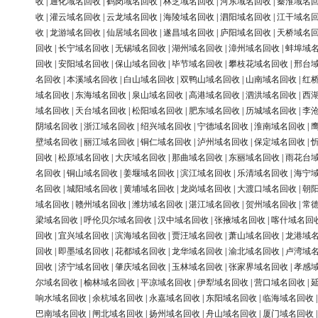
收
|
通化域名回收
|
鹤岗域名回收
|
林芝域名回收
|
河东域名回收
|
秦淮域名
收
|
灌云域名回收
|
云龙域名回收
|
海陵域名回收
|
泗阳域名回收
|
江干域名
收
|
龙游域名回收
|
仙居域名回收
|
遂昌域名回收
|
庐阳域名回收
|
天桥域名
回收
|
长宁域名回收
|
无锡域名回收
|
湖州域名回收
|
漳州域名回收
|
蚌埠域
回收
|
安阳域名回收
|
保山域名回收
|
毕节域名回收
|
攀枝花域名回收
|
邢台
名回收
|
本溪域名回收
|
白山域名回收
|
双鸭山域名回收
|
山南域名回收
|
红
域名回收
|
东海域名回收
|
泉山域名回收
|
高港域名回收
|
泗洪域名回收
|
西
域名回收
|
天台域名回收
|
松阳域名回收
|
肥东域名回收
|
历城域名回收
|
李
阴域名回收
|
浙江域名回收
|
绍兴域名回收
|
宁德域名回收
|
淮南域名回收
|
壁域名回收
|
丽江域名回收
|
铜仁域名回收
|
泸州域名回收
|
保定域名回收
|
回收
|
松原域名回收
|
大庆域名回收
|
那曲域名回收
|
东丽域名回收
|
雨花台
名回收
|
铜山域名回收
|
姜堰域名回收
|
滨江域名回收
|
乐清域名回收
|
海宁
名回收
|
城阳域名回收
|
黄埔域名回收
|
龙岗域名回收
|
大渡口域名回收
|
朝
域名回收
|
赣州域名回收
|
潍坊域名回收
|
湛江域名回收
|
贺州域名回收
|
常
梁域名回收
|
呼伦贝尔域名回收
|
汉中域名回收
|
张掖域名回收
|
喀什域名回
回收
|
宜兴域名回收
|
滨海域名回收
|
贾汪域名回收
|
萧山域名回收
|
龙港域
回收
|
即墨域名回收
|
花都域名回收
|
龙华域名回收
|
渝北域名回收
|
卢湾域
回收
|
济宁域名回收
|
肇庆域名回收
|
玉林域名回收
|
张家界域名回收
|
孝感
尔域名回收
|
榆林域名回收
|
平凉域名回收
|
伊犁域名回收
|
营口域名回收
|
响水域名回收
|
余杭域名回收
|
永嘉域名回收
|
东阳域名回收
|
临海域名回收
巴南域名回收
|
闸北域名回收
|
扬州域名回收
|
舟山域名回收
|
厦门域名回收