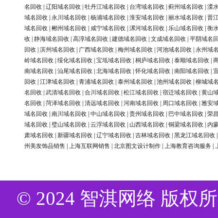
名回收
|
辽阳域名回收
|
牡丹江域名回收
|
台湾域名回收
|
蓟州域名回收
|
溧
域名回收
|
永川域名回收
|
杨浦域名回收
|
淮安域名回收
|
丽水域名回收
|
晋
域名回收
|
郴州域名回收
|
咸宁域名回收
|
漯河域名回收
|
乐山域名回收
|
衡
收
|
静海域名回收
|
高淳域名回收
|
建德域名回收
|
文成域名回收
|
平阴域名
回收
|
滨州域名回收
|
广西域名回收
|
梅州域名回收
|
河池域名回收
|
永州域
岭域名回收
|
绥化域名回收
|
宝坻域名回收
|
桐庐域名回收
|
泰顺域名回收
|
南域名回收
|
汕尾域名回收
|
北海域名回收
|
怀化域名回收
|
南阳域名回收
|
回收
|
江津域名回收
|
青浦域名回收
|
泰州域名回收
|
池州域名回收
|
柳城域
名回收
|
武清域名回收
|
合川域名回收
|
松江域名回收
|
宿迁域名回收
|
黄山
名回收
|
菏泽域名回收
|
清远域名回收
|
河南域名回收
|
周口域名回收
|
雅安
域名回收
|
南川域名回收
|
中山域名回收
|
贵州域名回收
|
巴中域名回收
|
荣
域名回收
|
璧山域名回收
|
云浮域名回收
|
山西域名回收
|
铜梁域名回收
|
内
肃域名回收
|
新疆域名回收
|
辽宁域名回收
|
吉林域名回收
|
黑龙江域名回收
州美发饰品销售
|
上海互联网销售
|
北京图文设计制作
|
上海教育咨询服务
|
© 2024 智淇网络 版权所有 Al