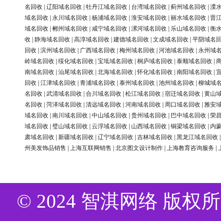
名回收
|
辽阳域名回收
|
牡丹江域名回收
|
台湾域名回收
|
蓟州域名回收
|
溧
域名回收
|
永川域名回收
|
杨浦域名回收
|
淮安域名回收
|
丽水域名回收
|
晋
域名回收
|
郴州域名回收
|
咸宁域名回收
|
漯河域名回收
|
乐山域名回收
|
衡
收
|
静海域名回收
|
高淳域名回收
|
建德域名回收
|
文成域名回收
|
平阴域名
回收
|
滨州域名回收
|
广西域名回收
|
梅州域名回收
|
河池域名回收
|
永州域
岭域名回收
|
绥化域名回收
|
宝坻域名回收
|
桐庐域名回收
|
泰顺域名回收
|
南域名回收
|
汕尾域名回收
|
北海域名回收
|
怀化域名回收
|
南阳域名回收
|
回收
|
江津域名回收
|
青浦域名回收
|
泰州域名回收
|
池州域名回收
|
柳城域
名回收
|
武清域名回收
|
合川域名回收
|
松江域名回收
|
宿迁域名回收
|
黄山
名回收
|
菏泽域名回收
|
清远域名回收
|
河南域名回收
|
周口域名回收
|
雅安
域名回收
|
南川域名回收
|
中山域名回收
|
贵州域名回收
|
巴中域名回收
|
荣
域名回收
|
璧山域名回收
|
云浮域名回收
|
山西域名回收
|
铜梁域名回收
|
内
肃域名回收
|
新疆域名回收
|
辽宁域名回收
|
吉林域名回收
|
黑龙江域名回收
州美发饰品销售
|
上海互联网销售
|
北京图文设计制作
|
上海教育咨询服务
|
© 2024 智淇网络 版权所有 Al