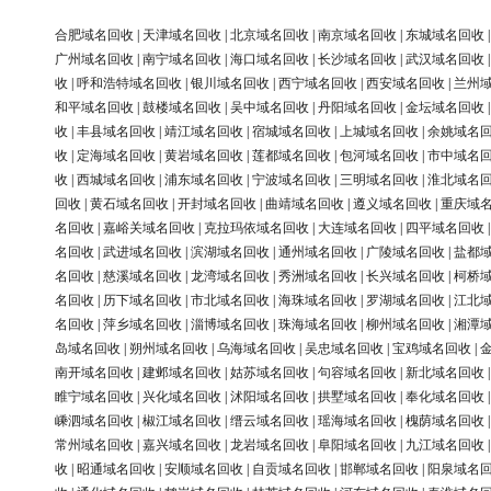
合肥域名回收
|
天津域名回收
|
北京域名回收
|
南京域名回收
|
东城域名回收
广州域名回收
|
南宁域名回收
|
海口域名回收
|
长沙域名回收
|
武汉域名回收
收
|
呼和浩特域名回收
|
银川域名回收
|
西宁域名回收
|
西安域名回收
|
兰州
和平域名回收
|
鼓楼域名回收
|
吴中域名回收
|
丹阳域名回收
|
金坛域名回收
收
|
丰县域名回收
|
靖江域名回收
|
宿城域名回收
|
上城域名回收
|
余姚域名
收
|
定海域名回收
|
黄岩域名回收
|
莲都域名回收
|
包河域名回收
|
市中域名
收
|
西城域名回收
|
浦东域名回收
|
宁波域名回收
|
三明域名回收
|
淮北域名
回收
|
黄石域名回收
|
开封域名回收
|
曲靖域名回收
|
遵义域名回收
|
重庆域
名回收
|
嘉峪关域名回收
|
克拉玛依域名回收
|
大连域名回收
|
四平域名回收
名回收
|
武进域名回收
|
滨湖域名回收
|
通州域名回收
|
广陵域名回收
|
盐都
名回收
|
慈溪域名回收
|
龙湾域名回收
|
秀洲域名回收
|
长兴域名回收
|
柯桥
名回收
|
历下域名回收
|
市北域名回收
|
海珠域名回收
|
罗湖域名回收
|
江北
名回收
|
萍乡域名回收
|
淄博域名回收
|
珠海域名回收
|
柳州域名回收
|
湘潭
岛域名回收
|
朔州域名回收
|
乌海域名回收
|
吴忠域名回收
|
宝鸡域名回收
|
南开域名回收
|
建邺域名回收
|
姑苏域名回收
|
句容域名回收
|
新北域名回收
睢宁域名回收
|
兴化域名回收
|
沭阳域名回收
|
拱墅域名回收
|
奉化域名回收
嵊泗域名回收
|
椒江域名回收
|
缙云域名回收
|
瑶海域名回收
|
槐荫域名回收
常州域名回收
|
嘉兴域名回收
|
龙岩域名回收
|
阜阳域名回收
|
九江域名回收
收
|
昭通域名回收
|
安顺域名回收
|
自贡域名回收
|
邯郸域名回收
|
阳泉域名