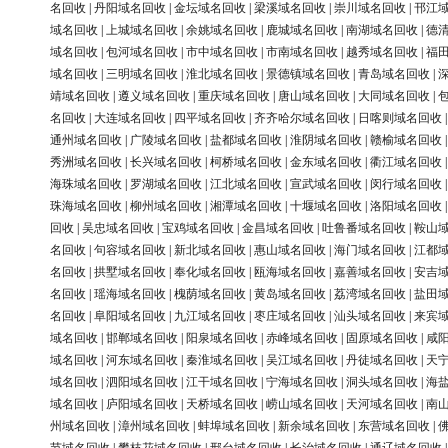
名回收
|
丹阳域名回收
|
金坛域名回收
|
梁溪域名回收
|
崇川域名回收
|
邗江
域名回收
|
上城域名回收
|
余姚域名回收
|
鹿城域名回收
|
南湖域名回收
|
德
域名回收
|
包河域名回收
|
市中域名回收
|
市南域名回收
|
越秀域名回收
|
福
域名回收
|
三明域名回收
|
淮北域名回收
|
景德镇域名回收
|
青岛域名回收
|
靖域名回收
|
遵义域名回收
|
重庆域名回收
|
唐山域名回收
|
大同域名回收
|
名回收
|
大连域名回收
|
四平域名回收
|
齐齐哈尔域名回收
|
日喀则域名回收
通州域名回收
|
广陵域名回收
|
盐都域名回收
|
淮阴域名回收
|
赣榆域名回收
秀洲域名回收
|
长兴域名回收
|
柯桥域名回收
|
金东域名回收
|
衢江域名回收
海珠域名回收
|
罗湖域名回收
|
江北域名回收
|
宣武域名回收
|
闵行域名回收
珠海域名回收
|
柳州域名回收
|
湘潭域名回收
|
十堰域名回收
|
洛阳域名回收
回收
|
吴忠域名回收
|
宝鸡域名回收
|
金昌域名回收
|
吐鲁番域名回收
|
鞍山
名回收
|
句容域名回收
|
新北域名回收
|
惠山域名回收
|
海门域名回收
|
江都
名回收
|
拱墅域名回收
|
奉化域名回收
|
瓯海域名回收
|
嘉善域名回收
|
安吉
名回收
|
瑶海域名回收
|
槐荫域名回收
|
黄岛域名回收
|
荔湾域名回收
|
盐田
名回收
|
阜阳域名回收
|
九江域名回收
|
枣庄域名回收
|
汕头域名回收
|
来宾
域名回收
|
邯郸域名回收
|
阳泉域名回收
|
赤峰域名回收
|
固原域名回收
|
咸
域名回收
|
河东域名回收
|
秦淮域名回收
|
吴江域名回收
|
丹徒域名回收
|
天
域名回收
|
泗阳域名回收
|
江干域名回收
|
宁海域名回收
|
洞头域名回收
|
海
域名回收
|
庐阳域名回收
|
天桥域名回收
|
崂山域名回收
|
天河域名回收
|
南
州域名回收
|
漳州域名回收
|
蚌埠域名回收
|
新余域名回收
|
东营域名回收
|