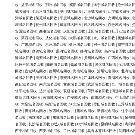
收
|
益阳域名回收
|
荆州域名回收
|
濮阳域名回收
|
遂宁域名回收
|
沧州域名
域名回收
|
七台河域名回收
|
澳门域名回收
|
北辰域名回收
|
江宁域名回收
|
湖域名回收
|
莱芜域名回收
|
平度域名回收
|
南沙域名回收
|
光明域名回收
|
庆域名回收
|
抚州域名回收
|
威海域名回收
|
茂名域名回收
|
百色域名回收
|
安盟域名回收
|
商洛域名回收
|
庆阳域名回收
|
辽阳域名回收
|
牡丹江域名回
收
|
莱西域名回收
|
从化域名回收
|
大鹏域名回收
|
永川域名回收
|
杨浦域名
收
|
广东域名回收
|
惠州域名回收
|
钦州域名回收
|
郴州域名回收
|
咸宁域名
域名回收
|
盘锦域名回收
|
黑河域名回收
|
静海域名回收
|
高淳域名回收
|
建
港域名回收
|
南安域名回收
|
铜陵域名回收
|
滨州域名回收
|
广西域名回收
|
阿拉善盟域名回收
|
陇南域名回收
|
铁岭域名回收
|
绥化域名回收
|
宝坻域名
回收
|
宣城域名回收
|
德州域名回收
|
海南域名回收
|
汕尾域名回收
|
北海域
岭域名回收
|
宁河域名回收
|
淳安域名回收
|
江津域名回收
|
青浦域名回收
|
商丘域名回收
|
南充域名回收
|
甘南域名回收
|
武清域名回收
|
合川域名回收
信阳域名回收
|
达州域名回收
|
双桥域名回收
|
菏泽域名回收
|
清远域名回收
驻马店域名回收
|
云南域名回收
|
广安域名回收
|
南川域名回收
|
中山域名回
收
|
大足域名回收
|
揭阳域名回收
|
河北域名回收
|
璧山域名回收
|
云浮域名
回收
|
青海域名回收
|
陕西域名回收
|
甘肃域名回收
|
新疆域名回收
|
辽宁域
名回收
|
南京域名回收
|
东城域名回收
|
黄埔域名回收
|
杭州域名回收
|
泉州
名回收
|
长沙域名回收
|
武汉域名回收
|
郑州域名回收
|
昆明域名回收
|
贵阳
西宁域名回收
|
西安域名回收
|
兰州域名回收
|
乌鲁木齐域名回收
|
沈阳域名