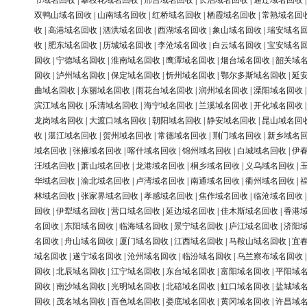
节域名回收
|
攀枝花域名回收
|
邢台域名回收
|
长治域名回收
|
通辽域名回收
双鸭山域名回收
|
山南域名回收
|
红桥域名回收
|
栖霞域名回收
|
常熟域名回
收
|
高港域名回收
|
泗洪域名回收
|
西湖域名回收
|
象山域名回收
|
瑞安域名
收
|
肥东域名回收
|
历城域名回收
|
李沧域名回收
|
白云域名回收
|
宝安域名
回收
|
宁德域名回收
|
淮南域名回收
|
鹰潭域名回收
|
烟台域名回收
|
韶关域
回收
|
泸州域名回收
|
保定域名回收
|
忻州域名回收
|
鄂尔多斯域名回收
|
延
曲域名回收
|
东丽域名回收
|
雨花台域名回收
|
润州域名回收
|
溧阳域名回收
滨江域名回收
|
乐清域名回收
|
海宁域名回收
|
兰溪域名回收
|
开化域名回收
龙岗域名回收
|
大渡口域名回收
|
朝阳域名回收
|
静安域名回收
|
昆山域名回
收
|
湛江域名回收
|
贺州域名回收
|
常德域名回收
|
荆门域名回收
|
新乡域名
域名回收
|
张掖域名回收
|
喀什域名回收
|
锦州域名回收
|
白城域名回收
|
伊
汪域名回收
|
萧山域名回收
|
龙港域名回收
|
桐乡域名回收
|
义乌域名回收
|
华域名回收
|
渝北域名回收
|
卢湾域名回收
|
南通域名回收
|
衢州域名回收
|
林域名回收
|
张家界域名回收
|
孝感域名回收
|
焦作域名回收
|
临沧域名回收
回收
|
伊犁域名回收
|
营口域名回收
|
延边域名回收
|
佳木斯域名回收
|
香港
名回收
|
东阳域名回收
|
临海域名回收
|
景宁域名回收
|
庐江域名回收
|
济阳
名回收
|
舟山域名回收
|
厦门域名回收
|
江西域名回收
|
马鞍山域名回收
|
宜
域名回收
|
遂宁域名回收
|
沧州域名回收
|
临汾域名回收
|
乌兰察布域名回收
回收
|
北辰域名回收
|
江宁域名回收
|
东台域名回收
|
富阳域名回收
|
平阳域
回收
|
南沙域名回收
|
光明域名回收
|
北碚域名回收
|
虹口域名回收
|
盐城域
回收
|
茂名域名回收
|
百色域名回收
|
娄底域名回收
|
黄冈域名回收
|
许昌域