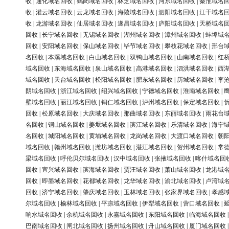
收
|
通化域名回收
|
鹤岗域名回收
|
林芝域名回收
|
河东域名回收
|
秦淮域名
收
|
灌云域名回收
|
云龙域名回收
|
海陵域名回收
|
泗阳域名回收
|
江干域名
收
|
龙游域名回收
|
仙居域名回收
|
遂昌域名回收
|
庐阳域名回收
|
天桥域名
回收
|
长宁域名回收
|
无锡域名回收
|
湖州域名回收
|
漳州域名回收
|
蚌埠域
回收
|
安阳域名回收
|
保山域名回收
|
毕节域名回收
|
攀枝花域名回收
|
邢台
名回收
|
本溪域名回收
|
白山域名回收
|
双鸭山域名回收
|
山南域名回收
|
红
域名回收
|
东海域名回收
|
泉山域名回收
|
高港域名回收
|
泗洪域名回收
|
西
域名回收
|
天台域名回收
|
松阳域名回收
|
肥东域名回收
|
历城域名回收
|
李
阴域名回收
|
浙江域名回收
|
绍兴域名回收
|
宁德域名回收
|
淮南域名回收
|
壁域名回收
|
丽江域名回收
|
铜仁域名回收
|
泸州域名回收
|
保定域名回收
|
回收
|
松原域名回收
|
大庆域名回收
|
那曲域名回收
|
东丽域名回收
|
雨花台
名回收
|
铜山域名回收
|
姜堰域名回收
|
滨江域名回收
|
乐清域名回收
|
海宁
名回收
|
城阳域名回收
|
黄埔域名回收
|
龙岗域名回收
|
大渡口域名回收
|
朝
域名回收
|
赣州域名回收
|
潍坊域名回收
|
湛江域名回收
|
贺州域名回收
|
常
梁域名回收
|
呼伦贝尔域名回收
|
汉中域名回收
|
张掖域名回收
|
喀什域名回
回收
|
宜兴域名回收
|
滨海域名回收
|
贾汪域名回收
|
萧山域名回收
|
龙港域
回收
|
即墨域名回收
|
花都域名回收
|
龙华域名回收
|
渝北域名回收
|
卢湾域
回收
|
济宁域名回收
|
肇庆域名回收
|
玉林域名回收
|
张家界域名回收
|
孝感
尔域名回收
|
榆林域名回收
|
平凉域名回收
|
伊犁域名回收
|
营口域名回收
|
响水域名回收
|
余杭域名回收
|
永嘉域名回收
|
东阳域名回收
|
临海域名回收
巴南域名回收
|
闸北域名回收
|
扬州域名回收
|
舟山域名回收
|
厦门域名回收