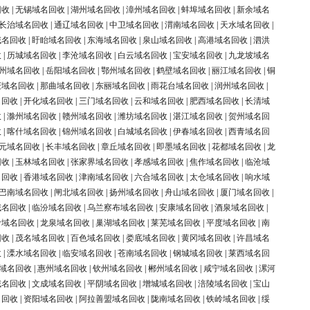
回收
|
无锡域名回收
|
湖州域名回收
|
漳州域名回收
|
蚌埠域名回收
|
新余域名
长治域名回收
|
通辽域名回收
|
中卫域名回收
|
渭南域名回收
|
天水域名回收
|
域名回收
|
盱眙域名回收
|
东海域名回收
|
泉山域名回收
|
高港域名回收
|
泗洪
收
|
历城域名回收
|
李沧域名回收
|
白云域名回收
|
宝安域名回收
|
九龙坡域名
州域名回收
|
岳阳域名回收
|
鄂州域名回收
|
鹤壁域名回收
|
丽江域名回收
|
铜
庆域名回收
|
那曲域名回收
|
东丽域名回收
|
雨花台域名回收
|
润州域名回收
|
名回收
|
开化域名回收
|
三门域名回收
|
云和域名回收
|
肥西域名回收
|
长清域
收
|
滁州域名回收
|
赣州域名回收
|
潍坊域名回收
|
湛江域名回收
|
贺州域名回
收
|
喀什域名回收
|
锦州域名回收
|
白城域名回收
|
伊春域名回收
|
西青域名回
元域名回收
|
长丰域名回收
|
章丘域名回收
|
即墨域名回收
|
花都域名回收
|
龙
回收
|
玉林域名回收
|
张家界域名回收
|
孝感域名回收
|
焦作域名回收
|
临沧域
名回收
|
香港域名回收
|
津南域名回收
|
六合域名回收
|
太仓域名回收
|
响水域
巴南域名回收
|
闸北域名回收
|
扬州域名回收
|
舟山域名回收
|
厦门域名回收
|
域名回收
|
临汾域名回收
|
乌兰察布域名回收
|
安康域名回收
|
酒泉域名回收
|
岭域名回收
|
龙泉域名回收
|
巢湖域名回收
|
莱芜域名回收
|
平度域名回收
|
南
回收
|
茂名域名回收
|
百色域名回收
|
娄底域名回收
|
黄冈域名回收
|
许昌域名
收
|
溧水域名回收
|
临安域名回收
|
苍南域名回收
|
钢城域名回收
|
莱西域名回
域名回收
|
惠州域名回收
|
钦州域名回收
|
郴州域名回收
|
咸宁域名回收
|
漯河
域名回收
|
文成域名回收
|
平阴域名回收
|
增城域名回收
|
涪陵域名回收
|
宝山
名回收
|
资阳域名回收
|
阿拉善盟域名回收
|
陇南域名回收
|
铁岭域名回收
|
绥