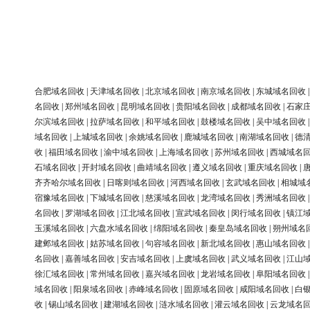
合肥域名回收
|
天津域名回收
|
北京域名回收
|
南京域名回收
|
东城域名回收
名回收
|
郑州域名回收
|
昆明域名回收
|
贵阳域名回收
|
成都域名回收
|
石家
尔滨域名回收
|
拉萨域名回收
|
和平域名回收
|
鼓楼域名回收
|
吴中域名回收
域名回收
|
上城域名回收
|
余姚域名回收
|
鹿城域名回收
|
南湖域名回收
|
德
收
|
福田域名回收
|
渝中域名回收
|
上海域名回收
|
苏州域名回收
|
西城域名
石域名回收
|
开封域名回收
|
曲靖域名回收
|
遵义域名回收
|
重庆域名回收
|
齐齐哈尔域名回收
|
日喀则域名回收
|
河西域名回收
|
玄武域名回收
|
相城域
宿豫域名回收
|
下城域名回收
|
慈溪域名回收
|
龙湾域名回收
|
秀洲域名回收
名回收
|
罗湖域名回收
|
江北域名回收
|
宣武域名回收
|
闵行域名回收
|
镇江
玉溪域名回收
|
六盘水域名回收
|
绵阳域名回收
|
秦皇岛域名回收
|
朔州域名
建邺域名回收
|
姑苏域名回收
|
句容域名回收
|
新北域名回收
|
惠山域名回收
名回收
|
嘉善域名回收
|
安吉域名回收
|
上虞域名回收
|
武义域名回收
|
江山
徐汇域名回收
|
常州域名回收
|
嘉兴域名回收
|
龙岩域名回收
|
阜阳域名回收
域名回收
|
阳泉域名回收
|
赤峰域名回收
|
固原域名回收
|
咸阳域名回收
|
白
收
|
锡山域名回收
|
建湖域名回收
|
涟水域名回收
|
灌云域名回收
|
云龙域名