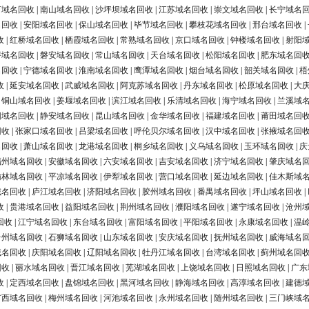
河域名回收
|
南山域名回收
|
沙坪坝域名回收
|
江苏域名回收
|
崇文域名回收
|
长宁域名
名回收
|
安阳域名回收
|
保山域名回收
|
毕节域名回收
|
攀枝花域名回收
|
邢台域名回收
|
收
|
红桥域名回收
|
栖霞域名回收
|
常熟域名回收
|
京口域名回收
|
钟楼域名回收
|
射阳
浔域名回收
|
磐安域名回收
|
常山域名回收
|
天台域名回收
|
松阳域名回收
|
肥东域名回
名回收
|
宁德域名回收
|
淮南域名回收
|
鹰潭域名回收
|
烟台域名回收
|
韶关域名回收
|
梧
收
|
延安域名回收
|
武威域名回收
|
阿克苏域名回收
|
丹东域名回收
|
松原域名回收
|
大
|
铜山域名回收
|
姜堰域名回收
|
滨江域名回收
|
乐清域名回收
|
海宁域名回收
|
兰溪域
阳域名回收
|
静安域名回收
|
昆山域名回收
|
金华域名回收
|
福建域名回收
|
莆田域名回
回收
|
张家口域名回收
|
吕梁域名回收
|
呼伦贝尔域名回收
|
汉中域名回收
|
张掖域名回
名回收
|
萧山域名回收
|
龙港域名回收
|
桐乡域名回收
|
义乌域名回收
|
玉环域名回收
|
庆
福州域名回收
|
安徽域名回收
|
六安域名回收
|
吉安域名回收
|
济宁域名回收
|
肇庆域名
榆林域名回收
|
平凉域名回收
|
伊犁域名回收
|
营口域名回收
|
延边域名回收
|
佳木斯域
域名回收
|
庐江域名回收
|
济阳域名回收
|
胶州域名回收
|
番禺域名回收
|
坪山域名回收
|
收
|
贵港域名回收
|
益阳域名回收
|
荆州域名回收
|
濮阳域名回收
|
遂宁域名回收
|
沧州
回收
|
江宁域名回收
|
东台域名回收
|
富阳域名回收
|
平阳域名回收
|
永康域名回收
|
温
台州域名回收
|
石狮域名回收
|
山东域名回收
|
安庆域名回收
|
抚州域名回收
|
威海域名
域名回收
|
庆阳域名回收
|
辽阳域名回收
|
牡丹江域名回收
|
台湾域名回收
|
蓟州域名回
回收
|
丽水域名回收
|
晋江域名回收
|
芜湖域名回收
|
上饶域名回收
|
日照域名回收
|
广东
收
|
定西域名回收
|
盘锦域名回收
|
黑河域名回收
|
静海域名回收
|
高淳域名回收
|
建德
广西域名回收
|
梅州域名回收
|
河池域名回收
|
永州域名回收
|
随州域名回收
|
三门峡域