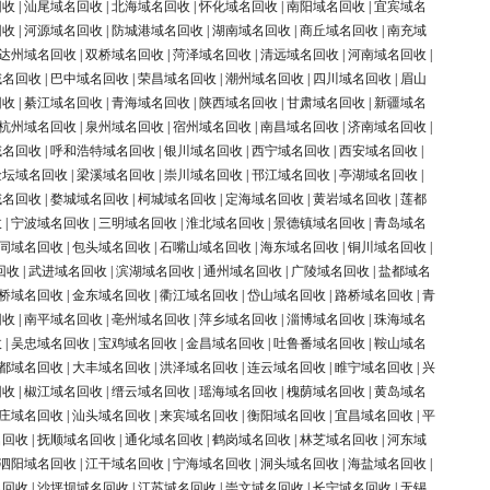
回收
|
汕尾域名回收
|
北海域名回收
|
怀化域名回收
|
南阳域名回收
|
宜宾域名
回收
|
河源域名回收
|
防城港域名回收
|
湖南域名回收
|
商丘域名回收
|
南充域
达州域名回收
|
双桥域名回收
|
菏泽域名回收
|
清远域名回收
|
河南域名回收
|
域名回收
|
巴中域名回收
|
荣昌域名回收
|
潮州域名回收
|
四川域名回收
|
眉山
回收
|
綦江域名回收
|
青海域名回收
|
陕西域名回收
|
甘肃域名回收
|
新疆域名
杭州域名回收
|
泉州域名回收
|
宿州域名回收
|
南昌域名回收
|
济南域名回收
|
域名回收
|
呼和浩特域名回收
|
银川域名回收
|
西宁域名回收
|
西安域名回收
|
金坛域名回收
|
梁溪域名回收
|
崇川域名回收
|
邗江域名回收
|
亭湖域名回收
|
域名回收
|
婺城域名回收
|
柯城域名回收
|
定海域名回收
|
黄岩域名回收
|
莲都
收
|
宁波域名回收
|
三明域名回收
|
淮北域名回收
|
景德镇域名回收
|
青岛域名
同域名回收
|
包头域名回收
|
石嘴山域名回收
|
海东域名回收
|
铜川域名回收
|
回收
|
武进域名回收
|
滨湖域名回收
|
通州域名回收
|
广陵域名回收
|
盐都域名
桥域名回收
|
金东域名回收
|
衢江域名回收
|
岱山域名回收
|
路桥域名回收
|
青
回收
|
南平域名回收
|
亳州域名回收
|
萍乡域名回收
|
淄博域名回收
|
珠海域名
收
|
吴忠域名回收
|
宝鸡域名回收
|
金昌域名回收
|
吐鲁番域名回收
|
鞍山域名
都域名回收
|
大丰域名回收
|
洪泽域名回收
|
连云域名回收
|
睢宁域名回收
|
兴
回收
|
椒江域名回收
|
缙云域名回收
|
瑶海域名回收
|
槐荫域名回收
|
黄岛域名
庄域名回收
|
汕头域名回收
|
来宾域名回收
|
衡阳域名回收
|
宜昌域名回收
|
平
名回收
|
抚顺域名回收
|
通化域名回收
|
鹤岗域名回收
|
林芝域名回收
|
河东域
泗阳域名回收
|
江干域名回收
|
宁海域名回收
|
洞头域名回收
|
海盐域名回收
|
名回收
|
沙坪坝域名回收
|
江苏域名回收
|
崇文域名回收
|
长宁域名回收
|
无锡