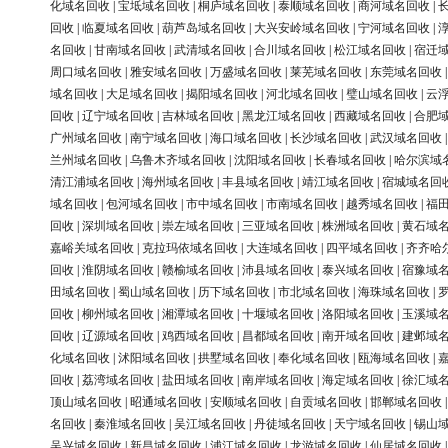
化域名回收
|
宝坻域名回收
|
桐庐域名回收
|
泰顺域名回收
|
商河域名回收
|
回收
|
临夏域名回收
|
葫芦岛域名回收
|
大兴安岭域名回收
|
宁河域名回收
|
名回收
|
甘南域名回收
|
武清域名回收
|
合川域名回收
|
松江域名回收
|
宿迁
周口域名回收
|
雅安域名回收
|
万盛域名回收
|
莱芜域名回收
|
东莞域名回收
域名回收
|
大足域名回收
|
揭阳域名回收
|
河北域名回收
|
璧山域名回收
|
云
回收
|
辽宁域名回收
|
吉林域名回收
|
黑龙江域名回收
|
西藏域名回收
|
合肥
广州域名回收
|
南宁域名回收
|
海口域名回收
|
长沙域名回收
|
武汉域名回收
兰州域名回收
|
乌鲁木齐域名回收
|
沈阳域名回收
|
长春域名回收
|
哈尔滨域
清江浦域名回收
|
海州域名回收
|
丰县域名回收
|
靖江域名回收
|
宿城域名回
域名回收
|
包河域名回收
|
市中域名回收
|
市南域名回收
|
越秀域名回收
|
福
回收
|
深圳域名回收
|
崇左域名回收
|
三亚域名回收
|
株洲域名回收
|
黄石域
嘉峪关域名回收
|
克拉玛依域名回收
|
大连域名回收
|
四平域名回收
|
齐齐哈
回收
|
淮阴域名回收
|
赣榆域名回收
|
沛县域名回收
|
泰兴域名回收
|
宿豫域
田域名回收
|
蜀山域名回收
|
历下域名回收
|
市北域名回收
|
海珠域名回收
|
回收
|
柳州域名回收
|
湘潭域名回收
|
十堰域名回收
|
洛阳域名回收
|
玉溪域
回收
|
辽源域名回收
|
鸡西域名回收
|
昌都域名回收
|
南开域名回收
|
建邺域
化域名回收
|
沭阳域名回收
|
拱墅域名回收
|
奉化域名回收
|
瓯海域名回收
|
回收
|
荔湾域名回收
|
盐田域名回收
|
南岸域名回收
|
海定域名回收
|
徐汇域
顶山域名回收
|
昭通域名回收
|
安顺域名回收
|
自贡域名回收
|
邯郸域名回收
名回收
|
秦淮域名回收
|
吴江域名回收
|
丹徒域名回收
|
天宁域名回收
|
锡山
吴兴域名回收
|
新昌域名回收
|
浦江域名回收
|
龙游域名回收
|
仙居域名回收