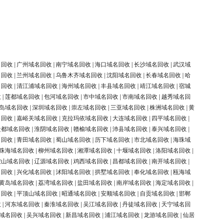
名回收
|
广州域名回收
|
南宁域名回收
|
海口域名回收
|
长沙域名回收
|
武汉域
名回收
|
兰州域名回收
|
乌鲁木齐域名回收
|
沈阳域名回收
|
长春域名回收
|
哈
名回收
|
清江浦域名回收
|
海州域名回收
|
丰县域名回收
|
靖江域名回收
|
宿城
收
|
莲都域名回收
|
包河域名回收
|
市中域名回收
|
市南域名回收
|
越秀域名回
岛域名回收
|
深圳域名回收
|
崇左域名回收
|
三亚域名回收
|
株洲域名回收
|
黄
名回收
|
嘉峪关域名回收
|
克拉玛依域名回收
|
大连域名回收
|
四平域名回收
|
盐都域名回收
|
淮阴域名回收
|
赣榆域名回收
|
沛县域名回收
|
泰兴域名回收
|
名回收
|
青田域名回收
|
蜀山域名回收
|
历下域名回收
|
市北域名回收
|
海珠域
珠海域名回收
|
柳州域名回收
|
湘潭域名回收
|
十堰域名回收
|
洛阳域名回收
|
鞍山域名回收
|
辽源域名回收
|
鸡西域名回收
|
昌都域名回收
|
南开域名回收
|
名回收
|
兴化域名回收
|
沭阳域名回收
|
拱墅域名回收
|
奉化域名回收
|
瓯海域
黄岛域名回收
|
荔湾域名回收
|
盐田域名回收
|
南岸域名回收
|
海定域名回收
|
名回收
|
平顶山域名回收
|
昭通域名回收
|
安顺域名回收
|
自贡域名回收
|
邯郸
收
|
河东域名回收
|
秦淮域名回收
|
吴江域名回收
|
丹徒域名回收
|
天宁域名回
域名回收
|
吴兴域名回收
|
新昌域名回收
|
浦江域名回收
|
龙游域名回收
|
仙居