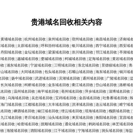
贵港域名回收相关内容
|
黄埔域名回收
|
杭州域名回收
|
泉州域名回收
|
宿州域名回收
|
南昌域名回收
|
济南域
庄域名回收
|
太原域名回收
|
呼和浩特域名回收
|
银川域名回收
|
西宁域名回收
|
西安域
|
丹阳域名回收
|
金坛域名回收
|
梁溪域名回收
|
崇川域名回收
|
邗江域名回收
|
亭湖域
清域名回收
|
越城域名回收
|
婺城域名回收
|
柯城域名回收
|
定海域名回收
|
黄岩域名回
回收
|
浦东域名回收
|
宁波域名回收
|
三明域名回收
|
淮北域名回收
|
景德镇域名回收
|
青
唐山域名回收
|
大同域名回收
|
包头域名回收
|
石嘴山域名回收
|
海东域名回收
|
铜川域
名回收
|
扬中域名回收
|
武进域名回收
|
滨湖域名回收
|
通州域名回收
|
广陵域名回收
|
|
长兴域名回收
|
柯桥域名回收
|
金东域名回收
|
衢江域名回收
|
岱山域名回收
|
路桥域
域名回收
|
温州域名回收
|
南平域名回收
|
亳州域名回收
|
萍乡域名回收
|
淄博域名回收
|
回收
|
乌海域名回收
|
吴忠域名回收
|
宝鸡域名回收
|
金昌域名回收
|
吐鲁番域名回收
|
|
海门域名回收
|
江都域名回收
|
大丰域名回收
|
洪泽域名回收
|
连云域名回收
|
睢宁域
域名回收
|
嵊泗域名回收
|
椒江域名回收
|
缙云域名回收
|
瑶海域名回收
|
槐荫域名回收
|
|
九江域名回收
|
枣庄域名回收
|
汕头域名回收
|
来宾域名回收
|
衡阳域名回收
|
宜昌域
银域名回收
|
哈密域名回收
|
抚顺域名回收
|
通化域名回收
|
鹤岗域名回收
|
林芝域名回
回收
|
海陵域名回收
|
泗阳域名回收
|
江干域名回收
|
宁海域名回收
|
洞头域名回收
|
海盐