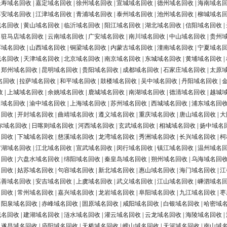
长寿域名回收
|
嘉定域名回收
|
徐州域名回收
|
宣城域名回收
|
德州域名回收
|
海南域名
淳安域名回收
|
江津域名回收
|
青浦域名回收
|
泰州域名回收
|
池州域名回收
|
柳城域名
域名回收
|
黄山域名回收
|
临沂域名回收
|
阳江域名回收
|
湖北域名回收
|
信阳域名回收
|
|
驻马店域名回收
|
云南域名回收
|
广安域名回收
|
南川域名回收
|
中山域名回收
|
贵州
浮域名回收
|
山西域名回收
|
铜梁域名回收
|
内蒙古域名回收
|
潼南域名回收
|
宁夏域名
域名回收
|
天津域名回收
|
北京域名回收
|
南京域名回收
|
东城域名回收
|
黄埔域名回收
|
|
郑州域名回收
|
昆明域名回收
|
贵阳域名回收
|
成都域名回收
|
石家庄域名回收
|
太原
名回收
|
拉萨域名回收
|
和平域名回收
|
鼓楼域名回收
|
吴中域名回收
|
丹阳域名回收
|
收
|
上城域名回收
|
余姚域名回收
|
鹿城域名回收
|
南湖域名回收
|
德清域名回收
|
越城
田域名回收
|
渝中域名回收
|
上海域名回收
|
苏州域名回收
|
西城域名回收
|
浦东域名回
名回收
|
开封域名回收
|
曲靖域名回收
|
遵义域名回收
|
重庆域名回收
|
唐山域名回收
|
大
尔域名回收
|
日喀则域名回收
|
河西域名回收
|
玄武域名回收
|
相城域名回收
|
扬中域名
名回收
|
下城域名回收
|
慈溪域名回收
|
龙湾域名回收
|
秀洲域名回收
|
长兴域名回收
|
柯
罗湖域名回收
|
江北域名回收
|
宣武域名回收
|
闵行域名回收
|
镇江域名回收
|
温州域名
名回收
|
六盘水域名回收
|
绵阳域名回收
|
秦皇岛域名回收
|
朔州域名回收
|
乌海域名回
名回收
|
姑苏域名回收
|
句容域名回收
|
新北域名回收
|
惠山域名回收
|
海门域名回收
|
江
嘉善域名回收
|
安吉域名回收
|
上虞域名回收
|
武义域名回收
|
江山域名回收
|
嵊泗域名
名回收
|
常州域名回收
|
嘉兴域名回收
|
龙岩域名回收
|
阜阳域名回收
|
九江域名回收
|
枣
|
阳泉域名回收
|
赤峰域名回收
|
固原域名回收
|
咸阳域名回收
|
白银域名回收
|
哈密域
域名回收
|
建湖域名回收
|
涟水域名回收
|
灌云域名回收
|
云龙域名回收
|
海陵域名回收
|
|
遂昌域名回收
|
庐阳域名回收
|
天桥域名回收
|
崂山域名回收
|
天河域名回收
|
南山域