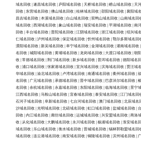
域名回收
|
遂昌域名回收
|
庐阳域名回收
|
天桥域名回收
|
崂山域名回收
|
天
回收
|
东营域名回收
|
佛山域名回收
|
桂林域名回收
|
邵阳域名回收
|
襄阳域
昌吉域名回收
|
本溪域名回收
|
白山域名回收
|
双鸭山域名回收
|
山南域名回
域名回收
|
西湖域名回收
|
象山域名回收
|
瑞安域名回收
|
平湖域名回收
|
南
回收
|
丰台域名回收
|
普陀域名回收
|
江阴域名回收
|
浙江域名回收
|
绍兴域
仁域名回收
|
泸州域名回收
|
保定域名回收
|
忻州域名回收
|
鄂尔多斯域名回
溧阳域名回收
|
新吴域名回收
|
阜宁域名回收
|
金湖域名回收
|
灌南域名回收
名回收
|
城阳域名回收
|
黄埔域名回收
|
龙岗域名回收
|
大渡口域名回收
|
朝
收
|
常德域名回收
|
荆门域名回收
|
新乡域名回收
|
普洱域名回收
|
德阳域名
收
|
浦口域名回收
|
张家港域名回收
|
宜兴域名回收
|
滨海域名回收
|
贾汪域
华域名回收
|
渝北域名回收
|
卢湾域名回收
|
南通域名回收
|
衢州域名回收
|
名回收
|
广元域名回收
|
承德域名回收
|
晋中域名回收
|
巴彦淖尔域名回收
|
名回收
|
余杭域名回收
|
永嘉域名回收
|
东阳域名回收
|
临海域名回收
|
景宁
江西域名回收
|
马鞍山域名回收
|
宜春域名回收
|
泰安域名回收
|
江门域名回
石河子域名回收
|
阜新域名回收
|
七台河域名回收
|
澳门域名回收
|
北辰域名
沙域名回收
|
光明域名回收
|
北碚域名回收
|
虹口域名回收
|
盐城域名回收
|
回收
|
内江域名回收
|
廊坊域名回收
|
运城域名回收
|
兴安盟域名回收
|
商洛
收
|
从化域名回收
|
大鹏域名回收
|
永川域名回收
|
杨浦域名回收
|
淮安域名
域名回收
|
乐山域名回收
|
衡水域名回收
|
晋城域名回收
|
锡林郭勒盟域名回
域名回收
|
连云港域名回收
|
南安域名回收
|
铜陵域名回收
|
滨州域名回收
|